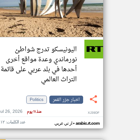
تعبر
المقالات
الموجوده
هنا عن
وجهة
اليونيسكو تدرج شواطئ
نظر
كاتبيها.
نورماندي وعدة مواقع أخرى
أحدها في بلد عربي على قائمة
التراث العالمي
اخبار جزر القمر
Politics
Jul 26, 2026
منذ ١١ يوم
XJ39DF
عدد الكلمات: ٤١٢
•
arabic.rt.com
ار تي عربي