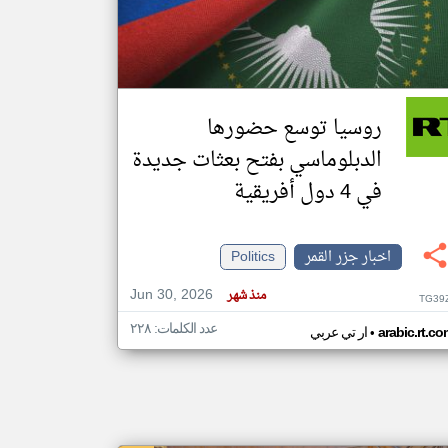
klyoum.com
تغيير الدولة
مصادر الأخبار من جزر القمر
روسيا توسع حضورها
اخبار جزر القمر على مدار الساعة
الدبلوماسي بفتح بعثات جديدة
أهم اخبار جزر القمر العاجلة والمباشرة
في 4 دول أفريقية
اخبار جزر القمر
Politics
Jun 30, 2026
منذ شهر
TG39
عدد الكلمات: ٢٢٨
•
arabic.rt.c
ار تي عربي