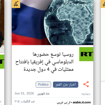
اخبار جزر القمر من ار تي عربي
اخ
روسيا توسع حضورها
الدبلوماسي في إفريقيا بافتتاح
ممثليات في 4 دول جديدة
اخبار جزر القمر
Politics
Jun 01, 2026
منذ شهرين
TN75KY
عدد الكلمات: ٢١٥
•
Y
arabic.rt.com
ار تي عربي