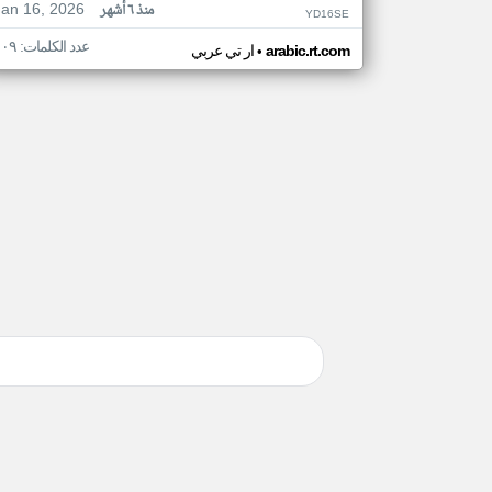
Jan 16, 2026
منذ ٦ أشهر
YD16SE
عدد الكلمات: ١٠٩
•
arabic.rt.com
ار تي عربي