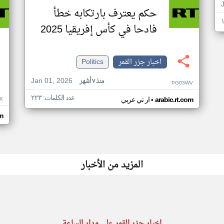
حكم يعترف بارتكابه خطأ
فادحا في كأس إفريقيا 2025
اخبار جزر القمر
Politics
Jan 01, 2026
منذ ٧ أشهر
PG03WV
عدد الكلمات: ٢٢٣
•
X
arabic.rt.com
ار تي عربي
om
المزيد من الأخبار
اخبار جزر القمر على مدار الساعة