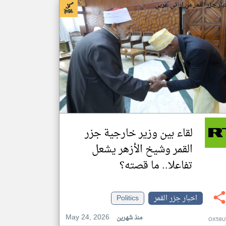
بار جزر القمر من ار تي عربي
لقاء بين وزير خارجية جزر
القمر وشيخ الأزهر يشعل
تفاعلا.. ما قصته؟
اخبار جزر القمر
Politics
May 24, 2026
منذ شهرين
OX58U