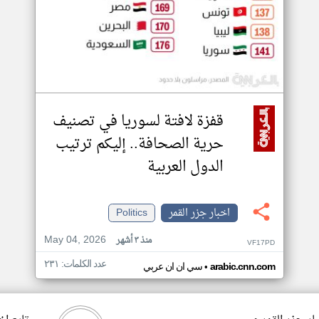
قفزة لافتة لسوريا في تصنيف
حرية الصحافة.. إليكم ترتيب
الدول العربية
اخبار جزر القمر
Politics
May 04, 2026
منذ ٣ أشهر
VF17PD
عدد الكلمات: ٢٣١
•
arabic.cnn.com
سي ان ان عربي