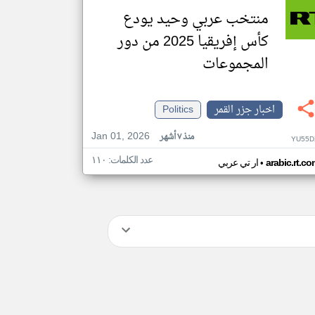
منتخب عربي وحيد يودع
كأس إفريقيا 2025 من دور
المجموعات
اخبار جزر القمر
Politics
Jan 01, 2026
منذ ٧ أشهر
YU55D
عدد الكلمات: ١١٠
•
arabic.rt.c
ار تي عربي