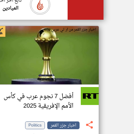
تابع اخر اخب
الميادين
اخبار جزر القمر من ار تي عربي
أفضل 7 نجوم عرب في كأس
الأمم الإفريقية 2025
اخبار جزر القمر
Politics