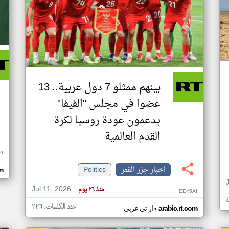
بينهم ممثلو 7 دول عربية.. 13
عضوا في مجلس "الفيفا"
يدعمون عودة روسيا لكرة
القدم العالمية
ZI
اخبار جزر القمر
Politics
om
Jul 11, 2026
منذ ٢٦ يوم
EE45AI
عدد الكلمات: ٢٢٦
•
arabic.rt.com
ار تي عربي