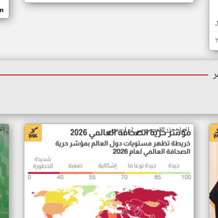
om
ر
اخبار جزر القمر من سي ان ان عربي
اخ