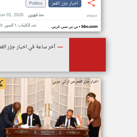
اخبار جزر القمر
Politics
Jun 01, 2026
منذ شهرين
PF63IT
عدد الكلمات: ٦ الصور: ٢٥
•
bbc.com
بي بي سي عربي
أخر ساعة في اخبار جزر القم
اخبار جزر القمر من ار تي عربي