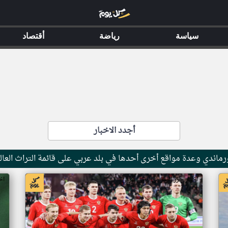
سياسة
رياضة
أقتصاد
أجدد الاخبار
ماندي وعدة مواقع أخرى أحدها في بلد عربي على قائمة التراث العال
اخبار جزر القمر من ار تي عربي
اخ