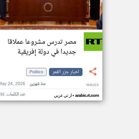
مصر تدرس مشروعا عملاقا
جديدا في دولة إفريقية
اخبار جزر القمر
Politics
May 24, 2026
منذ شهرين
NH91ES
عدد الكلمات: ٢٥٤
•
arabic.rt.com
ار تي عربي