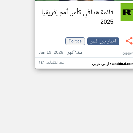
قائمة هدافي كأس أمم إفريقيا
2025
اخبار جزر القمر
Politics
Jan 19, 2026
منذ ٦ أشهر
QG60Y
عدد الكلمات: ١٤١
•
arabic.rt.c
ار تي عربي