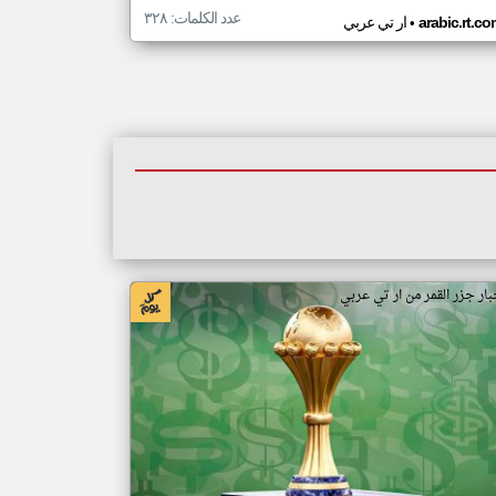
عدد الكلمات: ٣٢٨
•
arabic.rt.c
ار تي عربي
بار جزر القمر من ار تي عربي