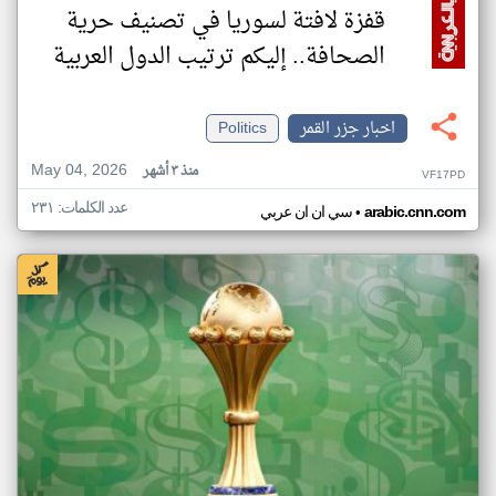
قفزة لافتة لسوريا في تصنيف حرية
الصحافة.. إليكم ترتيب الدول العربية
اخبار جزر القمر
Politics
May 04, 2026
منذ ٣ أشهر
VF17PD
عدد الكلمات: ٢٣١
•
arabic.cnn.com
سي ان ان عربي