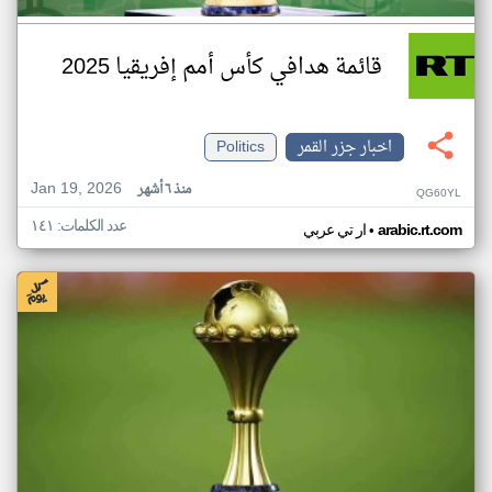
قائمة هدافي كأس أمم إفريقيا 2025
اخبار جزر القمر
Politics
Jan 19, 2026
منذ ٦ أشهر
QG60YL
عدد الكلمات: ١٤١
•
arabic.rt.com
ار تي عربي