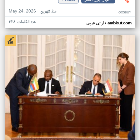
May 24, 2026
منذ شهرين
OX58UY
عدد الكلمات: ٣٢٨
•
arabic.rt.com
ار تي عربي