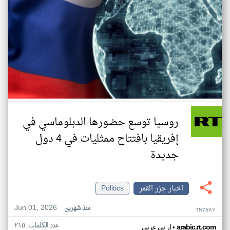
روسيا توسع حضورها الدبلوماسي في
إفريقيا بافتتاح ممثليات في 4 دول
جديدة
اخبار جزر القمر
Politics
Jun 01, 2026
منذ شهرين
TN75KY
عدد الكلمات: ٢١٥
•
arabic.rt.com
ار تي عربي