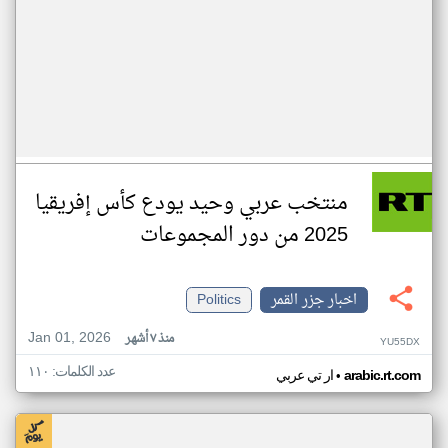
منتخب عربي وحيد يودع كأس إفريقيا
2025 من دور المجموعات
اخبار جزر القمر
Politics
Jan 01, 2026
منذ ٧ أشهر
YU55DX
عدد الكلمات: ١١٠
•
arabic.rt.com
ار تي عربي