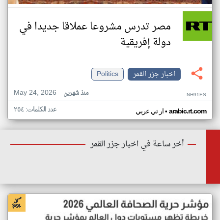
مصر تدرس مشروعا عملاقا جديدا في
دولة إفريقية
اخبار جزر القمر
Politics
May 24, 2026
منذ شهرين
NH91ES
عدد الكلمات: ٢٥٤
•
arabic.rt.com
ار تي عربي
أخر ساعة في اخبار جزر القمر