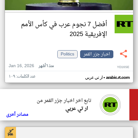
أفضل 7 نجوم عرب في كأس الأمم
الإفريقية 2025
اخبار جزر القمر
Politics
Jan 16, 2026
منذ ٦ أشهر
YD16SE
عدد الكلمات: ١٠٩
•
arabic.rt.com
ار تي عربي
تابع اخر اخبار جزر القمر من
ار تي عربي
مصادر أخرى