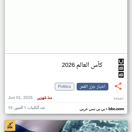
كأس العالم 2026
اخبار جزر القمر
Politics
Jun 01, 2026
منذ شهرين
PF63IT
عدد الكلمات: ٦ الصور: ٢٥
•
bbc.com
بي بي سي عربي