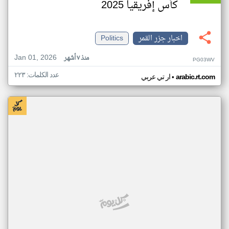
كأس إفريقيا 2025
اخبار جزر القمر
Politics
Jan 01, 2026
منذ ٧ أشهر
PG03WV
عدد الكلمات: ٢٢٣
•
arabic.rt.com
ار تي عربي