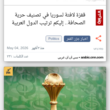
قفزة لافتة لسوريا في تصنيف حرية
الصحافة.. إليكم ترتيب الدول العربية
اخبار جزر القمر
Politics
May 04, 2026
منذ ٣ أشهر
VF17PD
عدد الكلمات: ٢٣١
•
arabic.cnn.com
سي ان ان عربي