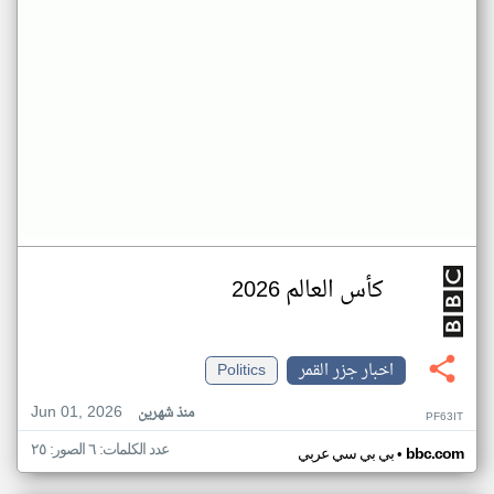
كأس العالم 2026
اخبار جزر القمر
Politics
Jun 01, 2026
منذ شهرين
PF63IT
عدد الكلمات: ٦ الصور: ٢٥
•
bbc.com
بي بي سي عربي