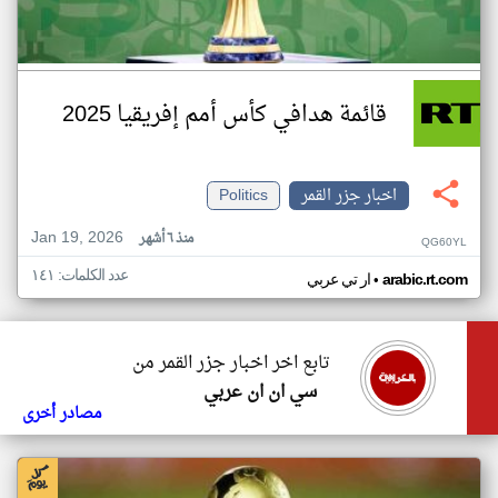
قائمة هدافي كأس أمم إفريقيا 2025
اخبار جزر القمر
Politics
Jan 19, 2026
منذ ٦ أشهر
QG60YL
عدد الكلمات: ١٤١
•
arabic.rt.com
ار تي عربي
تابع اخر اخبار جزر القمر من
سي ان ان عربي
مصادر أخرى