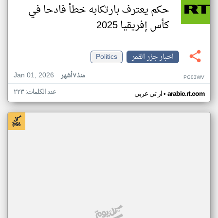
حكم يعترف بارتكابه خطأ فادحا في
كأس إفريقيا 2025
اخبار جزر القمر
Politics
Jan 01, 2026
منذ ٧ أشهر
PG03WV
عدد الكلمات: ٢٢٣
•
arabic.rt.com
ار تي عربي