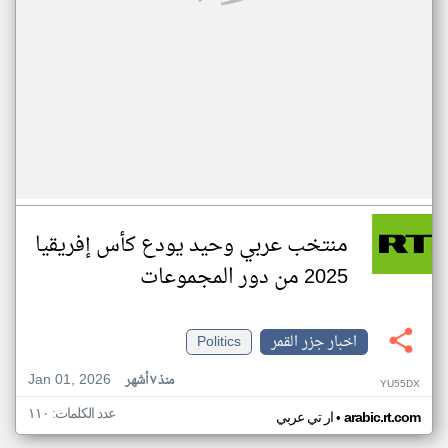
منتخب عربي وحيد يودع كأس إفريقيا
2025 من دور المجموعات
اخبار جزر القمر
Politics
Jan 01, 2026
منذ ٧ أشهر
YU55DX
عدد الكلمات: ١١٠
•
arabic.rt.com
ار تي عربي