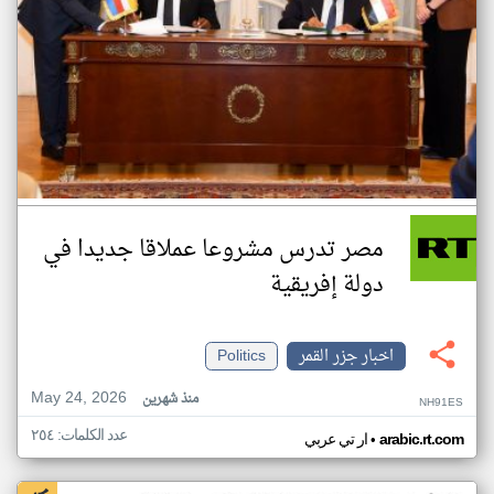
مصر تدرس مشروعا عملاقا جديدا في
دولة إفريقية
اخبار جزر القمر
Politics
May 24, 2026
منذ شهرين
NH91ES
عدد الكلمات: ٢٥٤
•
arabic.rt.com
ار تي عربي