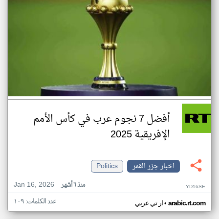
أفضل 7 نجوم عرب في كأس الأمم
الإفريقية 2025
اخبار جزر القمر
Politics
Jan 16, 2026
منذ ٦ أشهر
YD16SE
عدد الكلمات: ١٠٩
•
arabic.rt.com
ار تي عربي