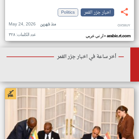
اخبار جزر القمر
Politics
May 24, 2026
منذ شهرين
OX58UY
عدد الكلمات: ٣٢٨
•
arabic.rt.com
ار تي عربي
أخر ساعة في اخبار جزر القمر