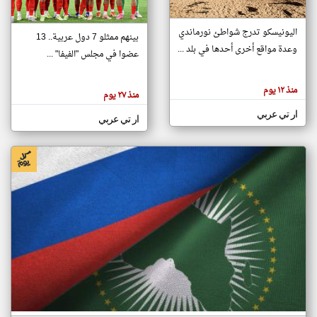
اليونيسكو تدرج شواطئ نورماندي
بينهم ممثلو 7 دول عربية.. 13
klyoum.com
وعدة مواقع أخرى أحدها في بلد ...
تغيير الدولة
عضوا في مجلس "الفيفا" ...
تعبر
مصادر الأخبار من جزر القمر
المقالات
الموجوده
اخبار جزر القمر على مدار الساعة
منذ ١٢ يوم
هنا عن
منذ ٢٧ يوم
وجهة
نظر
أهم اخبار جزر القمر العاجلة والمباشرة
ار تي عربي
كاتبيها.
ار تي عربي