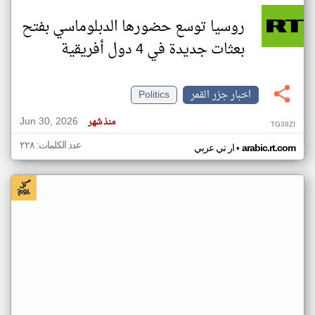
روسيا توسع حضورها الدبلوماسي بفتح
بعثات جديدة في 4 دول أفريقية
اخبار جزر القمر
Politics
Jun 30, 2026
منذ شهر
TG39ZI
عدد الكلمات: ٢٢٨
•
arabic.rt.com
ار تي عربي