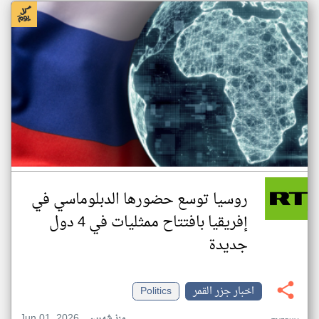
روسيا توسع حضورها الدبلوماسي في
إفريقيا بافتتاح ممثليات في 4 دول
جديدة
اخبار جزر القمر
Politics
Jun 01, 2026