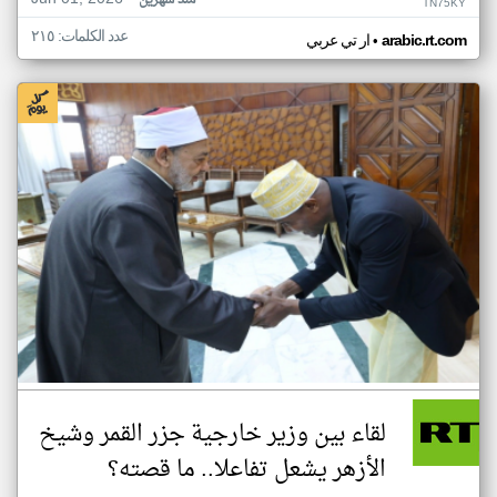
منذ شهرين
TN75KY
عدد الكلمات: ٢١٥
•
arabic.rt.com
ار تي عربي
لقاء بين وزير خارجية جزر القمر وشيخ
الأزهر يشعل تفاعلا.. ما قصته؟