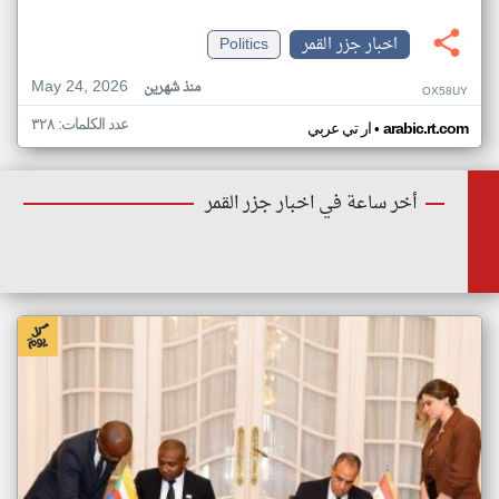
اخبار جزر القمر
Politics
May 24, 2026
منذ شهرين
OX58UY
عدد الكلمات: ٣٢٨
•
arabic.rt.com
ار تي عربي
أخر ساعة في اخبار جزر القمر