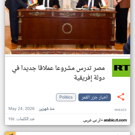
مصر تدرس مشروعا عملاقا جديدا في
دولة إفريقية
اخبار جزر القمر
Politics
May 24, 2026
منذ شهرين
NH91ES
عدد الكلمات: ٢٥٤
•
arabic.rt.com
ار تي عربي