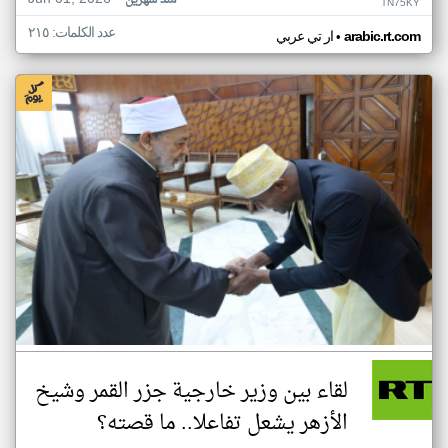
منذ شهرين
TN75KY
عدد الكلمات: ٢١٥
•
arabic.rt.com
ار تي عربي
لقاء بين وزير خارجية جزر القمر وشيخ
الأزهر يشعل تفاعلا.. ما قصته؟