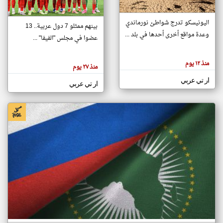
اليونيسكو تدرج شواطئ نورماندي
بينهم ممثلو 7 دول عربية.. 13
klyoum.com
وعدة مواقع أخرى أحدها في بلد ...
تغيير الدولة
عضوا في مجلس "الفيفا" ...
تعبر
مصادر الأخبار من جزر القمر
المقالات
الموجوده
اخبار جزر القمر على مدار الساعة
منذ ١٢ يوم
هنا عن
منذ ٢٧ يوم
وجهة
نظر
أهم اخبار جزر القمر العاجلة والمباشرة
ار تي عربي
كاتبيها.
ار تي عربي