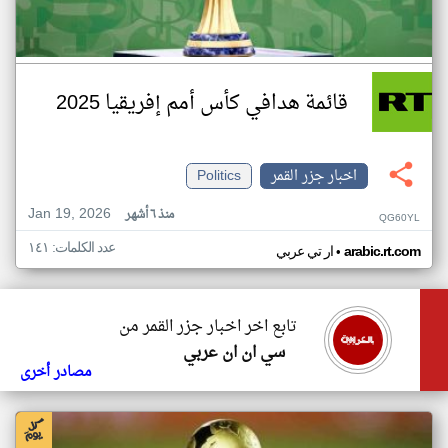
قائمة هدافي كأس أمم إفريقيا 2025
اخبار جزر القمر
Politics
Jan 19, 2026
منذ ٦ أشهر
QG60YL
عدد الكلمات: ١٤١
•
arabic.rt.com
ار تي عربي
تابع اخر اخبار جزر القمر من
سي ان ان عربي
مصادر أخرى