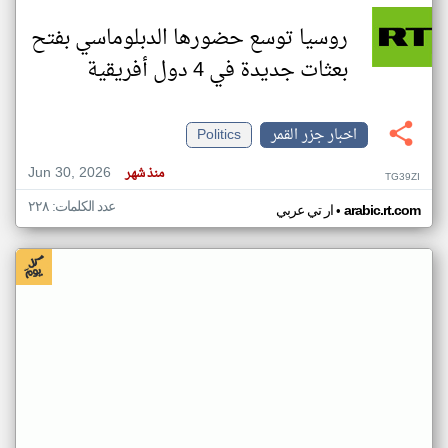
روسيا توسع حضورها الدبلوماسي بفتح
بعثات جديدة في 4 دول أفريقية
اخبار جزر القمر
Politics
Jun 30, 2026
منذ شهر
TG39ZI
عدد الكلمات: ٢٢٨
•
arabic.rt.com
ار تي عربي