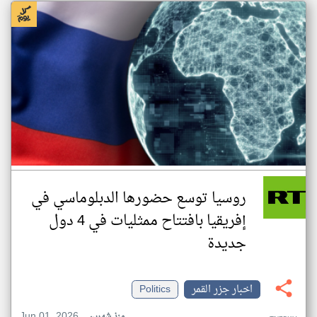
روسيا توسع حضورها الدبلوماسي في
إفريقيا بافتتاح ممثليات في 4 دول
جديدة
اخبار جزر القمر
Politics
Jun 01, 2026