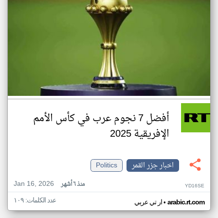
أفضل 7 نجوم عرب في كأس الأمم
الإفريقية 2025
اخبار جزر القمر
Politics
Jan 16, 2026
منذ ٦ أشهر
YD16SE
عدد الكلمات: ١٠٩
•
arabic.rt.com
ار تي عربي