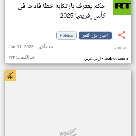
حكم يعترف بارتكابه خطأ فادحا في
كأس إفريقيا 2025
اخبار جزر القمر
Politics
Jan 01, 2026
منذ ٧ أشهر
PG03WV
عدد الكلمات: ٢٢٣
•
arabic.rt.com
ار تي عربي