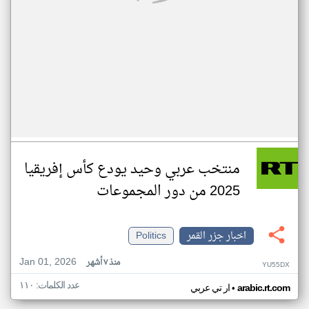
منتخب عربي وحيد يودع كأس إفريقيا
2025 من دور المجموعات
اخبار جزر القمر
Politics
Jan 01, 2026
منذ ٧ أشهر
YU55DX
عدد الكلمات: ١١٠
•
arabic.rt.com
ار تي عربي