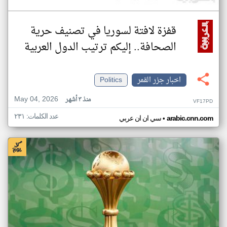
قفزة لافتة لسوريا في تصنيف حرية
الصحافة.. إليكم ترتيب الدول العربية
اخبار جزر القمر
Politics
May 04, 2026
منذ ٣ أشهر
VF17PD
عدد الكلمات: ٢٣١
•
arabic.cnn.com
سي ان ان عربي