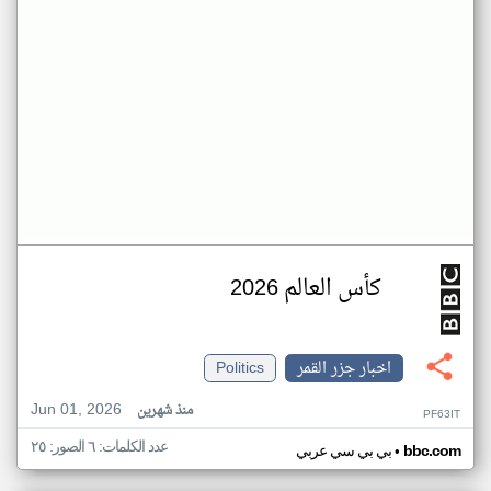
كأس العالم 2026
اخبار جزر القمر
Politics
Jun 01, 2026
منذ شهرين
PF63IT
عدد الكلمات: ٦ الصور: ٢٥
•
bbc.com
بي بي سي عربي