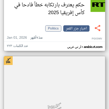
حكم يعترف بارتكابه خطأ فادحا في
كأس إفريقيا 2025
اخبار جزر القمر
Politics
Jan 01, 2026
منذ ٧ أشهر
PG03WV
عدد الكلمات: ٢٢٣
•
arabic.rt.com
ار تي عربي