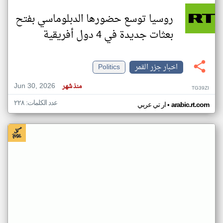
روسيا توسع حضورها الدبلوماسي بفتح
بعثات جديدة في 4 دول أفريقية
اخبار جزر القمر
Politics
Jun 30, 2026
منذ شهر
TG39ZI
عدد الكلمات: ٢٢٨
•
arabic.rt.com
ار تي عربي