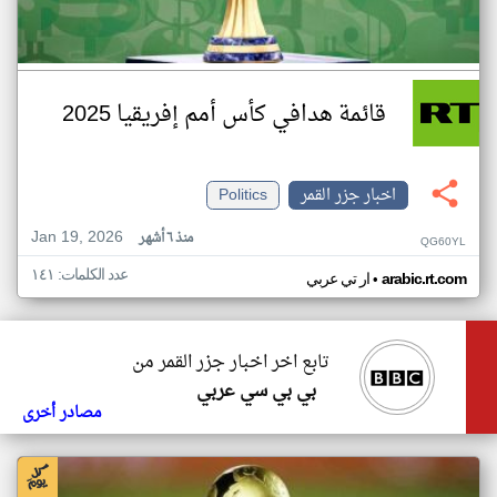
قائمة هدافي كأس أمم إفريقيا 2025
اخبار جزر القمر
Politics
Jan 19, 2026
منذ ٦ أشهر
QG60YL
عدد الكلمات: ١٤١
•
arabic.rt.com
ار تي عربي
تابع اخر اخبار جزر القمر من
بي بي سي عربي
مصادر أخرى