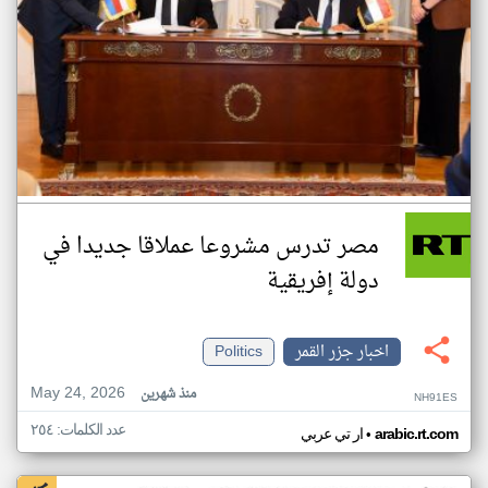
مصر تدرس مشروعا عملاقا جديدا في
دولة إفريقية
اخبار جزر القمر
Politics
May 24, 2026
منذ شهرين
NH91ES
عدد الكلمات: ٢٥٤
•
arabic.rt.com
ار تي عربي