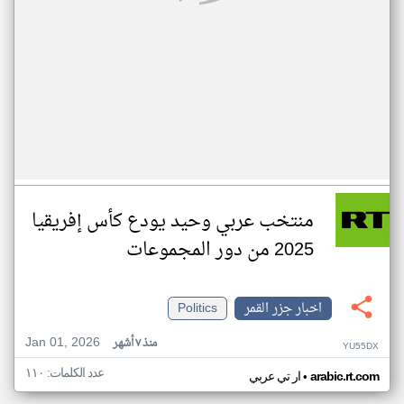
منتخب عربي وحيد يودع كأس إفريقيا
2025 من دور المجموعات
اخبار جزر القمر
Politics
Jan 01, 2026
منذ ٧ أشهر
YU55DX
عدد الكلمات: ١١٠
•
arabic.rt.com
ار تي عربي