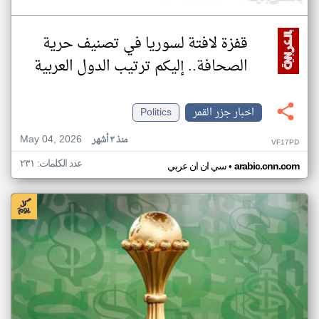
قفزة لافتة لسوريا في تصنيف حرية
الصحافة.. إليكم ترتيب الدول العربية
اخبار جزر القمر
Politics
May 04, 2026
منذ ٣ أشهر
VF17PD
عدد الكلمات: ٢٣١
•
arabic.cnn.com
سي ان ان عربي