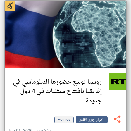
روسيا توسع حضورها الدبلوماسي في
إفريقيا بافتتاح ممثليات في 4 دول
جديدة
اخبار جزر القمر
Politics
Jun 01, 2026