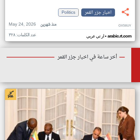
اخبار جزر القمر
Politics
May 24, 2026
منذ شهرين
OX58UY
عدد الكلمات: ٣٢٨
•
arabic.rt.com
ار تي عربي
أخر ساعة في اخبار جزر القمر