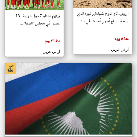
اليونيسكو تدرج شواطئ نورماندي
بينهم ممثلو 7 دول عربية.. 13
klyoum.com
وعدة مواقع أخرى أحدها في بلد ...
تغيير الدولة
عضوا في مجلس "الفيفا" ...
تعبر
مصادر الأخبار من جزر القمر
المقالات
الموجوده
اخبار جزر القمر على مدار الساعة
منذ ١١ يوم
هنا عن
منذ ٢٦ يوم
وجهة
نظر
أهم اخبار جزر القمر العاجلة والمباشرة
ار تي عربي
كاتبيها.
ار تي عربي