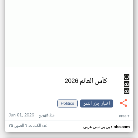
كأس العالم 2026
اخبار جزر القمر
Politics
Jun 01, 2026
منذ شهرين
PF63IT
عدد الكلمات: ٦ الصور: ٢٥
•
bbc.com
بي بي سي عربي