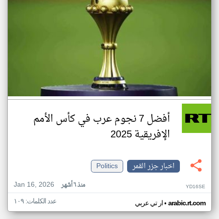
أفضل 7 نجوم عرب في كأس الأمم
الإفريقية 2025
اخبار جزر القمر
Politics
Jan 16, 2026
منذ ٦ أشهر
YD16SE
عدد الكلمات: ١٠٩
•
arabic.rt.com
ار تي عربي