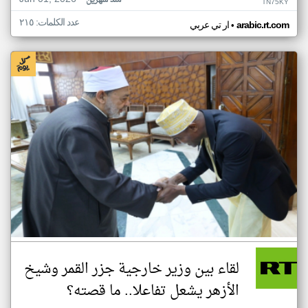
منذ شهرين
TN75KY
عدد الكلمات: ٢١٥
•
arabic.rt.com
ار تي عربي
لقاء بين وزير خارجية جزر القمر وشيخ
الأزهر يشعل تفاعلا.. ما قصته؟