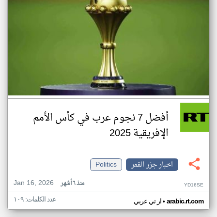
أفضل 7 نجوم عرب في كأس الأمم
الإفريقية 2025
اخبار جزر القمر
Politics
Jan 16, 2026
منذ ٦ أشهر
YD16SE
عدد الكلمات: ١٠٩
•
arabic.rt.com
ار تي عربي