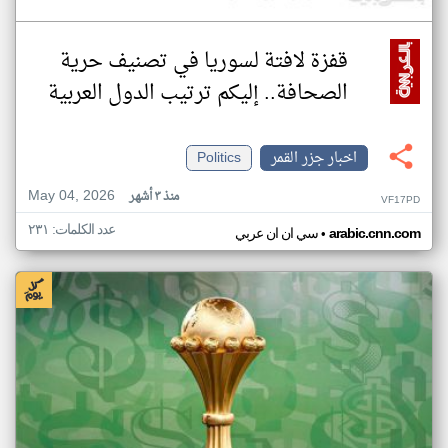
قفزة لافتة لسوريا في تصنيف حرية
الصحافة.. إليكم ترتيب الدول العربية
اخبار جزر القمر
Politics
May 04, 2026
منذ ٣ أشهر
VF17PD
عدد الكلمات: ٢٣١
•
arabic.cnn.com
سي ان ان عربي