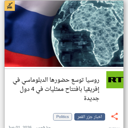
روسيا توسع حضورها الدبلوماسي في
إفريقيا بافتتاح ممثليات في 4 دول
جديدة
اخبار جزر القمر
Politics
Jun 01, 2026