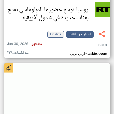
روسيا توسع حضورها الدبلوماسي بفتح
بعثات جديدة في 4 دول أفريقية
اخبار جزر القمر
Politics
Jun 30, 2026
منذ شهر
TG39ZI
عدد الكلمات: ٢٢٨
•
arabic.rt.com
ار تي عربي