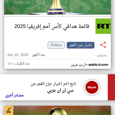
قائمة هدافي كأس أمم إفريقيا 2025
اخبار جزر القمر
Politics
Jan 19, 2026
منذ ٦ أشهر
QG60YL
عدد الكلمات: ١٤١
•
arabic.rt.com
ار تي عربي
تابع اخر اخبار جزر القمر من
سي ان ان عربي
مصادر أخرى