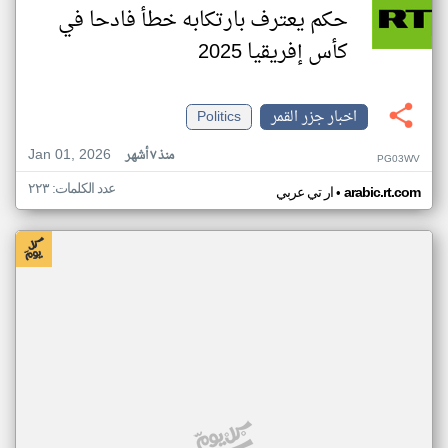
حكم يعترف بارتكابه خطأ فادحا في
كأس إفريقيا 2025
اخبار جزر القمر
Politics
Jan 01, 2026
منذ ٧ أشهر
PG03WV
عدد الكلمات: ٢٢٣
•
arabic.rt.com
ار تي عربي