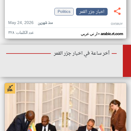
اخبار جزر القمر
Politics
May 24, 2026
منذ شهرين
OX58UY
عدد الكلمات: ٣٢٨
•
arabic.rt.com
ار تي عربي
أخر ساعة في اخبار جزر القمر