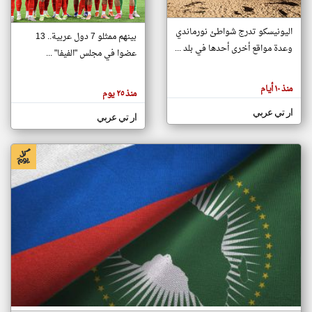
اليونيسكو تدرج شواطئ نورماندي
بينهم ممثلو 7 دول عربية.. 13
klyoum.com
وعدة مواقع أخرى أحدها في بلد ...
تغيير الدولة
عضوا في مجلس "الفيفا" ...
تعبر
مصادر الأخبار من جزر القمر
المقالات
الموجوده
اخبار جزر القمر على مدار الساعة
منذ ١٠ أيام
هنا عن
منذ ٢٥ يوم
وجهة
نظر
أهم اخبار جزر القمر العاجلة والمباشرة
ار تي عربي
كاتبيها.
ار تي عربي