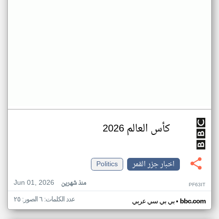
كأس العالم 2026
اخبار جزر القمر
Politics
Jun 01, 2026
منذ شهرين
PF63IT
عدد الكلمات: ٦ الصور: ٢٥
•
bbc.com
بي بي سي عربي