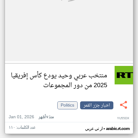
منتخب عربي وحيد يودع كأس إفريقيا
2025 من دور المجموعات
اخبار جزر القمر
Politics
Jan 01, 2026
منذ ٧ أشهر
YU55DX
عدد الكلمات: ١١٠
•
arabic.rt.com
ار تي عربي