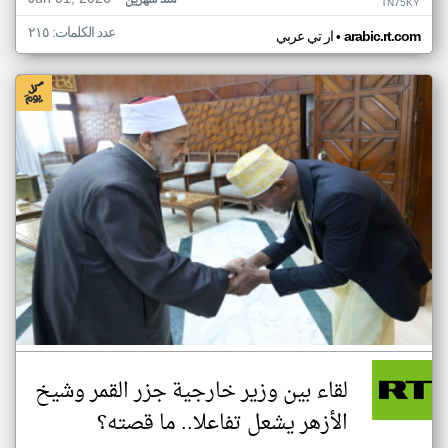
منذ شهرين
TN75KY
عدد الكلمات: ٢١٥
•
arabic.rt.com
ار تي عربي
لقاء بين وزير خارجية جزر القمر وشيخ
الأزهر يشعل تفاعلا.. ما قصته؟