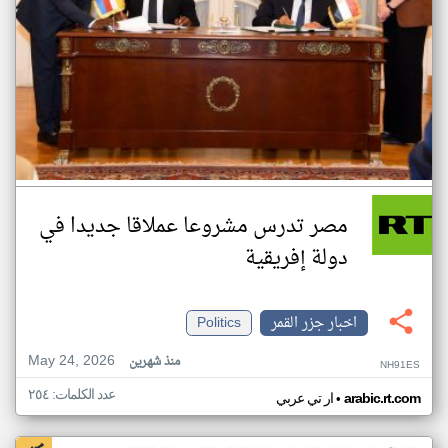
مصر تدرس مشروعا عملاقا جديدا في
دولة إفريقية
اخبار جزر القمر
Politics
May 24, 2026
منذ شهرين
NH91ES
عدد الكلمات: ٢٥٤
•
arabic.rt.com
ار تي عربي