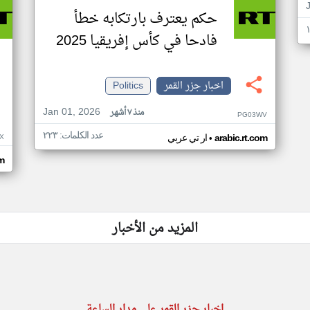
حكم يعترف بارتكابه خطأ
فادحا في كأس إفريقيا 2025
اخبار جزر القمر
Politics
Jan 01, 2026
منذ ٧ أشهر
PG03WV
عدد الكلمات: ٢٢٣
•
X
arabic.rt.com
ار تي عربي
om
المزيد من الأخبار
اخبار جزر القمر على مدار الساعة