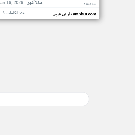
Jan 16, 2026
منذ ٦ أشهر
YD16SE
عدد الكلمات: ١٠٩
•
arabic.rt.com
ار تي عربي