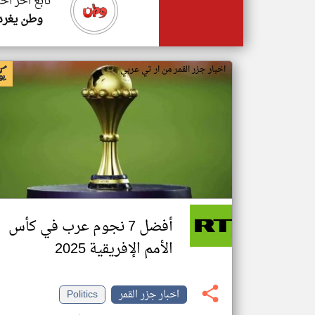
تابع اخر اخب
وطن يغرد
اخبار جزر القمر من ار تي عربي
أفضل 7 نجوم عرب في كأس
الأمم الإفريقية 2025
اخبار جزر القمر
Politics