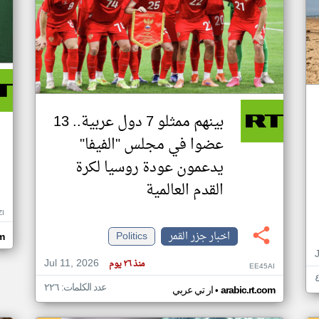
بينهم ممثلو 7 دول عربية.. 13
عضوا في مجلس "الفيفا"
يدعمون عودة روسيا لكرة
القدم العالمية
ZI
اخبار جزر القمر
Politics
om
Jul 11, 2026
منذ ٢٦ يوم
EE45AI
عدد الكلمات: ٢٢٦
•
arabic.rt.com
ار تي عربي