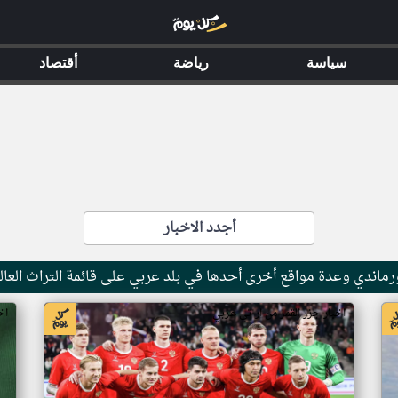
سياسة
رياضة
أقتصاد
أجدد الاخبار
ماندي وعدة مواقع أخرى أحدها في بلد عربي على قائمة التراث العال
اخبار جزر القمر من ار تي عربي
اخ