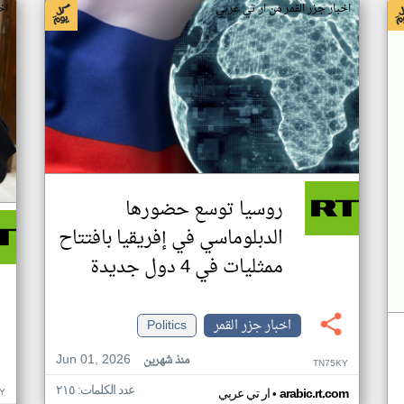
اخبار جزر القمر من ار تي عربي
اخ
روسيا توسع حضورها
الدبلوماسي في إفريقيا بافتتاح
ممثليات في 4 دول جديدة
اخبار جزر القمر
Politics
Jun 01, 2026
منذ شهرين
TN75KY
عدد الكلمات: ٢١٥
•
Y
arabic.rt.com
ار تي عربي