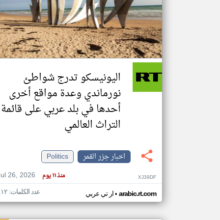
تعبر
المقالات
الموجوده
هنا عن
وجهة
اليونيسكو تدرج شواطئ
نظر
كاتبيها.
نورماندي وعدة مواقع أخرى
أحدها في بلد عربي على قائمة
التراث العالمي
اخبار جزر القمر
Politics
Jul 26, 2026
منذ ١١ يوم
XJ39DF
عدد الكلمات: ٤١٢
•
arabic.rt.com
ار تي عربي