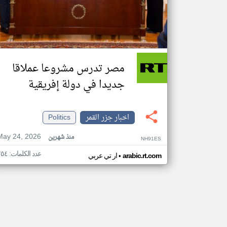
مصر تدرس مشروعا عملاقا
جديدا في دولة إفريقية
اخبار جزر القمر
Politics
May 24, 2026
منذ شهرين
NH91ES
عدد الكلمات: ٢٥٤
•
arabic.rt.com
ار تي عربي