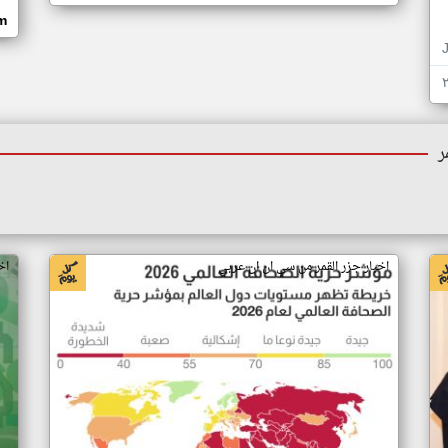
om
ر
اخبار جزر القمر من سي ان ان عربي
اخ