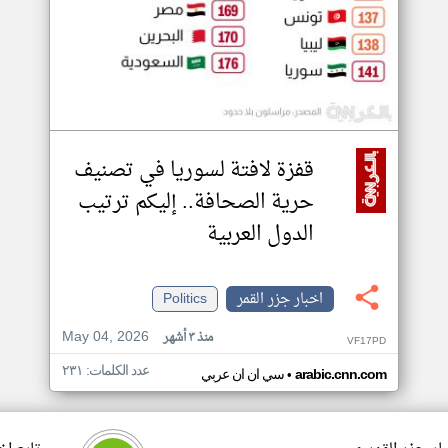
قفزة لافتة لسوريا في تصنيف
حرية الصحافة.. إليكم ترتيب
الدول العربية
اخبار جزر القمر
Politics
May 04, 2026
منذ ٣ أشهر
VF17PD
عدد الكلمات: ٢٣١
•
arabic.cnn.com
سي ان ان عربي