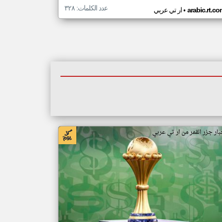
عدد الكلمات: ٣٢٨
•
arabic.rt.c
ار تي عربي
بار جزر القمر من ار تي عربي