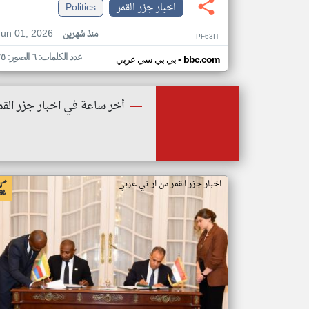
اخبار جزر القمر
Politics
Jun 01, 2026
منذ شهرين
PF63IT
عدد الكلمات: ٦ الصور: ٢٥
•
bbc.com
بي بي سي عربي
أخر ساعة في اخبار جزر القم
اخبار جزر القمر من ار تي عربي