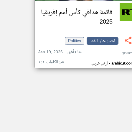
قائمة هدافي كأس أمم إفريقيا
2025
اخبار جزر القمر
Politics
Jan 19, 2026
منذ ٦ أشهر
QG60Y
عدد الكلمات: ١٤١
•
arabic.rt.c
ار تي عربي