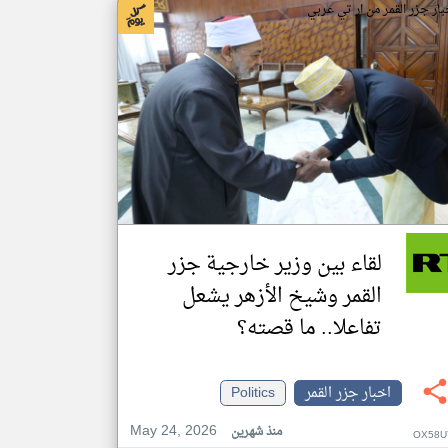
بار جزر القمر من ار تي عربي
لقاء بين وزير خارجية جزر
القمر وشيخ الأزهر يشعل
تفاعلا.. ما قصته؟
اخبار جزر القمر
Politics
May 24, 2026
منذ شهرين
OX58U