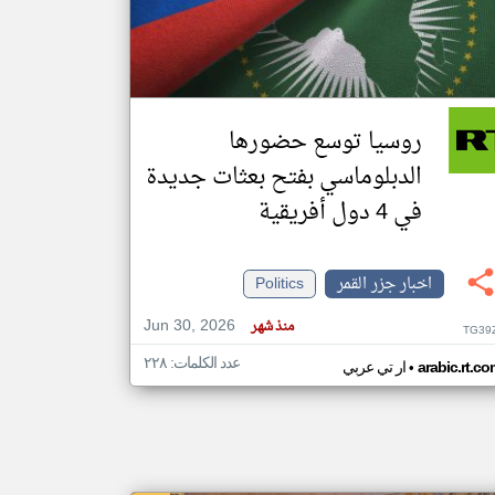
klyoum.com
تغيير الدولة
مصادر الأخبار من جزر القمر
روسيا توسع حضورها
اخبار جزر القمر على مدار الساعة
الدبلوماسي بفتح بعثات جديدة
أهم اخبار جزر القمر العاجلة والمباشرة
في 4 دول أفريقية
اخبار جزر القمر
Politics
Jun 30, 2026
منذ شهر
TG39
عدد الكلمات: ٢٢٨
•
arabic.rt.c
ار تي عربي