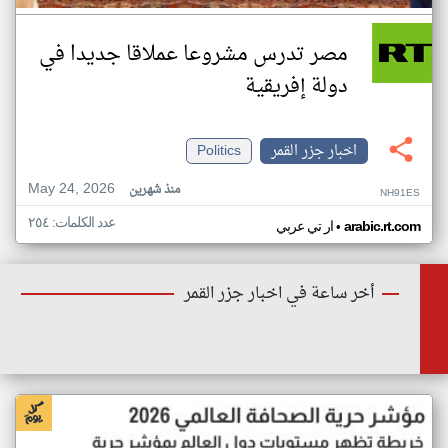
مصر تدرس مشروعا عملاقا جديدا في
دولة إفريقية
اخبار جزر القمر
Politics
May 24, 2026
منذ شهرين
NH91ES
عدد الكلمات: ٢٥٤
•
arabic.rt.com
ار تي عربي
أخر ساعة في اخبار جزر القمر