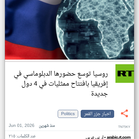
روسيا توسع حضورها الدبلوماسي في
إفريقيا بافتتاح ممثليات في 4 دول
جديدة
اخبار جزر القمر
Politics
Jun 01, 2026
منذ شهرين
TN75KY
عدد الكلمات: ٢١٥
•
arabic.rt.com
ار تي عربي