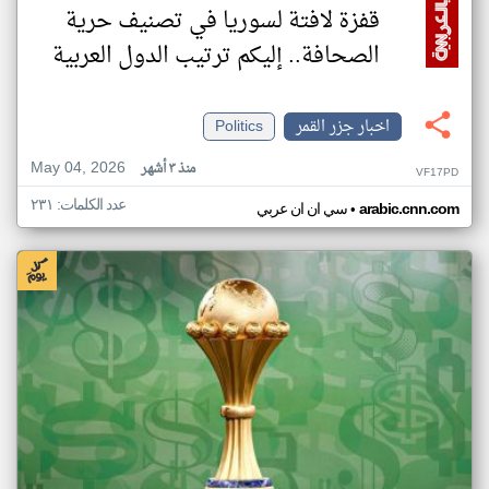
قفزة لافتة لسوريا في تصنيف حرية
الصحافة.. إليكم ترتيب الدول العربية
اخبار جزر القمر
Politics
May 04, 2026
منذ ٣ أشهر
VF17PD
عدد الكلمات: ٢٣١
•
arabic.cnn.com
سي ان ان عربي