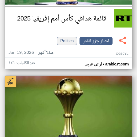
قائمة هدافي كأس أمم إفريقيا 2025
اخبار جزر القمر
Politics
Jan 19, 2026
منذ ٦ أشهر
QG60YL
عدد الكلمات: ١٤١
•
arabic.rt.com
ار تي عربي