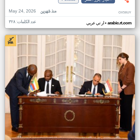
May 24, 2026
منذ شهرين
OX58UY
عدد الكلمات: ٣٢٨
•
arabic.rt.com
ار تي عربي