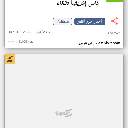
كأس إفريقيا 2025
اخبار جزر القمر
Politics
Jan 01, 2026
منذ ٧ أشهر
PG03WV
عدد الكلمات: ٢٢٣
•
arabic.rt.com
ار تي عربي