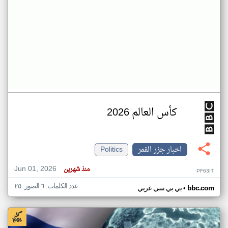
كأس العالم 2026
اخبار جزر القمر
Politics
Jun 01, 2026
منذ شهرين
PF63IT
عدد الكلمات: ٦ الصور: ٢٥
•
bbc.com
بي بي سي عربي