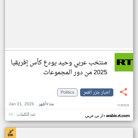
منتخب عربي وحيد يودع كأس إفريقيا
2025 من دور المجموعات
اخبار جزر القمر
Politics
Jan 01, 2026
منذ ٧ أشهر
YU55DX
عدد الكلمات: ١١٠
•
arabic.rt.com
ار تي عربي