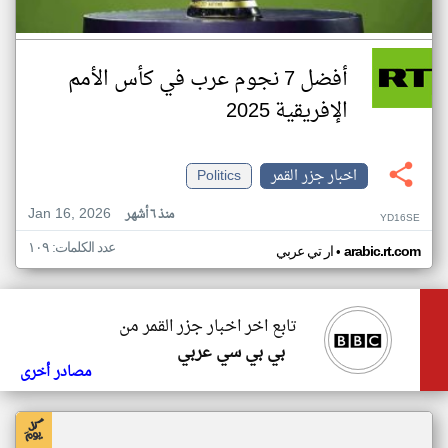
أفضل 7 نجوم عرب في كأس الأمم
الإفريقية 2025
اخبار جزر القمر
Politics
Jan 16, 2026
منذ ٦ أشهر
YD16SE
عدد الكلمات: ١٠٩
•
arabic.rt.com
ار تي عربي
تابع اخر اخبار جزر القمر من
بي بي سي عربي
مصادر أخرى