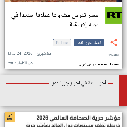
مصر تدرس مشروعا عملاقا جديدا في
دولة إفريقية
اخبار جزر القمر
Politics
May 24, 2026
منذ شهرين
NH91ES
عدد الكلمات: ٢٥٤
•
arabic.rt.com
ار تي عربي
أخر ساعة في اخبار جزر القمر