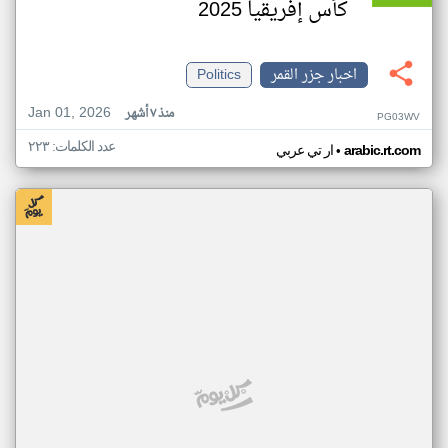
كأس إفريقيا 2025
اخبار جزر القمر
Politics
Jan 01, 2026
منذ ٧ أشهر
PG03WV
عدد الكلمات: ٢٢٣
•
arabic.rt.com
ار تي عربي