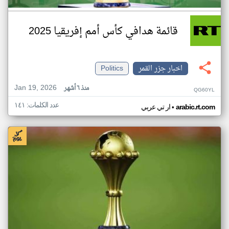
قائمة هدافي كأس أمم إفريقيا 2025
اخبار جزر القمر
Politics
Jan 19, 2026
منذ ٦ أشهر
QG60YL
عدد الكلمات: ١٤١
•
arabic.rt.com
ار تي عربي