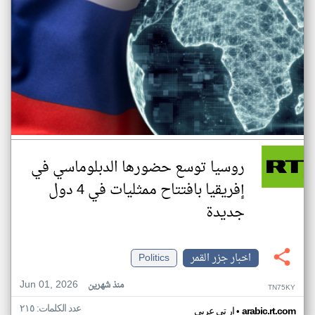
روسيا توسع حضورها الدبلوماسي في
إفريقيا بافتتاح ممثليات في 4 دول
جديدة
اخبار جزر القمر
Politics
Jun 01, 2026
منذ شهرين
TN75KY
عدد الكلمات: ٢١٥
•
arabic.rt.com
ار تي عربي