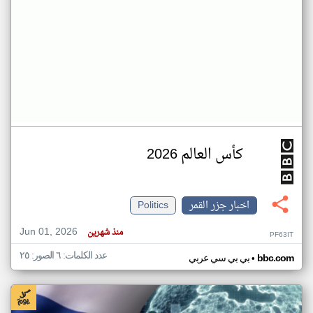
كأس العالم 2026
اخبار جزر القمر
Politics
Jun 01, 2026
منذ شهرين
PF63IT
عدد الكلمات: ٦ الصور: ٢٥
•
bbc.com
بي بي سي عربي