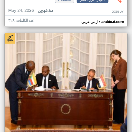
May 24, 2026
منذ شهرين
OX58UY
عدد الكلمات: ٣٢٨
•
arabic.rt.com
ار تي عربي