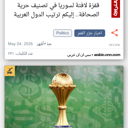
قفزة لافتة لسوريا في تصنيف حرية
الصحافة.. إليكم ترتيب الدول العربية
اخبار جزر القمر
Politics
May 04, 2026
منذ ٣ أشهر
VF17PD
عدد الكلمات: ٢٣١
•
arabic.cnn.com
سي ان ان عربي