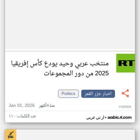
منتخب عربي وحيد يودع كأس إفريقيا
2025 من دور المجموعات
اخبار جزر القمر
Politics
Jan 01, 2026
منذ ٧ أشهر
YU55DX
عدد الكلمات: ١١٠
•
arabic.rt.com
ار تي عربي