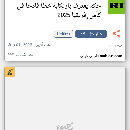
حكم يعترف بارتكابه خطأ فادحا في
كأس إفريقيا 2025
اخبار جزر القمر
Politics
Jan 01, 2026
منذ ٧ أشهر
PG03WV
عدد الكلمات: ٢٢٣
•
arabic.rt.com
ار تي عربي