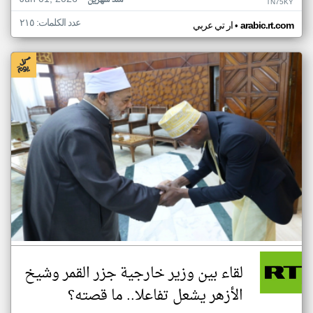
منذ شهرين
TN75KY
عدد الكلمات: ٢١٥
•
arabic.rt.com
ار تي عربي
لقاء بين وزير خارجية جزر القمر وشيخ
الأزهر يشعل تفاعلا.. ما قصته؟