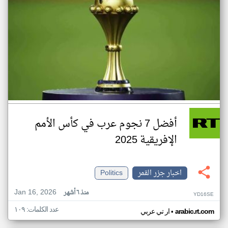
أفضل 7 نجوم عرب في كأس الأمم
الإفريقية 2025
اخبار جزر القمر
Politics
Jan 16, 2026
منذ ٦ أشهر
YD16SE
عدد الكلمات: ١٠٩
•
arabic.rt.com
ار تي عربي