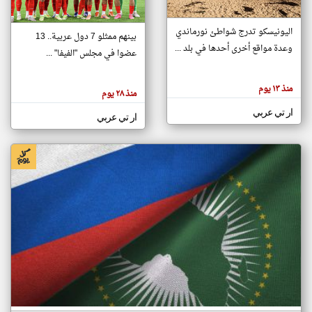
اليونيسكو تدرج شواطئ نورماندي
بينهم ممثلو 7 دول عربية.. 13
klyoum.com
وعدة مواقع أخرى أحدها في بلد ...
تغيير الدولة
عضوا في مجلس "الفيفا" ...
تعبر
مصادر الأخبار من جزر القمر
المقالات
الموجوده
اخبار جزر القمر على مدار الساعة
منذ ١٣ يوم
هنا عن
منذ ٢٨ يوم
وجهة
نظر
أهم اخبار جزر القمر العاجلة والمباشرة
ار تي عربي
كاتبيها.
ار تي عربي