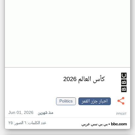
كأس العالم 2026
اخبار جزر القمر
Politics
Jun 01, 2026
منذ شهرين
PF63IT
عدد الكلمات: ٦ الصور: ٢٥
•
bbc.com
بي بي سي عربي