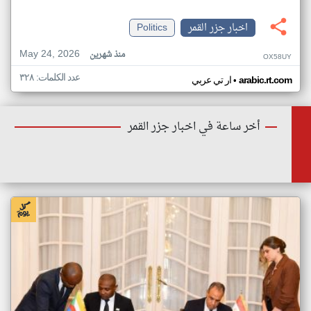
اخبار جزر القمر
Politics
May 24, 2026
منذ شهرين
OX58UY
عدد الكلمات: ٣٢٨
•
arabic.rt.com
ار تي عربي
أخر ساعة في اخبار جزر القمر