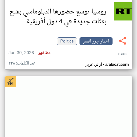
روسيا توسع حضورها الدبلوماسي بفتح
بعثات جديدة في 4 دول أفريقية
اخبار جزر القمر
Politics
Jun 30, 2026
منذ شهر
TG39ZI
عدد الكلمات: ٢٢٨
•
arabic.rt.com
ار تي عربي