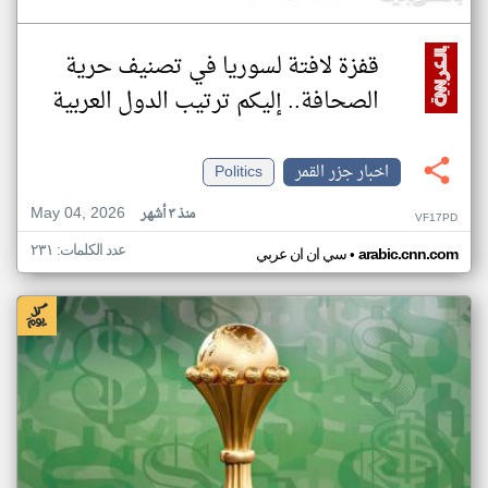
قفزة لافتة لسوريا في تصنيف حرية
الصحافة.. إليكم ترتيب الدول العربية
اخبار جزر القمر
Politics
May 04, 2026
منذ ٣ أشهر
VF17PD
عدد الكلمات: ٢٣١
•
arabic.cnn.com
سي ان ان عربي