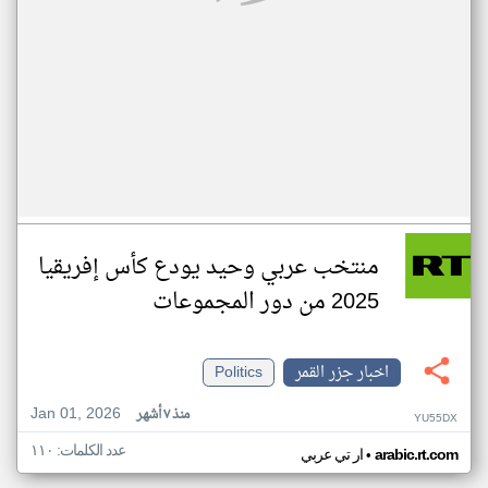
منتخب عربي وحيد يودع كأس إفريقيا
2025 من دور المجموعات
اخبار جزر القمر
Politics
Jan 01, 2026
منذ ٧ أشهر
YU55DX
عدد الكلمات: ١١٠
•
arabic.rt.com
ار تي عربي