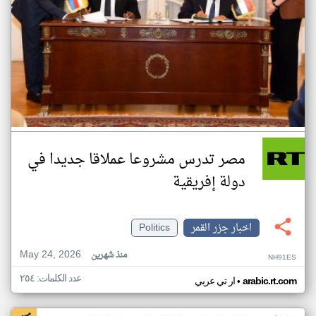
مصر تدرس مشروعا عملاقا جديدا في
دولة إفريقية
اخبار جزر القمر
Politics
May 24, 2026
منذ شهرين
NH91ES
عدد الكلمات: ٢٥٤
•
arabic.rt.com
ار تي عربي