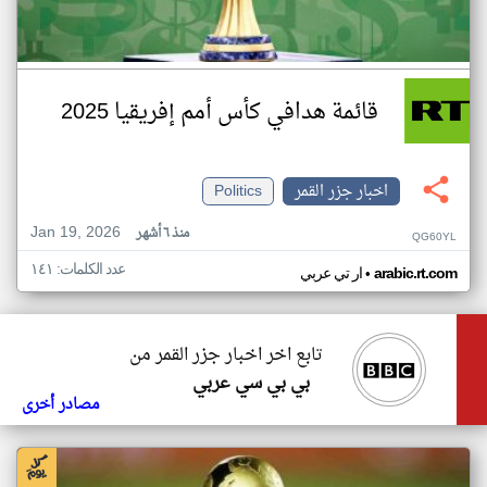
قائمة هدافي كأس أمم إفريقيا 2025
اخبار جزر القمر
Politics
Jan 19, 2026
منذ ٦ أشهر
QG60YL
عدد الكلمات: ١٤١
•
arabic.rt.com
ار تي عربي
تابع اخر اخبار جزر القمر من
بي بي سي عربي
مصادر أخرى