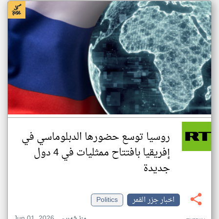
روسيا توسع حضورها الدبلوماسي في
إفريقيا بافتتاح ممثليات في 4 دول
جديدة
اخبار جزر القمر
Politics
Jun 01, 2026