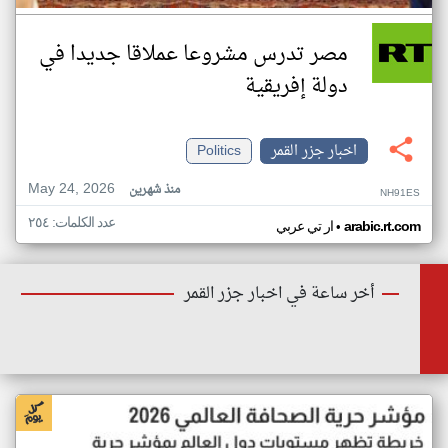
مصر تدرس مشروعا عملاقا جديدا في
دولة إفريقية
اخبار جزر القمر
Politics
May 24, 2026
منذ شهرين
NH91ES
عدد الكلمات: ٢٥٤
•
arabic.rt.com
ار تي عربي
أخر ساعة في اخبار جزر القمر