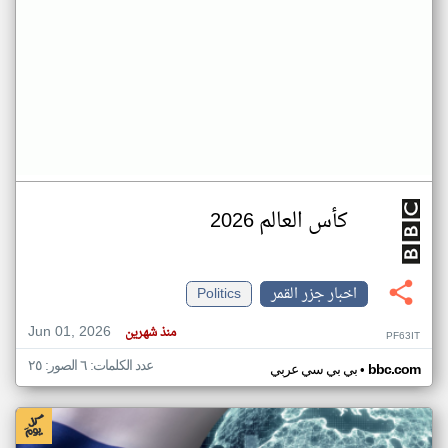
كأس العالم 2026
اخبار جزر القمر
Politics
Jun 01, 2026
منذ شهرين
PF63IT
عدد الكلمات: ٦ الصور: ٢٥
•
bbc.com
بي بي سي عربي