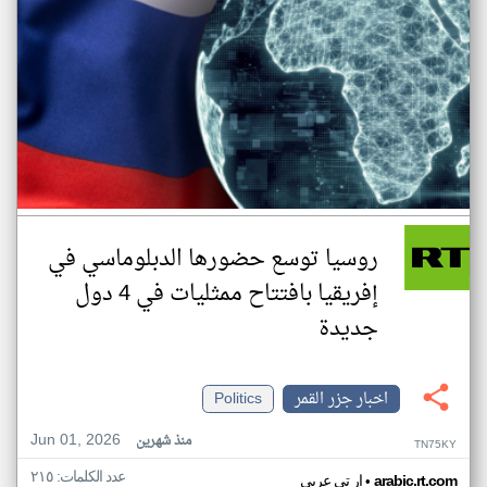
روسيا توسع حضورها الدبلوماسي في
إفريقيا بافتتاح ممثليات في 4 دول
جديدة
اخبار جزر القمر
Politics
Jun 01, 2026
منذ شهرين
TN75KY
عدد الكلمات: ٢١٥
•
arabic.rt.com
ار تي عربي