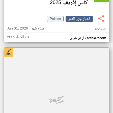
كأس إفريقيا 2025
اخبار جزر القمر
Politics
Jan 01, 2026
منذ ٧ أشهر
PG03WV
عدد الكلمات: ٢٢٣
•
arabic.rt.com
ار تي عربي