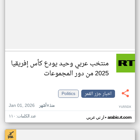
منتخب عربي وحيد يودع كأس إفريقيا
2025 من دور المجموعات
اخبار جزر القمر
Politics
Jan 01, 2026
منذ ٧ أشهر
YU55DX
عدد الكلمات: ١١٠
•
arabic.rt.com
ار تي عربي