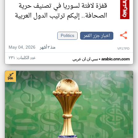
قفزة لافتة لسوريا في تصنيف حرية
الصحافة.. إليكم ترتيب الدول العربية
اخبار جزر القمر
Politics
May 04, 2026
منذ ٣ أشهر
VF17PD
عدد الكلمات: ٢٣١
•
arabic.cnn.com
سي ان ان عربي