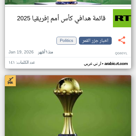
قائمة هدافي كأس أمم إفريقيا 2025
اخبار جزر القمر
Politics
Jan 19, 2026
منذ ٦ أشهر
QG60YL
عدد الكلمات: ١٤١
•
arabic.rt.com
ار تي عربي