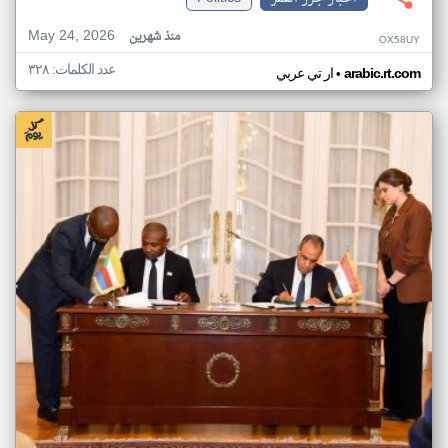
May 24, 2026
منذ شهرين
OX58UY
عدد الكلمات: ٣٢٨
•
arabic.rt.com
ار تي عربي