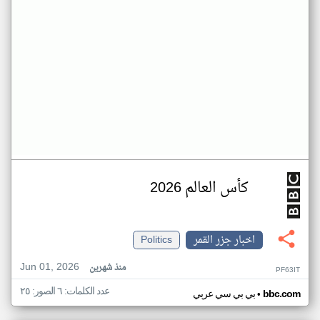
كأس العالم 2026
اخبار جزر القمر
Politics
Jun 01, 2026
منذ شهرين
PF63IT
عدد الكلمات: ٦ الصور: ٢٥
•
bbc.com
بي بي سي عربي