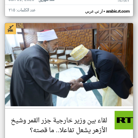
منذ شهرين
TN75KY
عدد الكلمات: ٢١٥
•
arabic.rt.com
ار تي عربي
لقاء بين وزير خارجية جزر القمر وشيخ
الأزهر يشعل تفاعلا.. ما قصته؟