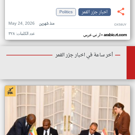
اخبار جزر القمر
Politics
May 24, 2026
منذ شهرين
OX58UY
عدد الكلمات: ٣٢٨
•
arabic.rt.com
ار تي عربي
أخر ساعة في اخبار جزر القمر