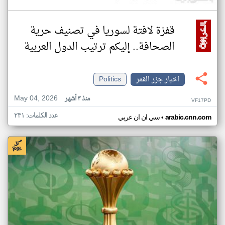
قفزة لافتة لسوريا في تصنيف حرية
الصحافة.. إليكم ترتيب الدول العربية
اخبار جزر القمر
Politics
May 04, 2026
منذ ٣ أشهر
VF17PD
عدد الكلمات: ٢٣١
•
arabic.cnn.com
سي ان ان عربي