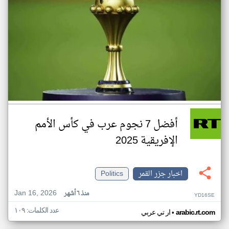
أفضل 7 نجوم عرب في كأس الأمم
الإفريقية 2025
اخبار جزر القمر
Politics
Jan 16, 2026
منذ ٦ أشهر
YD16SE
عدد الكلمات: ١٠٩
•
arabic.rt.com
ار تي عربي