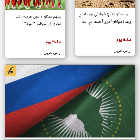
اليونيسكو تدرج شواطئ نورماندي
بينهم ممثلو 7 دول عربية.. 13
klyoum.com
وعدة مواقع أخرى أحدها في بلد ...
تغيير الدولة
عضوا في مجلس "الفيفا" ...
تعبر
مصادر الأخبار من جزر القمر
المقالات
الموجوده
اخبار جزر القمر على مدار الساعة
منذ ١٤ يوم
هنا عن
منذ ٢٨ يوم
وجهة
نظر
أهم اخبار جزر القمر العاجلة والمباشرة
ار تي عربي
كاتبيها.
ار تي عربي