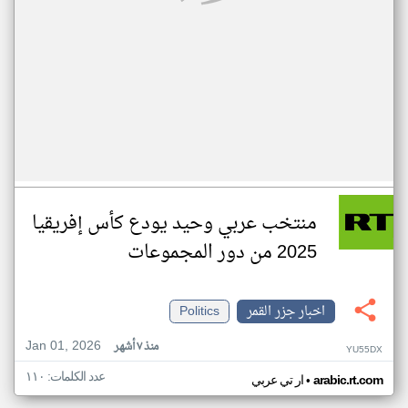
منتخب عربي وحيد يودع كأس إفريقيا
2025 من دور المجموعات
اخبار جزر القمر
Politics
Jan 01, 2026
منذ ٧ أشهر
YU55DX
عدد الكلمات: ١١٠
•
arabic.rt.com
ار تي عربي