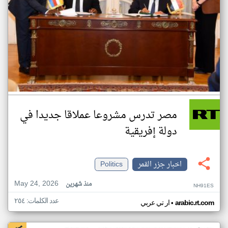
مصر تدرس مشروعا عملاقا جديدا في
دولة إفريقية
اخبار جزر القمر
Politics
May 24, 2026
منذ شهرين
NH91ES
عدد الكلمات: ٢٥٤
•
arabic.rt.com
ار تي عربي