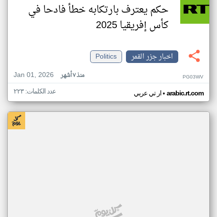
حكم يعترف بارتكابه خطأ فادحا في
كأس إفريقيا 2025
اخبار جزر القمر
Politics
Jan 01, 2026
منذ ٧ أشهر
PG03WV
عدد الكلمات: ٢٢٣
•
arabic.rt.com
ار تي عربي