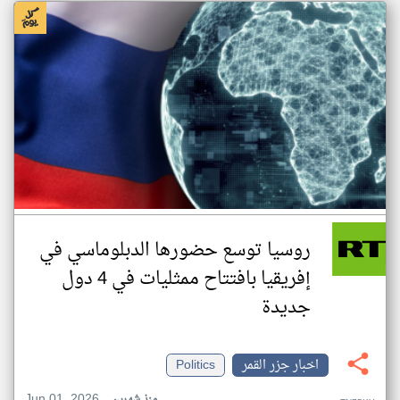
روسيا توسع حضورها الدبلوماسي في
إفريقيا بافتتاح ممثليات في 4 دول
جديدة
اخبار جزر القمر
Politics
Jun 01, 2026