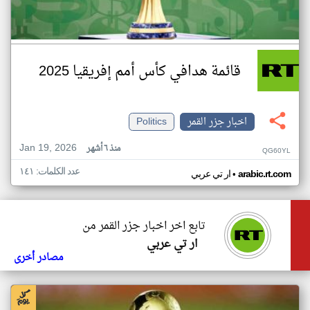
قائمة هدافي كأس أمم إفريقيا 2025
اخبار جزر القمر
Politics
Jan 19, 2026
منذ ٦ أشهر
QG60YL
عدد الكلمات: ١٤١
•
arabic.rt.com
ار تي عربي
تابع اخر اخبار جزر القمر من
ار تي عربي
مصادر أخرى