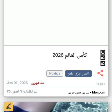
كأس العالم 2026
اخبار جزر القمر
Politics
Jun 01, 2026
منذ شهرين
PF63IT
عدد الكلمات: ٦ الصور: ٢٥
•
bbc.com
بي بي سي عربي