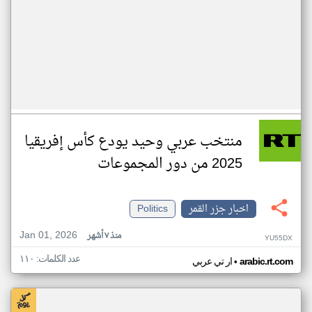
منتخب عربي وحيد يودع كأس إفريقيا
2025 من دور المجموعات
اخبار جزر القمر
Politics
Jan 01, 2026
منذ ٧ أشهر
YU55DX
عدد الكلمات: ١١٠
•
arabic.rt.com
ار تي عربي