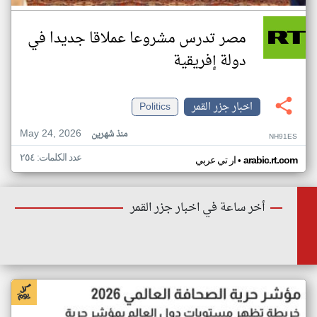
مصر تدرس مشروعا عملاقا جديدا في
دولة إفريقية
اخبار جزر القمر
Politics
May 24, 2026
منذ شهرين
NH91ES
عدد الكلمات: ٢٥٤
•
arabic.rt.com
ار تي عربي
أخر ساعة في اخبار جزر القمر