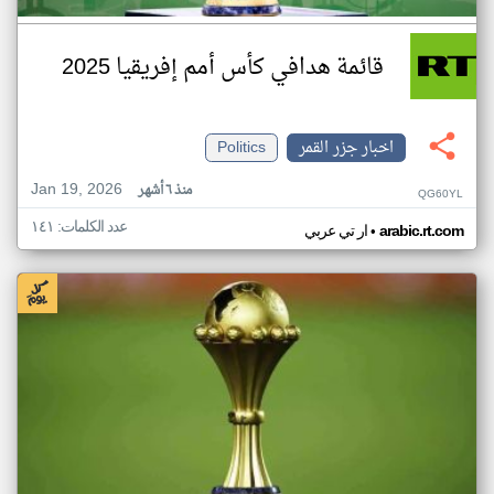
قائمة هدافي كأس أمم إفريقيا 2025
اخبار جزر القمر
Politics
Jan 19, 2026
منذ ٦ أشهر
QG60YL
عدد الكلمات: ١٤١
•
arabic.rt.com
ار تي عربي