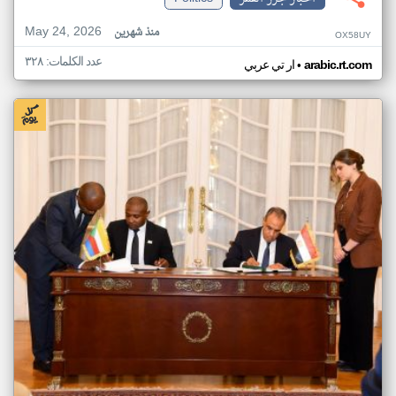
May 24, 2026
منذ شهرين
OX58UY
عدد الكلمات: ٣٢٨
•
arabic.rt.com
ار تي عربي