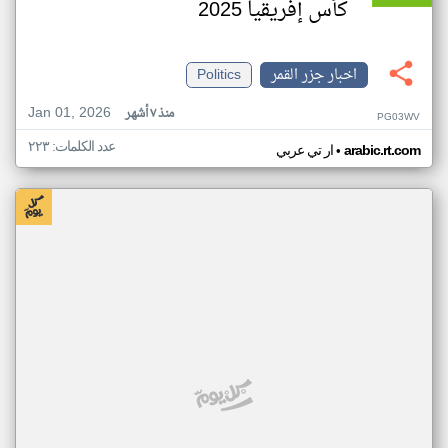
كأس إفريقيا 2025
اخبار جزر القمر
Politics
Jan 01, 2026
منذ ٧ أشهر
PG03WV
عدد الكلمات: ٢٢٣
•
arabic.rt.com
ار تي عربي