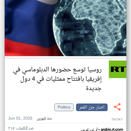
روسيا توسع حضورها الدبلوماسي في
إفريقيا بافتتاح ممثليات في 4 دول
جديدة
اخبار جزر القمر
Politics
Jun 01, 2026
منذ شهرين
TN75KY
عدد الكلمات: ٢١٥
•
arabic.rt.com
ار تي عربي