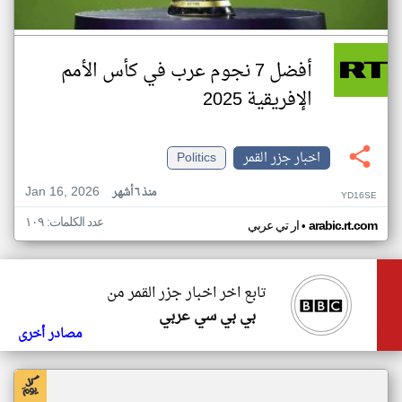
أفضل 7 نجوم عرب في كأس الأمم
الإفريقية 2025
اخبار جزر القمر
Politics
Jan 16, 2026
منذ ٦ أشهر
YD16SE
عدد الكلمات: ١٠٩
•
arabic.rt.com
ار تي عربي
تابع اخر اخبار جزر القمر من
بي بي سي عربي
مصادر أخرى