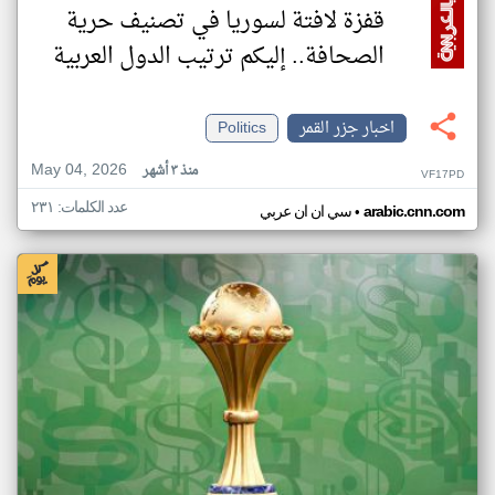
قفزة لافتة لسوريا في تصنيف حرية
الصحافة.. إليكم ترتيب الدول العربية
اخبار جزر القمر
Politics
May 04, 2026
منذ ٣ أشهر
VF17PD
عدد الكلمات: ٢٣١
•
arabic.cnn.com
سي ان ان عربي