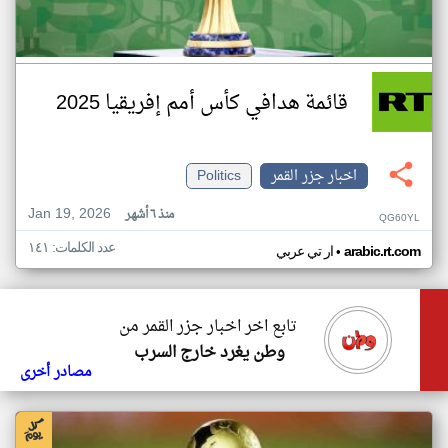
قائمة هدافي كأس أمم إفريقيا 2025
اخبار جزر القمر
Politics
Jan 19, 2026
منذ ٦ أشهر
QG60YL
عدد الكلمات: ١٤١
•
arabic.rt.com
ار تي عربي
تابع اخر اخبار جزر القمر من
وطن يغرد خارج السرب
مصادر أخرى