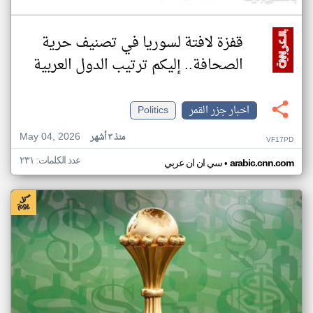
قفزة لافتة لسوريا في تصنيف حرية
الصحافة.. إليكم ترتيب الدول العربية
اخبار جزر القمر
Politics
May 04, 2026
منذ ٣ أشهر
VF17PD
عدد الكلمات: ٢٣١
•
arabic.cnn.com
سي ان ان عربي