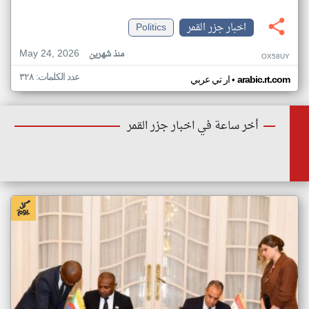
اخبار جزر القمر
Politics
May 24, 2026
منذ شهرين
OX58UY
عدد الكلمات: ٣٢٨
•
arabic.rt.com
ار تي عربي
أخر ساعة في اخبار جزر القمر