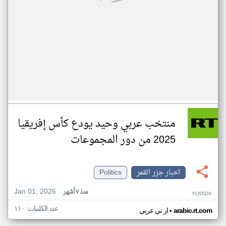
منتخب عربي وحيد يودع كأس إفريقيا
2025 من دور المجموعات
اخبار جزر القمر
Politics
Jan 01, 2026
منذ ٧ أشهر
YU55DX
عدد الكلمات: ١١٠
•
arabic.rt.com
ار تي عربي