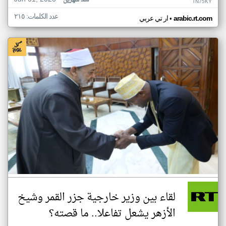
منذ شهرين
TN75KY
عدد الكلمات: ٢١٥
•
arabic.rt.com
ار تي عربي
لقاء بين وزير خارجية جزر القمر وشيخ
الأزهر يشعل تفاعلا.. ما قصته؟