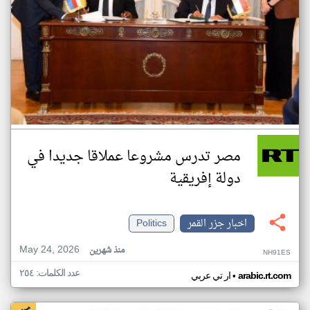
مصر تدرس مشروعا عملاقا جديدا في
دولة إفريقية
اخبار جزر القمر
Politics
May 24, 2026
منذ شهرين
NH91ES
عدد الكلمات: ٢٥٤
•
arabic.rt.com
ار تي عربي