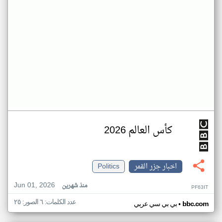
كأس العالم 2026
اخبار جزر القمر
Politics
Jun 01, 2026
منذ شهرين
PF63IT
عدد الكلمات: ٦ الصور: ٢٥
•
bbc.com
بي بي سي عربي