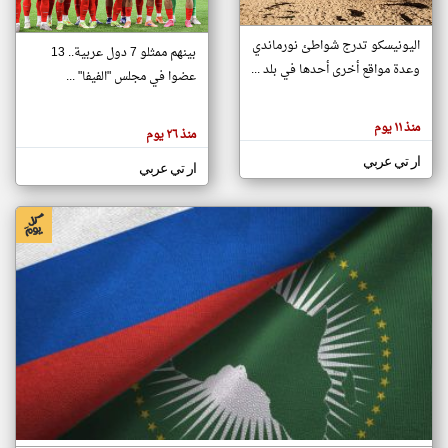
اليونيسكو تدرج شواطئ نورماندي
بينهم ممثلو 7 دول عربية.. 13
klyoum.com
وعدة مواقع أخرى أحدها في بلد ...
تغيير الدولة
عضوا في مجلس "الفيفا" ...
تعبر
مصادر الأخبار من جزر القمر
المقالات
الموجوده
اخبار جزر القمر على مدار الساعة
منذ ١١ يوم
هنا عن
منذ ٢٦ يوم
وجهة
نظر
أهم اخبار جزر القمر العاجلة والمباشرة
ار تي عربي
كاتبيها.
ار تي عربي