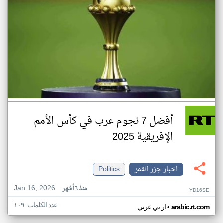
أفضل 7 نجوم عرب في كأس الأمم
الإفريقية 2025
اخبار جزر القمر
Politics
Jan 16, 2026
منذ ٦ أشهر
YD16SE
عدد الكلمات: ١٠٩
•
arabic.rt.com
ار تي عربي