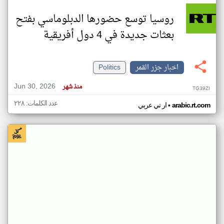
روسيا توسع حضورها الدبلوماسي بفتح
بعثات جديدة في 4 دول أفريقية
اخبار جزر القمر
Politics
Jun 30, 2026
منذ شهر
TG39ZI
عدد الكلمات: ٢٢٨
•
arabic.rt.com
ار تي عربي