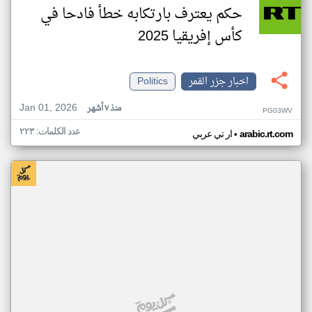
حكم يعترف بارتكابه خطأ فادحا في
كأس إفريقيا 2025
اخبار جزر القمر
Politics
Jan 01, 2026
منذ ٧ أشهر
PG03WV
عدد الكلمات: ٢٢٣
•
arabic.rt.com
ار تي عربي