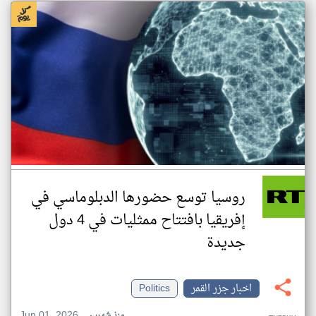
روسيا توسع حضورها الدبلوماسي في
إفريقيا بافتتاح ممثليات في 4 دول
جديدة
اخبار جزر القمر
Politics
Jun 01, 2026