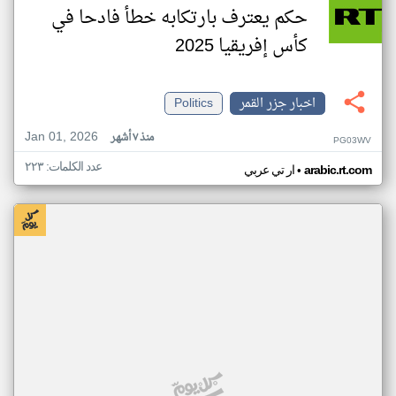
حكم يعترف بارتكابه خطأ فادحا في
كأس إفريقيا 2025
اخبار جزر القمر
Politics
Jan 01, 2026
منذ ٧ أشهر
PG03WV
عدد الكلمات: ٢٢٣
•
arabic.rt.com
ار تي عربي