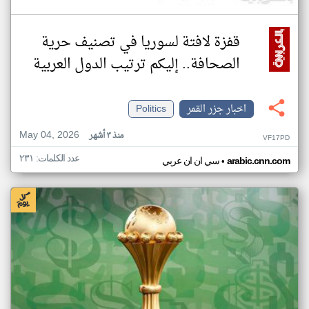
قفزة لافتة لسوريا في تصنيف حرية
الصحافة.. إليكم ترتيب الدول العربية
اخبار جزر القمر
Politics
May 04, 2026
منذ ٣ أشهر
VF17PD
عدد الكلمات: ٢٣١
•
arabic.cnn.com
سي ان ان عربي