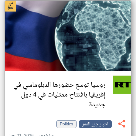
روسيا توسع حضورها الدبلوماسي في
إفريقيا بافتتاح ممثليات في 4 دول
جديدة
اخبار جزر القمر
Politics
Jun 01, 2026