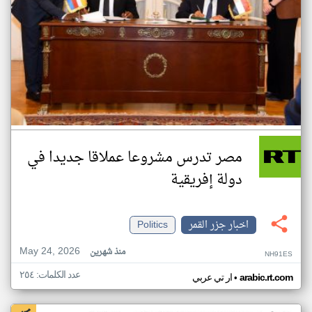
مصر تدرس مشروعا عملاقا جديدا في
دولة إفريقية
اخبار جزر القمر
Politics
May 24, 2026
منذ شهرين
NH91ES
عدد الكلمات: ٢٥٤
•
arabic.rt.com
ار تي عربي