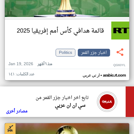
قائمة هدافي كأس أمم إفريقيا 2025
اخبار جزر القمر
Politics
Jan 19, 2026
منذ ٦ أشهر
QG60YL
عدد الكلمات: ١٤١
•
arabic.rt.com
ار تي عربي
تابع اخر اخبار جزر القمر من
سي ان ان عربي
مصادر أخرى