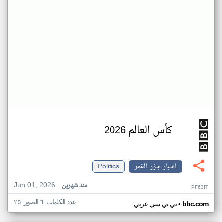
كأس العالم 2026
اخبار جزر القمر
Politics
Jun 01, 2026
منذ شهرين
PF63IT
عدد الكلمات: ٦ الصور: ٢٥
•
bbc.com
بي بي سي عربي