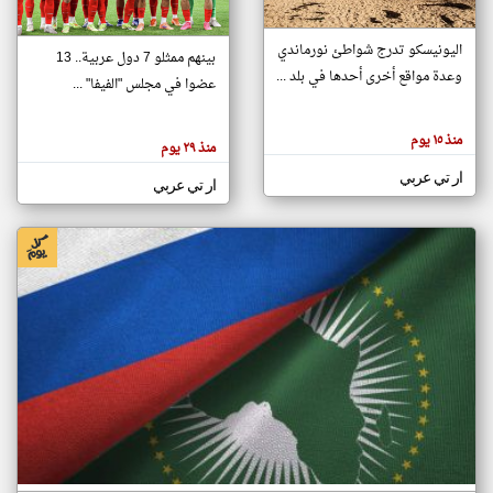
اليونيسكو تدرج شواطئ نورماندي
بينهم ممثلو 7 دول عربية.. 13
klyoum.com
وعدة مواقع أخرى أحدها في بلد ...
تغيير الدولة
عضوا في مجلس "الفيفا" ...
تعبر
مصادر الأخبار من جزر القمر
المقالات
الموجوده
اخبار جزر القمر على مدار الساعة
منذ ١٥ يوم
هنا عن
منذ ٢٩ يوم
وجهة
نظر
أهم اخبار جزر القمر العاجلة والمباشرة
ار تي عربي
كاتبيها.
ار تي عربي