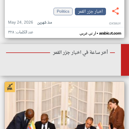
اخبار جزر القمر
Politics
May 24, 2026
منذ شهرين
OX58UY
عدد الكلمات: ٣٢٨
•
arabic.rt.com
ار تي عربي
أخر ساعة في اخبار جزر القمر