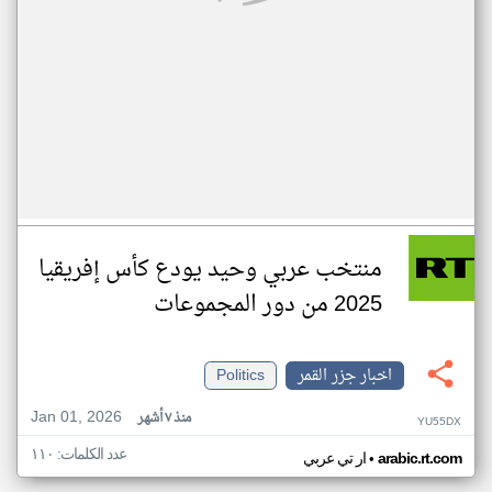
منتخب عربي وحيد يودع كأس إفريقيا
2025 من دور المجموعات
اخبار جزر القمر
Politics
Jan 01, 2026
منذ ٧ أشهر
YU55DX
عدد الكلمات: ١١٠
•
arabic.rt.com
ار تي عربي