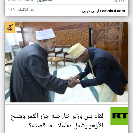
منذ شهرين
TN75KY
عدد الكلمات: ٢١٥
•
arabic.rt.com
ار تي عربي
لقاء بين وزير خارجية جزر القمر وشيخ
الأزهر يشعل تفاعلا.. ما قصته؟