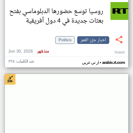
روسيا توسع حضورها الدبلوماسي بفتح
بعثات جديدة في 4 دول أفريقية
اخبار جزر القمر
Politics
Jun 30, 2026
منذ شهر
TG39ZI
عدد الكلمات: ٢٢٨
•
arabic.rt.com
ار تي عربي