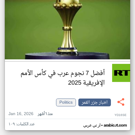
أفضل 7 نجوم عرب في كأس الأمم
الإفريقية 2025
اخبار جزر القمر
Politics
Jan 16, 2026
منذ ٦ أشهر
YD16SE
عدد الكلمات: ١٠٩
•
arabic.rt.com
ار تي عربي