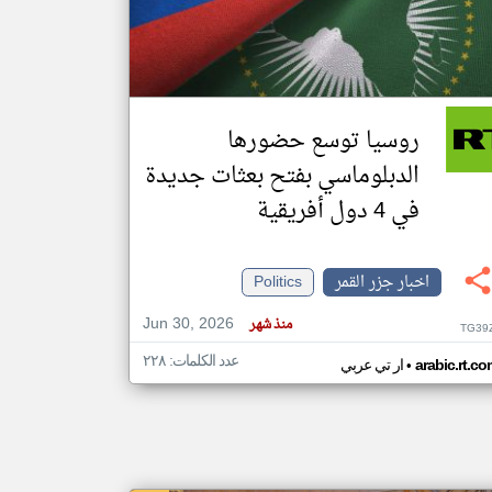
klyoum.com
تغيير الدولة
مصادر الأخبار من جزر القمر
روسيا توسع حضورها
اخبار جزر القمر على مدار الساعة
الدبلوماسي بفتح بعثات جديدة
أهم اخبار جزر القمر العاجلة والمباشرة
في 4 دول أفريقية
اخبار جزر القمر
Politics
Jun 30, 2026
منذ شهر
TG39
عدد الكلمات: ٢٢٨
•
arabic.rt.c
ار تي عربي