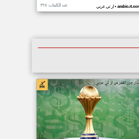
عدد الكلمات: ٣٢٨
•
arabic.rt.c
ار تي عربي
بار جزر القمر من ار تي عربي