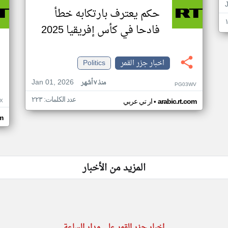
حكم يعترف بارتكابه خطأ
فادحا في كأس إفريقيا 2025
اخبار جزر القمر
Politics
Jan 01, 2026
منذ ٧ أشهر
PG03WV
عدد الكلمات: ٢٢٣
•
X
arabic.rt.com
ار تي عربي
om
المزيد من الأخبار
اخبار جزر القمر على مدار الساعة