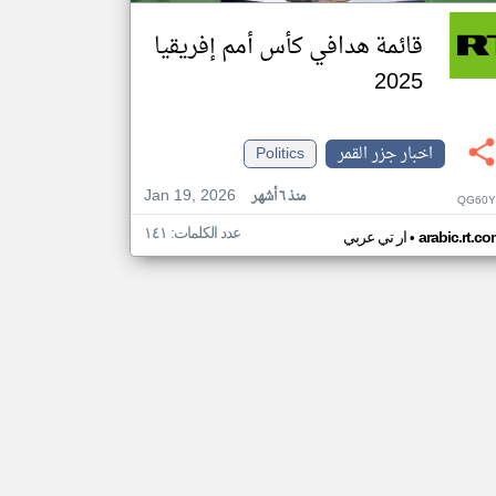
قائمة هدافي كأس أمم إفريقيا
2025
اخبار جزر القمر
Politics
Jan 19, 2026
منذ ٦ أشهر
QG60Y
عدد الكلمات: ١٤١
•
arabic.rt.c
ار تي عربي