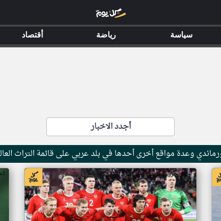
سياسة
رياضة
أقتصاد
أجدد الاخبار
ماندي وعدة مواقع أخرى أحدها في بلد عربي على قائمة التراث العال
اخبار جزر القمر من ار تي عربي
اخ