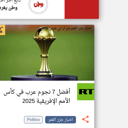
تابع اخر اخب
وطن يغرد
اخبار جزر القمر من ار تي عربي
أفضل 7 نجوم عرب في كأس
الأمم الإفريقية 2025
اخبار جزر القمر
Politics