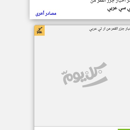
ر اخبار جزر القمر من
ي سي عربي
مصادر أخرى
بار جزر القمر من ار تي عربي