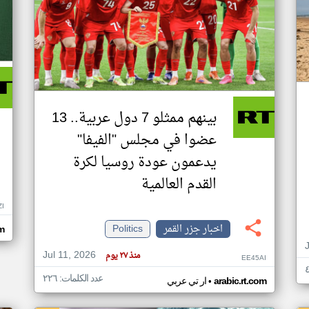
بينهم ممثلو 7 دول عربية.. 13
عضوا في مجلس "الفيفا"
يدعمون عودة روسيا لكرة
القدم العالمية
ZI
اخبار جزر القمر
Politics
om
Jul 11, 2026
منذ ٢٧ يوم
EE45AI
عدد الكلمات: ٢٢٦
•
arabic.rt.com
ار تي عربي