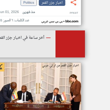
اخبار جزر القمر
Politics
Jun 01, 2026
منذ شهرين
PF63IT
عدد الكلمات: ٦ الصور: ٢٥
•
bbc.com
بي بي سي عربي
أخر ساعة في اخبار جزر القم
اخبار جزر القمر من ار تي عربي