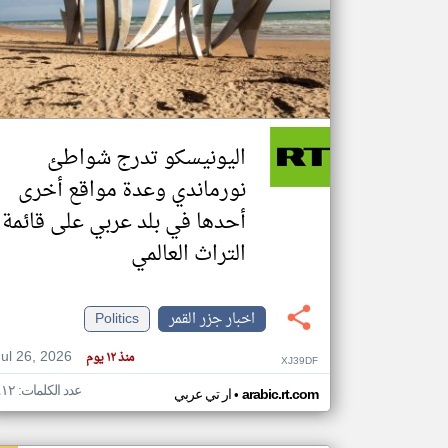
تعبر
المقالات
الموجوده
هنا عن
وجهة
اليونيسكو تدرج شواطئ
نظر
كاتبيها.
نورماندي وعدة مواقع أخرى
أحدها في بلد عربي على قائمة
التراث العالمي
اخبار جزر القمر
Politics
Jul 26, 2026
منذ ١٢ يوم
XJ39DF
عدد الكلمات: ٤١٢
•
arabic.rt.com
ار تي عربي