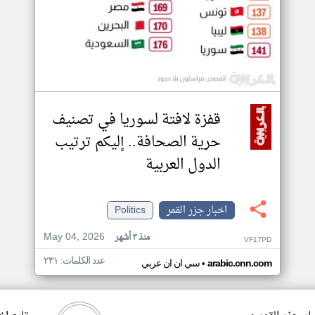
قفزة لافتة لسوريا في تصنيف
حرية الصحافة.. إليكم ترتيب
الدول العربية
اخبار جزر القمر
Politics
May 04, 2026
منذ ٣ أشهر
VF17PD
عدد الكلمات: ٢٣١
•
arabic.cnn.com
سي ان ان عربي