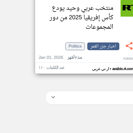
منتخب عربي وحيد يودع
كأس إفريقيا 2025 من دور
المجموعات
اخبار جزر القمر
Politics
Jan 01, 2026
منذ ٧ أشهر
YU55D
عدد الكلمات: ١١٠
•
arabic.rt.c
ار تي عربي