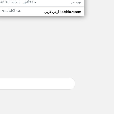
Jan 16, 2026
منذ ٦ أشهر
YD16SE
عدد الكلمات: ١٠٩
•
arabic.rt.com
ار تي عربي