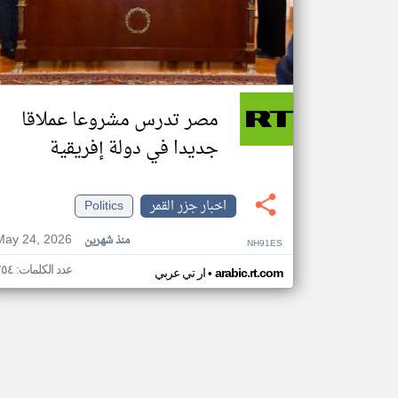
مصر تدرس مشروعا عملاقا
جديدا في دولة إفريقية
اخبار جزر القمر
Politics
May 24, 2026
منذ شهرين
NH91ES
عدد الكلمات: ٢٥٤
•
arabic.rt.com
ار تي عربي