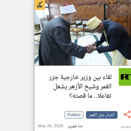
بار جزر القمر من ار تي عربي
لقاء بين وزير خارجية جزر
القمر وشيخ الأزهر يشعل
تفاعلا.. ما قصته؟
اخبار جزر القمر
Politics
May 24, 2026
منذ شهرين
OX58U