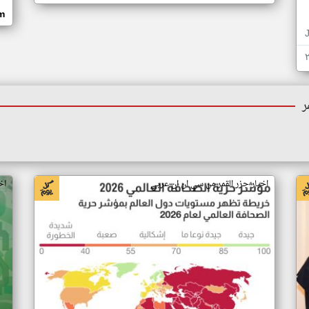
om
ر
اخبار جزر القمر من سي ان ان عربي
اخ