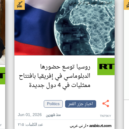
اخبار جزر القمر من ار تي عربي
اخ
روسيا توسع حضورها
الدبلوماسي في إفريقيا بافتتاح
ممثليات في 4 دول جديدة
اخبار جزر القمر
Politics
Jun 01, 2026
منذ شهرين
TN75KY
عدد الكلمات: ٢١٥
•
Y
arabic.rt.com
ار تي عربي