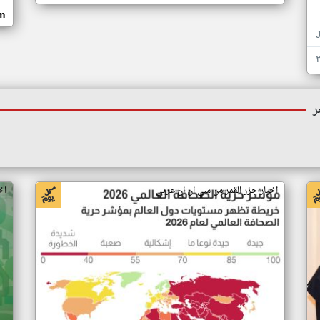
om
ر
اخبار جزر القمر من سي ان ان عربي
اخ