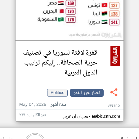
قفزة لافتة لسوريا في تصنيف
حرية الصحافة.. إليكم ترتيب
الدول العربية
اخبار جزر القمر
Politics
May 04, 2026
منذ ٣ أشهر
VF17PD
عدد الكلمات: ٢٣١
•
arabic.cnn.com
سي ان ان عربي