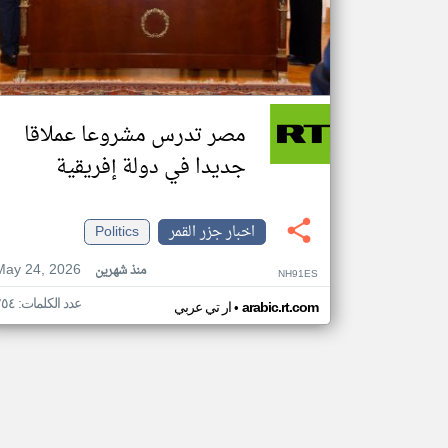
مصر تدرس مشروعا عملاقا
جديدا في دولة إفريقية
اخبار جزر القمر
Politics
May 24, 2026
منذ شهرين
NH91ES
عدد الكلمات: ٢٥٤
•
arabic.rt.com
ار تي عربي