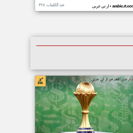
عدد الكلمات: ٣٢٨
•
arabic.rt.c
ار تي عربي
بار جزر القمر من ار تي عربي