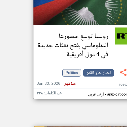
klyoum.com
تغيير الدولة
مصادر الأخبار من جزر القمر
روسيا توسع حضورها
اخبار جزر القمر على مدار الساعة
الدبلوماسي بفتح بعثات جديدة
أهم اخبار جزر القمر العاجلة والمباشرة
في 4 دول أفريقية
اخبار جزر القمر
Politics
Jun 30, 2026
منذ شهر
TG39
عدد الكلمات: ٢٢٨
•
arabic.rt.c
ار تي عربي