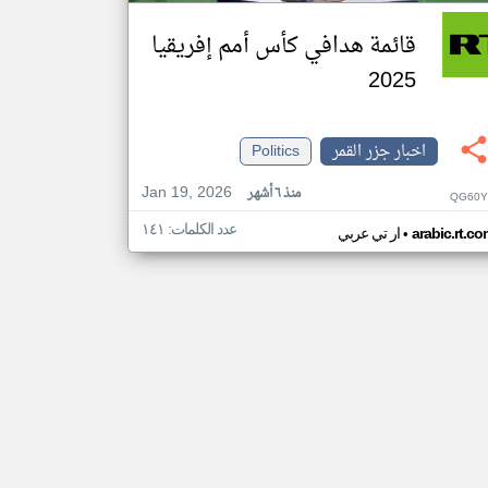
قائمة هدافي كأس أمم إفريقيا
2025
اخبار جزر القمر
Politics
Jan 19, 2026
منذ ٦ أشهر
QG60Y
عدد الكلمات: ١٤١
•
arabic.rt.c
ار تي عربي