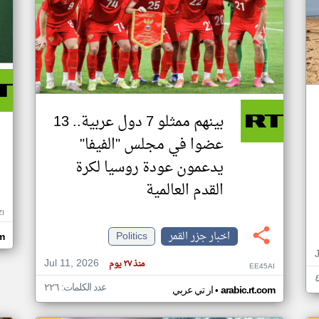
بينهم ممثلو 7 دول عربية.. 13
عضوا في مجلس "الفيفا"
يدعمون عودة روسيا لكرة
القدم العالمية
ZI
اخبار جزر القمر
Politics
om
Jul 11, 2026
منذ ٢٧ يوم
EE45AI
عدد الكلمات: ٢٢٦
•
arabic.rt.com
ار تي عربي