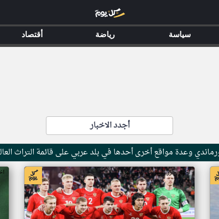
سياسة
رياضة
أقتصاد
أجدد الاخبار
ماندي وعدة مواقع أخرى أحدها في بلد عربي على قائمة التراث العال
اخبار جزر القمر من ار تي عربي
اخ