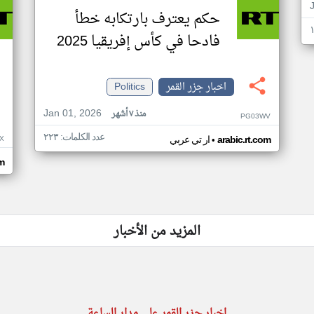
حكم يعترف بارتكابه خطأ
فادحا في كأس إفريقيا 2025
اخبار جزر القمر
Politics
Jan 01, 2026
منذ ٧ أشهر
PG03WV
عدد الكلمات: ٢٢٣
•
X
arabic.rt.com
ار تي عربي
om
المزيد من الأخبار
اخبار جزر القمر على مدار الساعة