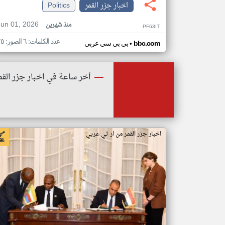
اخبار جزر القمر
Politics
Jun 01, 2026
منذ شهرين
PF63IT
عدد الكلمات: ٦ الصور: ٢٥
•
bbc.com
بي بي سي عربي
أخر ساعة في اخبار جزر القم
اخبار جزر القمر من ار تي عربي