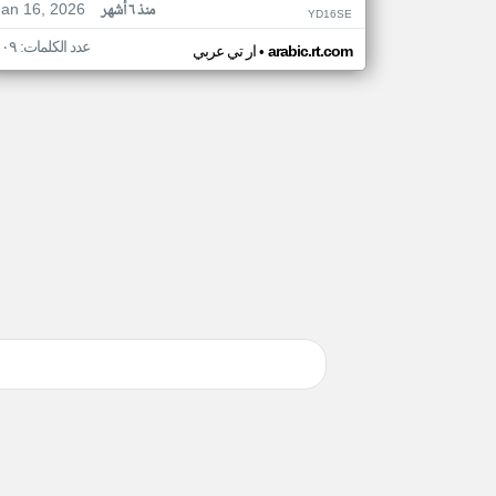
Jan 16, 2026
منذ ٦ أشهر
YD16SE
عدد الكلمات: ١٠٩
•
arabic.rt.com
ار تي عربي