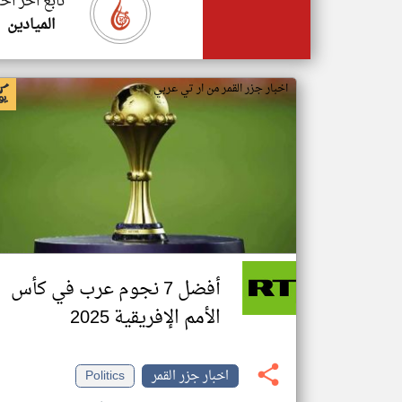
تابع اخر اخب
الميادين
اخبار جزر القمر من ار تي عربي
أفضل 7 نجوم عرب في كأس
الأمم الإفريقية 2025
اخبار جزر القمر
Politics