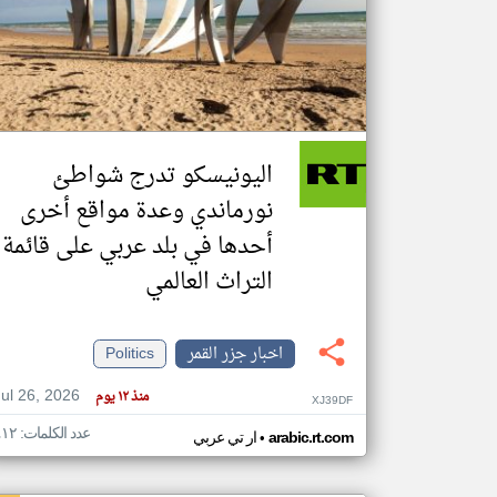
تعبر
المقالات
الموجوده
هنا عن
وجهة
اليونيسكو تدرج شواطئ
نظر
كاتبيها.
نورماندي وعدة مواقع أخرى
أحدها في بلد عربي على قائمة
التراث العالمي
اخبار جزر القمر
Politics
Jul 26, 2026
منذ ١٢ يوم
XJ39DF
عدد الكلمات: ٤١٢
•
arabic.rt.com
ار تي عربي