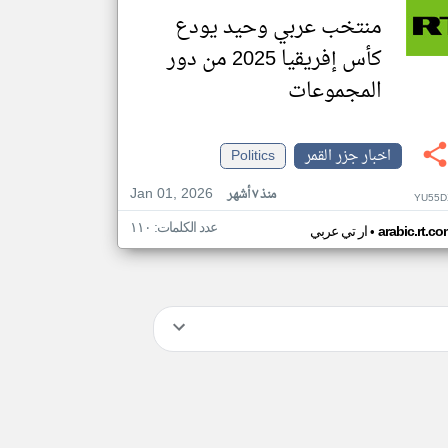
منتخب عربي وحيد يودع
كأس إفريقيا 2025 من دور
المجموعات
اخبار جزر القمر
Politics
Jan 01, 2026
منذ ٧ أشهر
YU55D
عدد الكلمات: ١١٠
•
arabic.rt.c
ار تي عربي