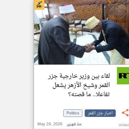
بار جزر القمر من ار تي عربي
لقاء بين وزير خارجية جزر
القمر وشيخ الأزهر يشعل
تفاعلا.. ما قصته؟
اخبار جزر القمر
Politics
May 24, 2026
منذ شهرين
OX58U