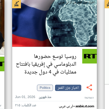
اخبار جزر القمر من ار تي عربي
اخ
روسيا توسع حضورها
الدبلوماسي في إفريقيا بافتتاح
ممثليات في 4 دول جديدة
اخبار جزر القمر
Politics
Jun 01, 2026
منذ شهرين
TN75KY
عدد الكلمات: ٢١٥
•
Y
arabic.rt.com
ار تي عربي