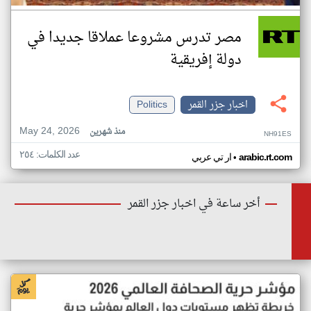
مصر تدرس مشروعا عملاقا جديدا في
دولة إفريقية
اخبار جزر القمر
Politics
May 24, 2026
منذ شهرين
NH91ES
عدد الكلمات: ٢٥٤
•
arabic.rt.com
ار تي عربي
أخر ساعة في اخبار جزر القمر