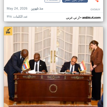
May 24, 2026
منذ شهرين
OX58UY
عدد الكلمات: ٣٢٨
•
arabic.rt.com
ار تي عربي