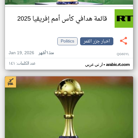
قائمة هدافي كأس أمم إفريقيا 2025
اخبار جزر القمر
Politics
Jan 19, 2026
منذ ٦ أشهر
QG60YL
عدد الكلمات: ١٤١
•
arabic.rt.com
ار تي عربي