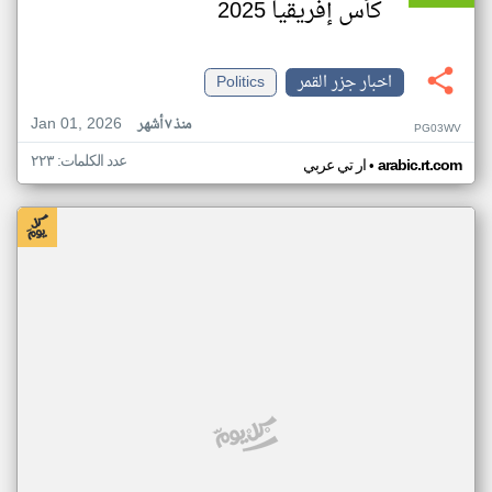
كأس إفريقيا 2025
اخبار جزر القمر
Politics
Jan 01, 2026
منذ ٧ أشهر
PG03WV
عدد الكلمات: ٢٢٣
•
arabic.rt.com
ار تي عربي