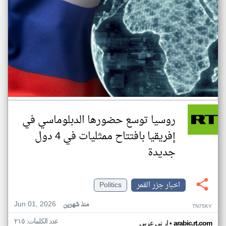
روسيا توسع حضورها الدبلوماسي في
إفريقيا بافتتاح ممثليات في 4 دول
جديدة
اخبار جزر القمر
Politics
Jun 01, 2026
منذ شهرين
TN75KY
عدد الكلمات: ٢١٥
•
arabic.rt.com
ار تي عربي