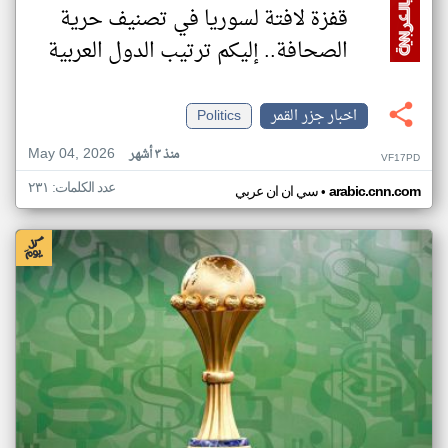
قفزة لافتة لسوريا في تصنيف حرية
الصحافة.. إليكم ترتيب الدول العربية
اخبار جزر القمر
Politics
May 04, 2026
منذ ٣ أشهر
VF17PD
عدد الكلمات: ٢٣١
•
arabic.cnn.com
سي ان ان عربي