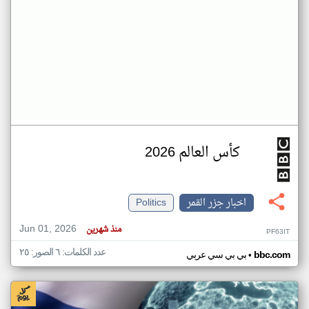
كأس العالم 2026
اخبار جزر القمر
Politics
Jun 01, 2026
منذ شهرين
PF63IT
عدد الكلمات: ٦ الصور: ٢٥
•
bbc.com
بي بي سي عربي