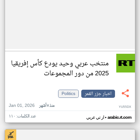
منتخب عربي وحيد يودع كأس إفريقيا
2025 من دور المجموعات
اخبار جزر القمر
Politics
Jan 01, 2026
منذ ٧ أشهر
YU55DX
عدد الكلمات: ١١٠
•
arabic.rt.com
ار تي عربي