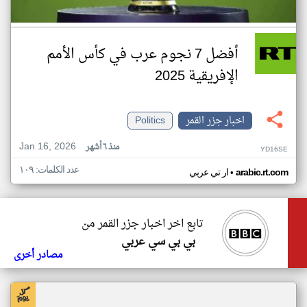
أفضل 7 نجوم عرب في كأس الأمم
الإفريقية 2025
اخبار جزر القمر
Politics
Jan 16, 2026
منذ ٦ أشهر
YD16SE
عدد الكلمات: ١٠٩
•
arabic.rt.com
ار تي عربي
تابع اخر اخبار جزر القمر من
بي بي سي عربي
مصادر أخرى