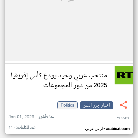
منتخب عربي وحيد يودع كأس إفريقيا
2025 من دور المجموعات
اخبار جزر القمر
Politics
Jan 01, 2026
منذ ٧ أشهر
YU55DX
عدد الكلمات: ١١٠
•
arabic.rt.com
ار تي عربي