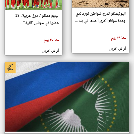
اليونيسكو تدرج شواطئ نورماندي
بينهم ممثلو 7 دول عربية.. 13
klyoum.com
وعدة مواقع أخرى أحدها في بلد ...
تغيير الدولة
عضوا في مجلس "الفيفا" ...
تعبر
مصادر الأخبار من جزر القمر
المقالات
الموجوده
اخبار جزر القمر على مدار الساعة
منذ ١٣ يوم
هنا عن
منذ ٢٧ يوم
وجهة
نظر
أهم اخبار جزر القمر العاجلة والمباشرة
ار تي عربي
كاتبيها.
ار تي عربي