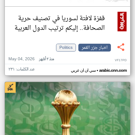
قفزة لافتة لسوريا في تصنيف حرية
الصحافة.. إليكم ترتيب الدول العربية
اخبار جزر القمر
Politics
May 04, 2026
منذ ٣ أشهر
VF17PD
عدد الكلمات: ٢٣١
•
arabic.cnn.com
سي ان ان عربي