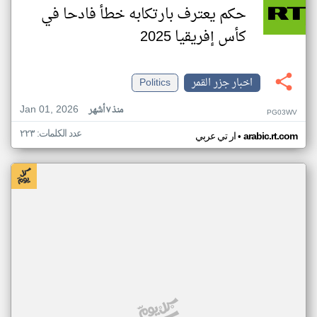
حكم يعترف بارتكابه خطأ فادحا في
كأس إفريقيا 2025
اخبار جزر القمر
Politics
Jan 01, 2026
منذ ٧ أشهر
PG03WV
عدد الكلمات: ٢٢٣
•
arabic.rt.com
ار تي عربي