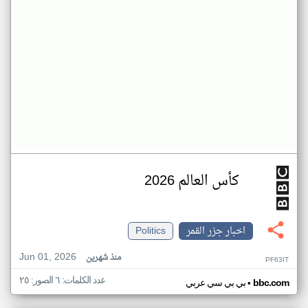
كأس العالم 2026
اخبار جزر القمر
Politics
Jun 01, 2026
منذ شهرين
PF63IT
عدد الكلمات: ٦ الصور: ٢٥
•
bbc.com
بي بي سي عربي