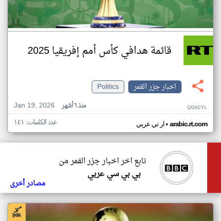
قائمة هدافي كأس أمم إفريقيا 2025
اخبار جزر القمر
Politics
Jan 19, 2026
منذ ٦ أشهر
QG60YL
عدد الكلمات: ١٤١
•
arabic.rt.com
ار تي عربي
تابع اخر اخبار جزر القمر من
بي بي سي عربي
مصادر أخرى