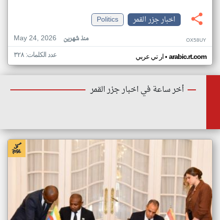
اخبار جزر القمر
Politics
May 24, 2026
منذ شهرين
OX58UY
عدد الكلمات: ٣٢٨
•
arabic.rt.com
ار تي عربي
أخر ساعة في اخبار جزر القمر