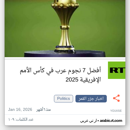
أفضل 7 نجوم عرب في كأس الأمم
الإفريقية 2025
اخبار جزر القمر
Politics
Jan 16, 2026
منذ ٦ أشهر
YD16SE
عدد الكلمات: ١٠٩
•
arabic.rt.com
ار تي عربي