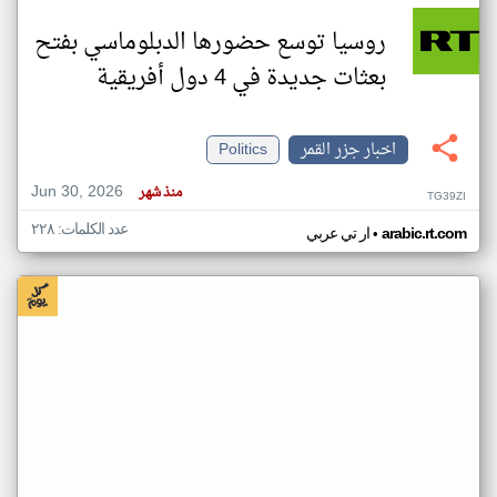
روسيا توسع حضورها الدبلوماسي بفتح
بعثات جديدة في 4 دول أفريقية
اخبار جزر القمر
Politics
Jun 30, 2026
منذ شهر
TG39ZI
عدد الكلمات: ٢٢٨
•
arabic.rt.com
ار تي عربي