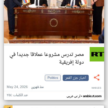
مصر تدرس مشروعا عملاقا جديدا في
دولة إفريقية
اخبار جزر القمر
Politics
May 24, 2026
منذ شهرين
NH91ES
عدد الكلمات: ٢٥٤
•
arabic.rt.com
ار تي عربي