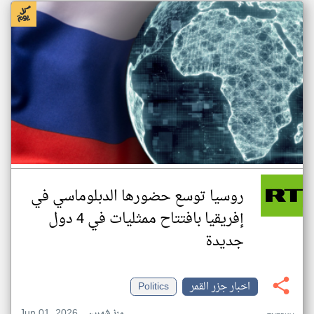
روسيا توسع حضورها الدبلوماسي في
إفريقيا بافتتاح ممثليات في 4 دول
جديدة
اخبار جزر القمر
Politics
Jun 01, 2026