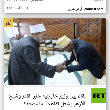
منذ شهرين
TN75KY
عدد الكلمات: ٢١٥
•
arabic.rt.com
ار تي عربي
لقاء بين وزير خارجية جزر القمر وشيخ
الأزهر يشعل تفاعلا.. ما قصته؟