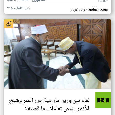
منذ شهرين
TN75KY
عدد الكلمات: ٢١٥
•
arabic.rt.com
ار تي عربي
لقاء بين وزير خارجية جزر القمر وشيخ
الأزهر يشعل تفاعلا.. ما قصته؟