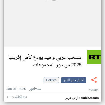
منتخب عربي وحيد يودع كأس إفريقيا
2025 من دور المجموعات
اخبار جزر القمر
Politics
Jan 01, 2026
منذ ٧ أشهر
YU55DX
عدد الكلمات: ١١٠
•
arabic.rt.com
ار تي عربي