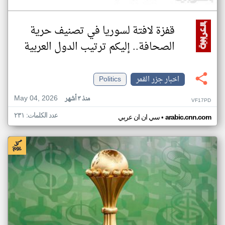
قفزة لافتة لسوريا في تصنيف حرية
الصحافة.. إليكم ترتيب الدول العربية
اخبار جزر القمر
Politics
May 04, 2026
منذ ٣ أشهر
VF17PD
عدد الكلمات: ٢٣١
•
arabic.cnn.com
سي ان ان عربي