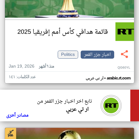
قائمة هدافي كأس أمم إفريقيا 2025
اخبار جزر القمر
Politics
Jan 19, 2026
منذ ٦ أشهر
QG60YL
عدد الكلمات: ١٤١
•
arabic.rt.com
ار تي عربي
تابع اخر اخبار جزر القمر من
ار تي عربي
مصادر أخرى