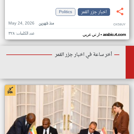
اخبار جزر القمر
Politics
May 24, 2026
منذ شهرين
OX58UY
عدد الكلمات: ٣٢٨
•
arabic.rt.com
ار تي عربي
أخر ساعة في اخبار جزر القمر