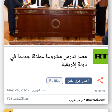
مصر تدرس مشروعا عملاقا جديدا في
دولة إفريقية
اخبار جزر القمر
Politics
May 24, 2026
منذ شهرين
NH91ES
عدد الكلمات: ٢٥٤
•
arabic.rt.com
ار تي عربي