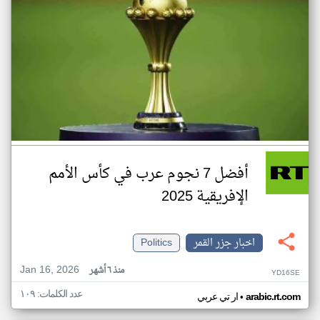
أفضل 7 نجوم عرب في كأس الأمم
الإفريقية 2025
اخبار جزر القمر
Politics
Jan 16, 2026
منذ ٦ أشهر
YD16SE
عدد الكلمات: ١٠٩
•
arabic.rt.com
ار تي عربي