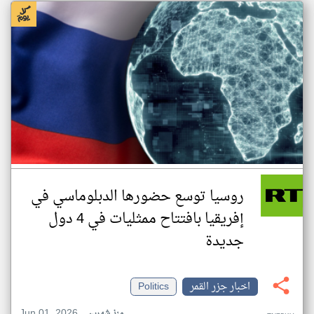
روسيا توسع حضورها الدبلوماسي في
إفريقيا بافتتاح ممثليات في 4 دول
جديدة
اخبار جزر القمر
Politics
Jun 01, 2026