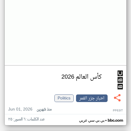
كأس العالم 2026
اخبار جزر القمر
Politics
Jun 01, 2026
منذ شهرين
PF63IT
عدد الكلمات: ٦ الصور: ٢٥
•
bbc.com
بي بي سي عربي