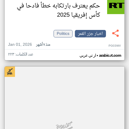
حكم يعترف بارتكابه خطأ فادحا في
كأس إفريقيا 2025
اخبار جزر القمر
Politics
Jan 01, 2026
منذ ٧ أشهر
PG03WV
عدد الكلمات: ٢٢٣
•
arabic.rt.com
ار تي عربي