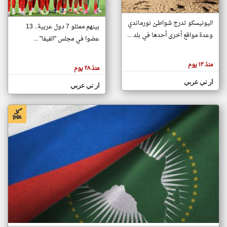
اليونيسكو تدرج شواطئ نورماندي
بينهم ممثلو 7 دول عربية.. 13
klyoum.com
وعدة مواقع أخرى أحدها في بلد ...
تغيير الدولة
عضوا في مجلس "الفيفا" ...
تعبر
مصادر الأخبار من جزر القمر
المقالات
الموجوده
اخبار جزر القمر على مدار الساعة
منذ ١٣ يوم
هنا عن
منذ ٢٨ يوم
وجهة
نظر
أهم اخبار جزر القمر العاجلة والمباشرة
ار تي عربي
كاتبيها.
ار تي عربي