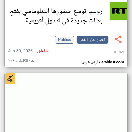
روسيا توسع حضورها الدبلوماسي بفتح
بعثات جديدة في 4 دول أفريقية
اخبار جزر القمر
Politics
Jun 30, 2026
منذ شهر
TG39ZI
عدد الكلمات: ٢٢٨
•
arabic.rt.com
ار تي عربي