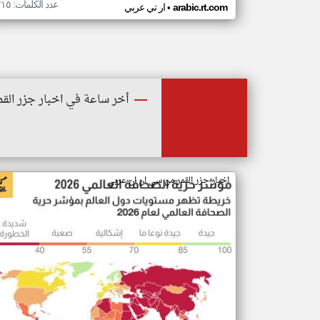
عدد الكلمات: ٢١٥
•
arabic.rt.com
ار تي عربي
أخر ساعة في اخبار جزر القم
اخبار جزر القمر من سي ان ان عربي