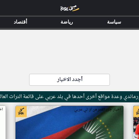
سياسة
رياضة
أقتصاد
أجدد الاخبار
ماندي وعدة مواقع أخرى أحدها في بلد عربي على قائمة التراث العال
اخبار جزر القمر من ار تي عربي
اخ