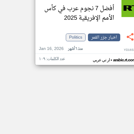
أفضل 7 نجوم عرب في كأس
الأمم الإفريقية 2025
اخبار جزر القمر
Politics
Jan 16, 2026
منذ ٦ أشهر
YD16S
عدد الكلمات: ١٠٩
•
arabic.rt.c
ار تي عربي