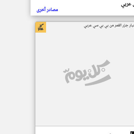
ي عربي
مصادر أخرى
بار جزر القمر من بي بي سي عربي