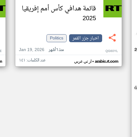
قائمة هدافي كأس أمم إفريقيا
2025
اخبار جزر القمر
Politics
Jan 19, 2026
منذ ٦ أشهر
E
QG60YL
عدد الكلمات: ١٤١
•
arabic.rt.com
ار تي عربي
om