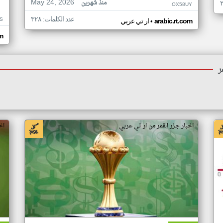
May 24, 2026
منذ شهرين
OX58UY
عدد الكلمات: ٣٢٨
S
•
arabic.rt.com
ار تي عربي
om
ر
اخبار جزر القمر من ار تي عربي
اخ