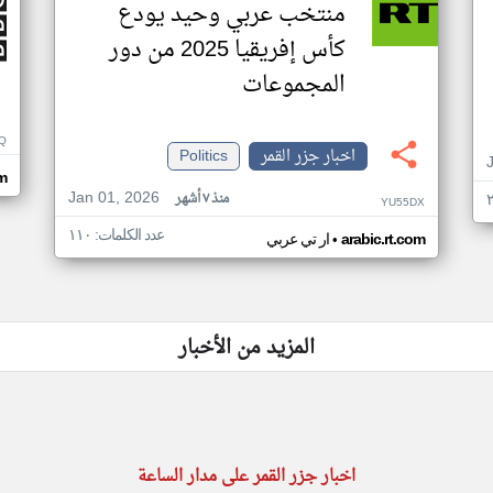
منتخب عربي وحيد يودع
كأس إفريقيا 2025 من دور
المجموعات
Q
اخبار جزر القمر
Politics
m
Jan 01, 2026
منذ ٧ أشهر
YU55DX
عدد الكلمات: ١١٠
•
arabic.rt.com
ار تي عربي
المزيد من الأخبار
اخبار جزر القمر على مدار الساعة