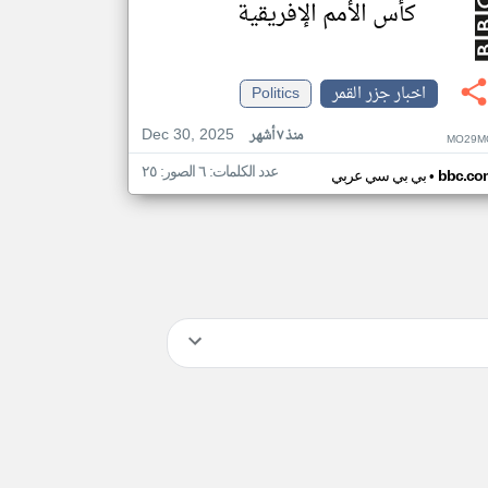
كأس الأمم الإفريقية
اخبار جزر القمر
Politics
Dec 30, 2025
منذ ٧ أشهر
MO29M
عدد الكلمات: ٦ الصور: ٢٥
•
bbc.co
بي بي سي عربي