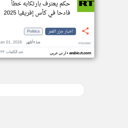
حكم يعترف بارتكابه خطأ
فادحا في كأس إفريقيا 2025
اخبار جزر القمر
Politics
Jan 01, 2026
منذ ٧ أشهر
PG03WV
عدد الكلمات: ٢٢٣
•
arabic.rt.com
ار تي عربي