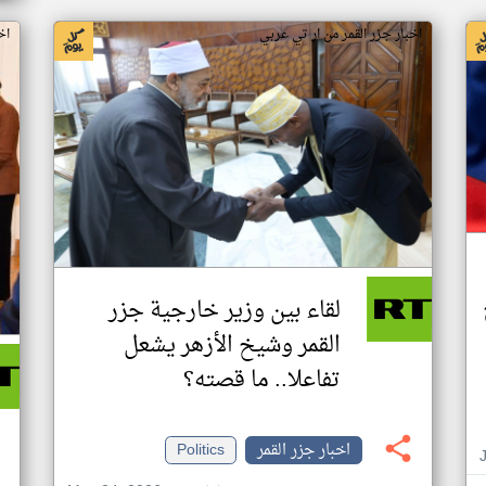
اخبار جزر القمر من ار تي عربي
اخ
لقاء بين وزير خارجية جزر
القمر وشيخ الأزهر يشعل
تفاعلا.. ما قصته؟
اخبار جزر القمر
Politics