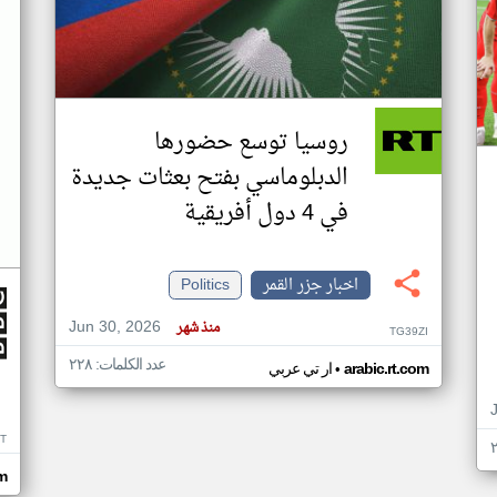
روسيا توسع حضورها
الدبلوماسي بفتح بعثات جديدة
في 4 دول أفريقية
اخبار جزر القمر
Politics
Jun 30, 2026
منذ شهر
TG39ZI
عدد الكلمات: ٢٢٨
•
arabic.rt.com
ار تي عربي
IT
m