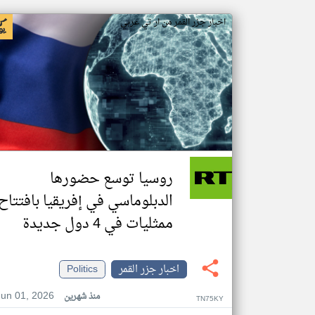
اخبار جزر القمر من ار تي عربي
روسيا توسع حضورها
الدبلوماسي في إفريقيا بافتتاح
ممثليات في 4 دول جديدة
اخبار جزر القمر
Politics
Jun 01, 2026
منذ شهرين
TN75KY