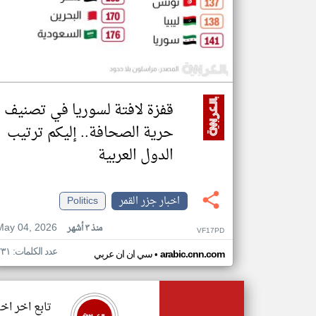
قفزة لافتة لسوريا في تصنيف
حرية الصحافة.. إليكم ترتيب
الدول العربية
اخبار جزر القمر
Politics
May 04, 2026
منذ ٣ أشهر
VF17PD
عدد الكلمات: ٢٣١
•
arabic.cnn.com
سي ان ان عربي
تابع اخر اخب