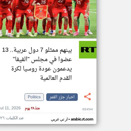
تعبر
المقالات
الموجوده
هنا عن
وجهة
نظر
بينهم ممثلو 7 دول عربية.. 13
كاتبيها.
عضوا في مجلس "الفيفا"
يدعمون عودة روسيا لكرة
القدم العالمية
اخبار جزر القمر
Politics
Jul 11, 2026
منذ ٢٨ يوم
EE45AI
عدد الكلمات: ٢٢٦
•
arabic.rt.com
ار تي عربي