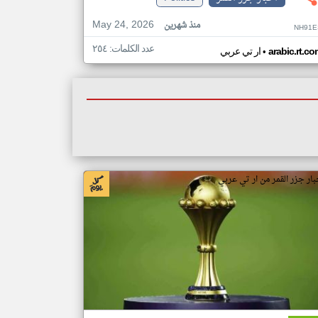
May 24, 2026
منذ شهرين
NH91E
عدد الكلمات: ٢٥٤
•
arabic.rt.c
ار تي عربي
بار جزر القمر من ار تي عربي