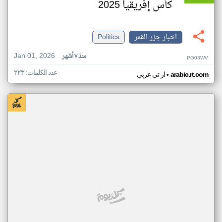
كأس إفريقيا 2025
اخبار جزر القمر
Politics
Jan 01, 2026
منذ ٧ أشهر
PG03WV
عدد الكلمات: ٢٢٣
•
arabic.rt.com
ار تي عربي