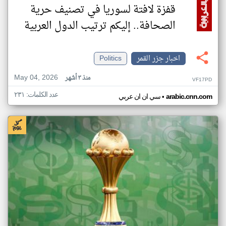
قفزة لافتة لسوريا في تصنيف حرية
الصحافة.. إليكم ترتيب الدول العربية
اخبار جزر القمر
Politics
May 04, 2026
منذ ٣ أشهر
VF17PD
عدد الكلمات: ٢٣١
•
arabic.cnn.com
سي ان ان عربي