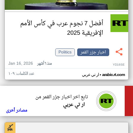
أفضل 7 نجوم عرب في كأس الأمم
الإفريقية 2025
اخبار جزر القمر
Politics
Jan 16, 2026
منذ ٦ أشهر
YD16SE
عدد الكلمات: ١٠٩
•
arabic.rt.com
ار تي عربي
تابع اخر اخبار جزر القمر من
ار تي عربي
مصادر أخرى