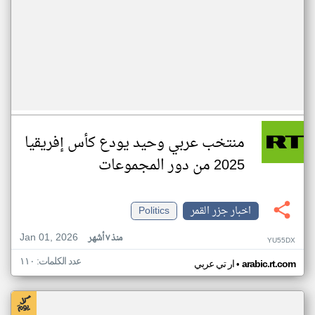
منتخب عربي وحيد يودع كأس إفريقيا
2025 من دور المجموعات
اخبار جزر القمر
Politics
Jan 01, 2026
منذ ٧ أشهر
YU55DX
عدد الكلمات: ١١٠
•
arabic.rt.com
ار تي عربي