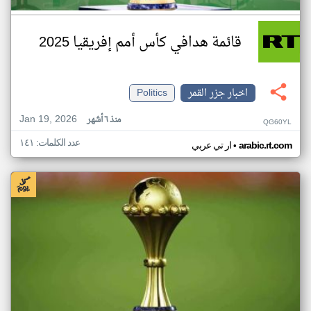
قائمة هدافي كأس أمم إفريقيا 2025
اخبار جزر القمر
Politics
Jan 19, 2026
منذ ٦ أشهر
QG60YL
عدد الكلمات: ١٤١
•
arabic.rt.com
ار تي عربي