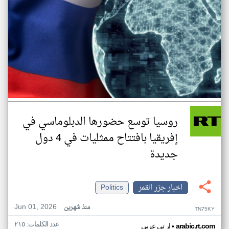
روسيا توسع حضورها الدبلوماسي في
إفريقيا بافتتاح ممثليات في 4 دول
جديدة
اخبار جزر القمر
Politics
Jun 01, 2026
منذ شهرين
TN75KY
عدد الكلمات: ٢١٥
•
arabic.rt.com
ار تي عربي