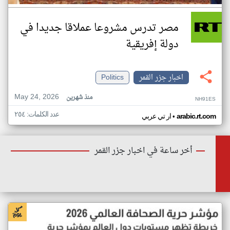
مصر تدرس مشروعا عملاقا جديدا في
دولة إفريقية
اخبار جزر القمر
Politics
May 24, 2026
منذ شهرين
NH91ES
عدد الكلمات: ٢٥٤
•
arabic.rt.com
ار تي عربي
أخر ساعة في اخبار جزر القمر