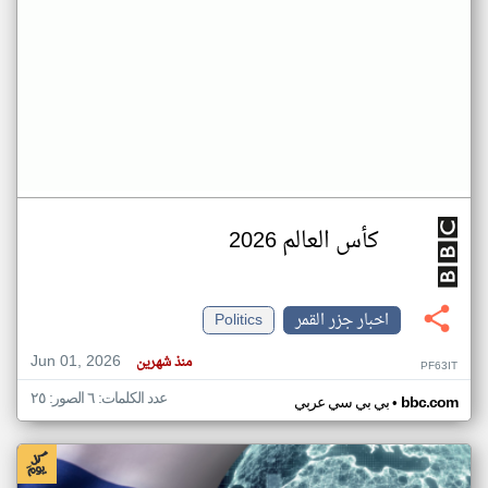
كأس العالم 2026
اخبار جزر القمر
Politics
Jun 01, 2026
منذ شهرين
PF63IT
عدد الكلمات: ٦ الصور: ٢٥
•
bbc.com
بي بي سي عربي