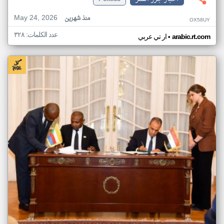
May 24, 2026
منذ شهرين
OX58UY
عدد الكلمات: ٣٢٨
•
arabic.rt.com
ار تي عربي