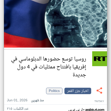
روسيا توسع حضورها الدبلوماسي في
إفريقيا بافتتاح ممثليات في 4 دول
جديدة
اخبار جزر القمر
Politics
Jun 01, 2026
منذ شهرين
TN75KY
عدد الكلمات: ٢١٥
•
arabic.rt.com
ار تي عربي