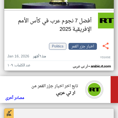
أفضل 7 نجوم عرب في كأس الأمم
الإفريقية 2025
اخبار جزر القمر
Politics
Jan 16, 2026
منذ ٦ أشهر
YD16SE
عدد الكلمات: ١٠٩
•
arabic.rt.com
ار تي عربي
تابع اخر اخبار جزر القمر من
ار تي عربي
مصادر أخرى