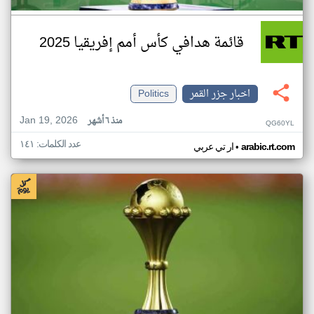
قائمة هدافي كأس أمم إفريقيا 2025
اخبار جزر القمر
Politics
Jan 19, 2026
منذ ٦ أشهر
QG60YL
عدد الكلمات: ١٤١
•
arabic.rt.com
ار تي عربي