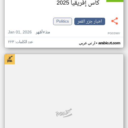
كأس إفريقيا 2025
اخبار جزر القمر
Politics
Jan 01, 2026
منذ ٧ أشهر
PG03WV
عدد الكلمات: ٢٢٣
•
arabic.rt.com
ار تي عربي