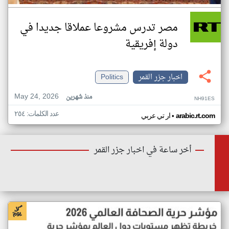
مصر تدرس مشروعا عملاقا جديدا في
دولة إفريقية
اخبار جزر القمر
Politics
May 24, 2026
منذ شهرين
NH91ES
عدد الكلمات: ٢٥٤
•
arabic.rt.com
ار تي عربي
أخر ساعة في اخبار جزر القمر