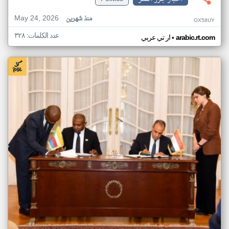
May 24, 2026
منذ شهرين
OX58UY
عدد الكلمات: ٣٢٨
•
arabic.rt.com
ار تي عربي