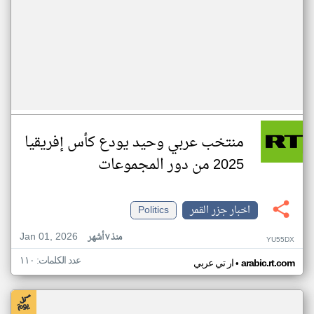
منتخب عربي وحيد يودع كأس إفريقيا
2025 من دور المجموعات
اخبار جزر القمر
Politics
Jan 01, 2026
منذ ٧ أشهر
YU55DX
عدد الكلمات: ١١٠
•
arabic.rt.com
ار تي عربي