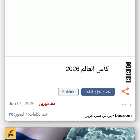
كأس العالم 2026
اخبار جزر القمر
Politics
Jun 01, 2026
منذ شهرين
PF63IT
عدد الكلمات: ٦ الصور: ٢٥
•
bbc.com
بي بي سي عربي