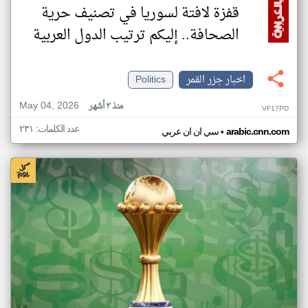
قفزة لافتة لسوريا في تصنيف حرية
الصحافة.. إليكم ترتيب الدول العربية
اخبار جزر القمر
Politics
May 04, 2026
منذ ٣ أشهر
VF17PD
عدد الكلمات: ٢٣١
•
arabic.cnn.com
سي ان ان عربي