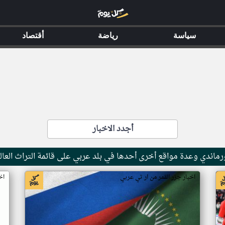
سياسة
رياضة
أقتصاد
أجدد الاخبار
ماندي وعدة مواقع أخرى أحدها في بلد عربي على قائمة التراث العال
اخبار جزر القمر من ار تي عربي
اخ