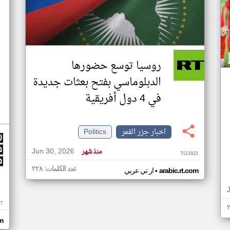
روسيا توسع حضورها
الدبلوماسي بفتح بعثات جديدة
في 4 دول أفريقية
اخبار جزر القمر
Politics
Jun 30, 2026
منذ شهر
TG39ZI
عدد الكلمات: ٢٢٨
•
arabic.rt.com
ار تي عربي
IT
m