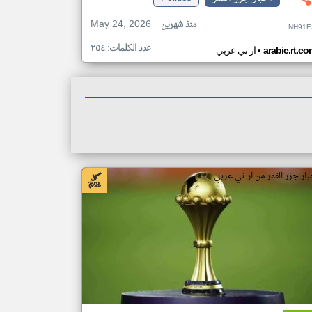
May 24, 2026
منذ شهرين
NH91E
عدد الكلمات: ٢٥٤
•
arabic.rt.c
ار تي عربي
بار جزر القمر من ار تي عربي