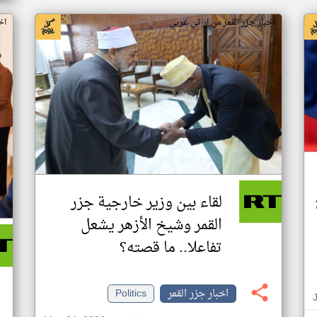
اخبار جزر القمر من ار تي عربي
اخ
لقاء بين وزير خارجية جزر
القمر وشيخ الأزهر يشعل
تفاعلا.. ما قصته؟
اخبار جزر القمر
Politics