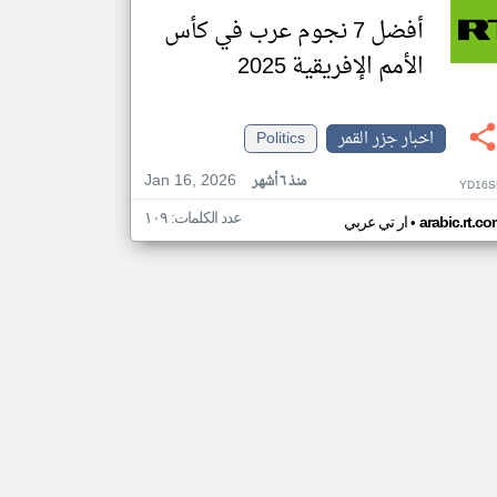
أفضل 7 نجوم عرب في كأس
الأمم الإفريقية 2025
اخبار جزر القمر
Politics
Jan 16, 2026
منذ ٦ أشهر
YD16S
عدد الكلمات: ١٠٩
•
arabic.rt.c
ار تي عربي