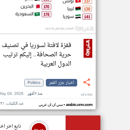
قفزة لافتة لسوريا في تصنيف
حرية الصحافة.. إليكم ترتيب
الدول العربية
اخبار جزر القمر
Politics
May 04, 2026
منذ ٣ أشهر
VF17PD
عدد الكلمات: ٢٣١
•
arabic.cnn.com
سي ان ان عربي
تابع اخر اخب