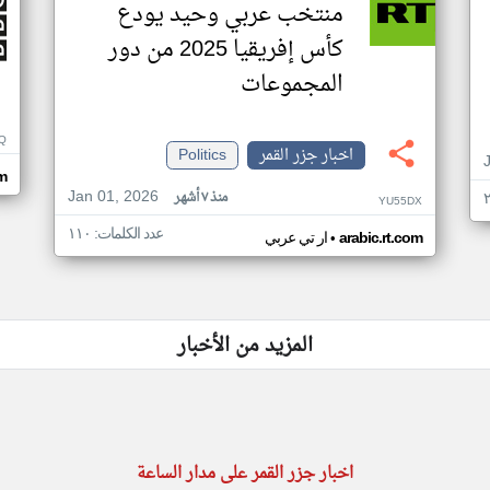
منتخب عربي وحيد يودع
كأس إفريقيا 2025 من دور
المجموعات
Q
اخبار جزر القمر
Politics
m
Jan 01, 2026
منذ ٧ أشهر
YU55DX
عدد الكلمات: ١١٠
•
arabic.rt.com
ار تي عربي
المزيد من الأخبار
اخبار جزر القمر على مدار الساعة