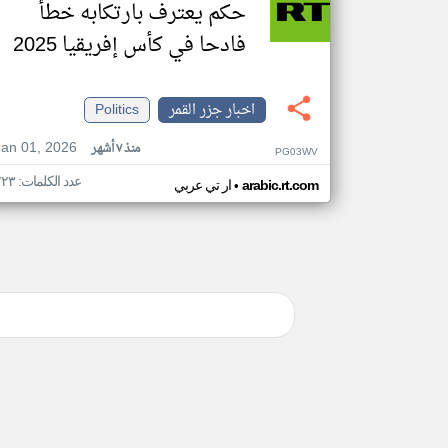
حكم يعترف بارتكابه خطأ
فادحا في كأس إفريقيا 2025
اخبار جزر القمر
Politics
Jan 01, 2026
منذ ٧ أشهر
PG03WV
عدد الكلمات: ٢٢٣
•
arabic.rt.com
ار تي عربي