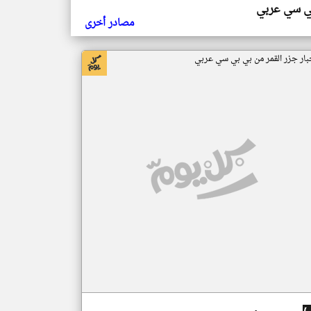
ي سي عربي
مصادر أخرى
بار جزر القمر من بي بي سي عربي