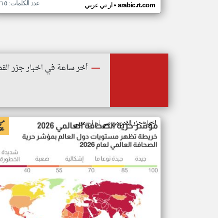
عدد الكلمات: ٢١٥
•
arabic.rt.com
ار تي عربي
أخر ساعة في اخبار جزر القم
اخبار جزر القمر من سي ان ان عربي