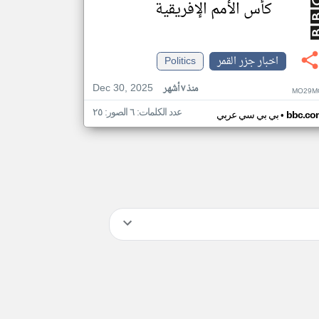
كأس الأمم الإفريقية
اخبار جزر القمر
Politics
Dec 30, 2025
منذ ٧ أشهر
MO29M
عدد الكلمات: ٦ الصور: ٢٥
•
bbc.co
بي بي سي عربي