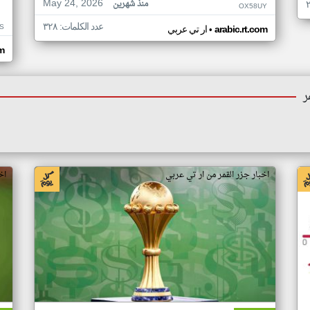
May 24, 2026
منذ شهرين
OX58UY
عدد الكلمات: ٣٢٨
S
•
arabic.rt.com
ار تي عربي
om
ر
اخبار جزر القمر من ار تي عربي
اخ