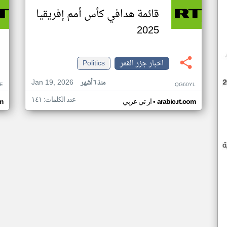
قائمة هدافي كأس أمم إفريقيا
2025
اخبار جزر القمر
Politics
Jan 19, 2026
منذ ٦ أشهر
E
QG60YL
عدد الكلمات: ١٤١
•
arabic.rt.com
ار تي عربي
om