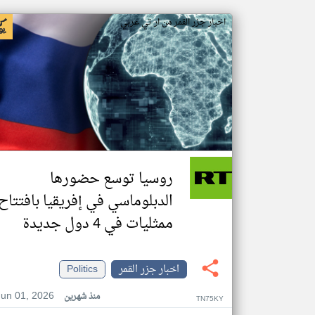
اخبار جزر القمر من ار تي عربي
روسيا توسع حضورها
الدبلوماسي في إفريقيا بافتتاح
ممثليات في 4 دول جديدة
اخبار جزر القمر
Politics
Jun 01, 2026
منذ شهرين
TN75KY