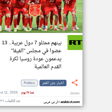
تعبر
المقالات
الموجوده
هنا عن
وجهة
نظر
بينهم ممثلو 7 دول عربية.. 13
كاتبيها.
عضوا في مجلس "الفيفا"
يدعمون عودة روسيا لكرة
القدم العالمية
اخبار جزر القمر
Politics
Jul 11, 2026
منذ ٢٧ يوم
EE45AI
عدد الكلمات: ٢٢٦
•
arabic.rt.com
ار تي عربي