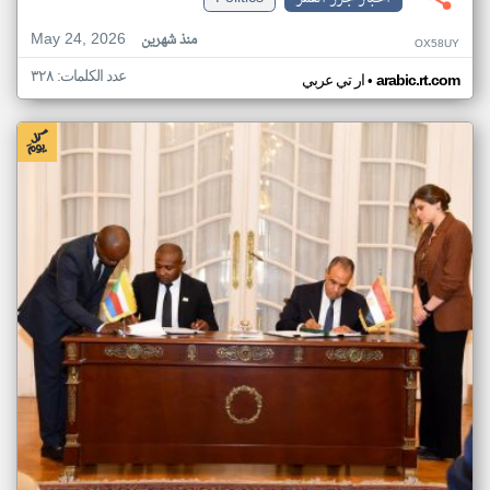
May 24, 2026
منذ شهرين
OX58UY
عدد الكلمات: ٣٢٨
•
arabic.rt.com
ار تي عربي