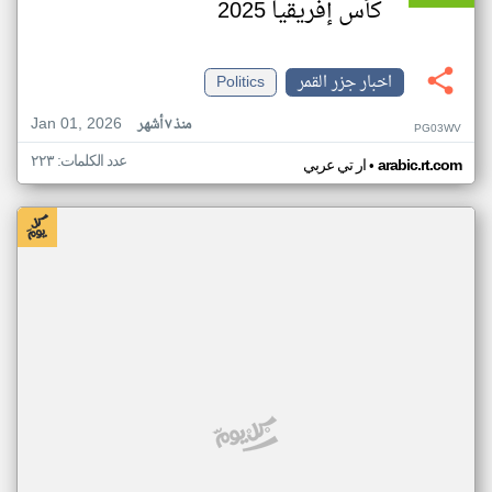
كأس إفريقيا 2025
اخبار جزر القمر
Politics
Jan 01, 2026
منذ ٧ أشهر
PG03WV
عدد الكلمات: ٢٢٣
•
arabic.rt.com
ار تي عربي