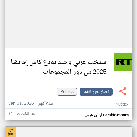
منتخب عربي وحيد يودع كأس إفريقيا
2025 من دور المجموعات
اخبار جزر القمر
Politics
Jan 01, 2026
منذ ٧ أشهر
YU55DX
عدد الكلمات: ١١٠
•
arabic.rt.com
ار تي عربي