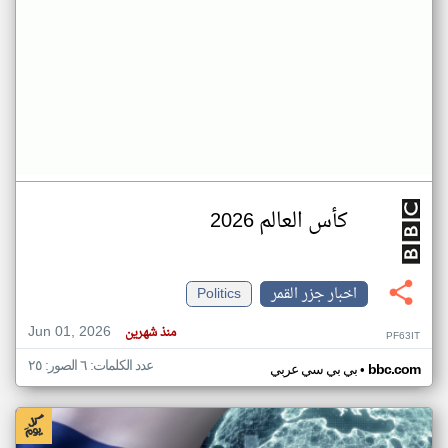
كأس العالم 2026
اخبار جزر القمر
Politics
Jun 01, 2026
منذ شهرين
PF63IT
عدد الكلمات: ٦ الصور: ٢٥
•
bbc.com
بي بي سي عربي