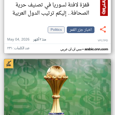
قفزة لافتة لسوريا في تصنيف حرية
الصحافة.. إليكم ترتيب الدول العربية
اخبار جزر القمر
Politics
May 04, 2026
منذ ٣ أشهر
VF17PD
عدد الكلمات: ٢٣١
•
arabic.cnn.com
سي ان ان عربي