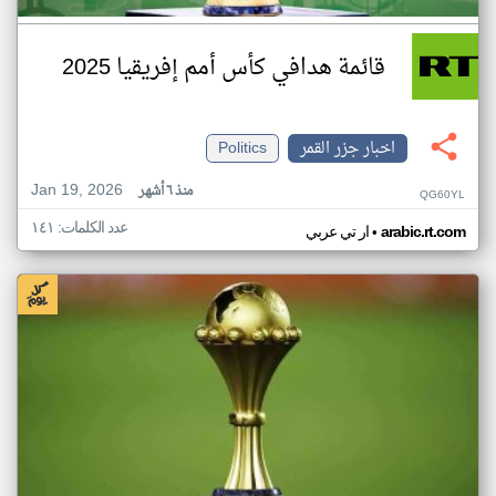
قائمة هدافي كأس أمم إفريقيا 2025
اخبار جزر القمر
Politics
Jan 19, 2026
منذ ٦ أشهر
QG60YL
عدد الكلمات: ١٤١
•
arabic.rt.com
ار تي عربي