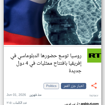
روسيا توسع حضورها الدبلوماسي في
إفريقيا بافتتاح ممثليات في 4 دول
جديدة
اخبار جزر القمر
Politics
Jun 01, 2026
منذ شهرين
TN75KY
عدد الكلمات: ٢١٥
•
arabic.rt.com
ار تي عربي