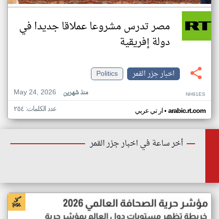
مصر تدرس مشروعا عملاقا جديدا في
دولة إفريقية
اخبار جزر القمر
Politics
May 24, 2026
منذ شهرين
NH91ES
عدد الكلمات: ٢٥٤
•
arabic.rt.com
ار تي عربي
أخر ساعة في اخبار جزر القمر