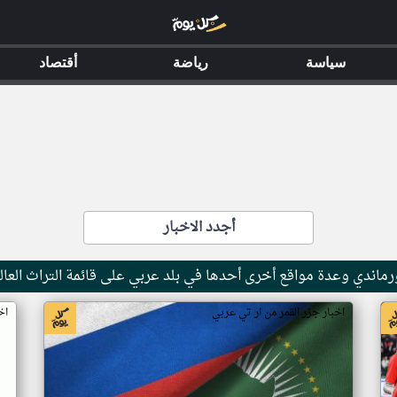
سياسة
رياضة
أقتصاد
أجدد الاخبار
ماندي وعدة مواقع أخرى أحدها في بلد عربي على قائمة التراث العال
اخبار جزر القمر من ار تي عربي
اخ