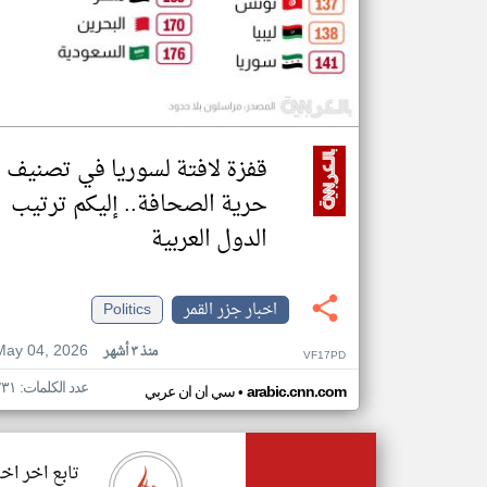
قفزة لافتة لسوريا في تصنيف
حرية الصحافة.. إليكم ترتيب
الدول العربية
اخبار جزر القمر
Politics
May 04, 2026
منذ ٣ أشهر
VF17PD
عدد الكلمات: ٢٣١
•
arabic.cnn.com
سي ان ان عربي
تابع اخر اخب