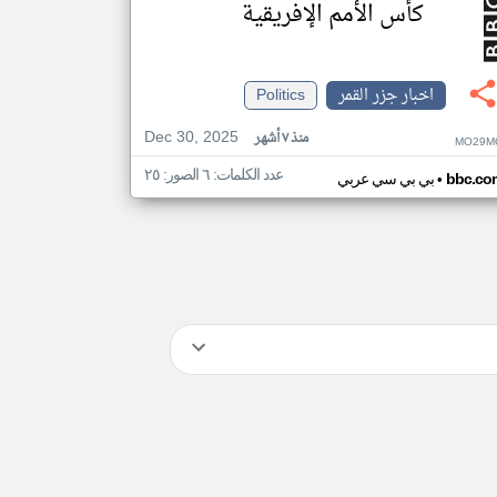
كأس الأمم الإفريقية
اخبار جزر القمر
Politics
Dec 30, 2025
منذ ٧ أشهر
MO29M
عدد الكلمات: ٦ الصور: ٢٥
•
bbc.co
بي بي سي عربي