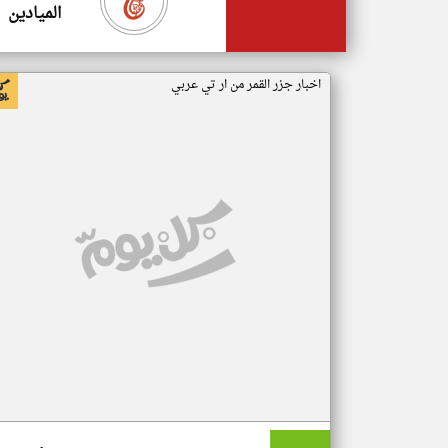
الميادين
اخبار جزر القمر من ار تي عربي