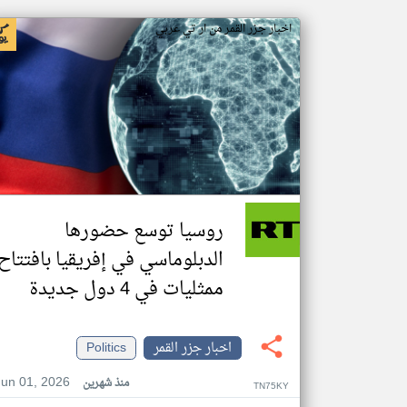
اخبار جزر القمر من ار تي عربي
روسيا توسع حضورها
الدبلوماسي في إفريقيا بافتتاح
ممثليات في 4 دول جديدة
اخبار جزر القمر
Politics
Jun 01, 2026
منذ شهرين
TN75KY