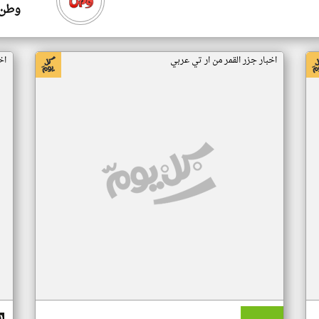
وطن 
اخبار جزر القمر من ار تي عربي
اخ