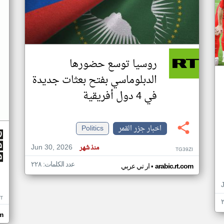
روسيا توسع حضورها
الدبلوماسي بفتح بعثات جديدة
في 4 دول أفريقية
اخبار جزر القمر
Politics
Jun 30, 2026
منذ شهر
TG39ZI
عدد الكلمات: ٢٢٨
•
arabic.rt.com
ار تي عربي
IT
m