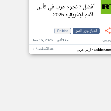
أفضل 7 نجوم عرب في كأس
الأمم الإفريقية 2025
اخبار جزر القمر
Politics
Jan 16, 2026
منذ ٦ أشهر
YD16S
عدد الكلمات: ١٠٩
•
arabic.rt.c
ار تي عربي