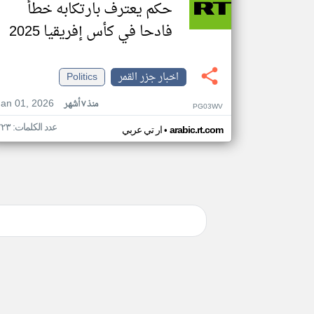
حكم يعترف بارتكابه خطأ
فادحا في كأس إفريقيا 2025
اخبار جزر القمر
Politics
Jan 01, 2026
منذ ٧ أشهر
PG03WV
عدد الكلمات: ٢٢٣
•
arabic.rt.com
ار تي عربي