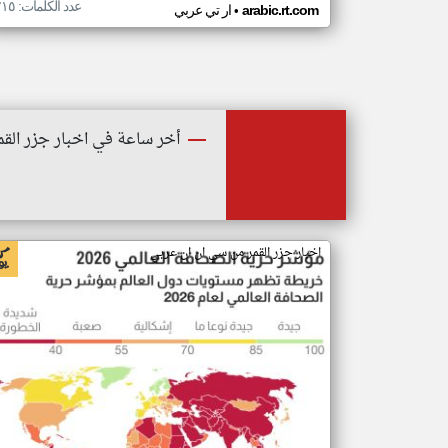
عدد الكلمات: ٢١٥
•
arabic.rt.com
ار تي عربي
أخر ساعة في اخبار جزر القم
اخبار جزر القمر من سي ان ان عربي