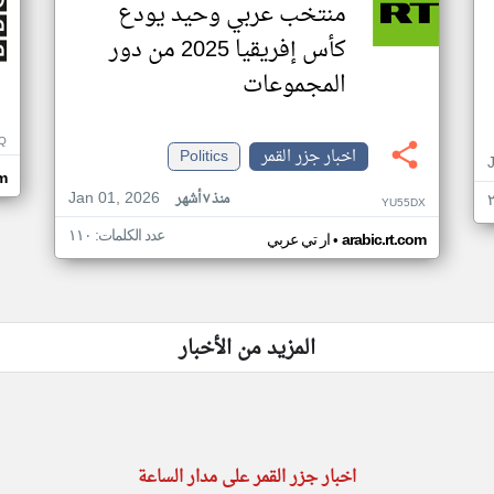
منتخب عربي وحيد يودع
كأس إفريقيا 2025 من دور
المجموعات
Q
اخبار جزر القمر
Politics
m
Jan 01, 2026
منذ ٧ أشهر
YU55DX
عدد الكلمات: ١١٠
•
arabic.rt.com
ار تي عربي
المزيد من الأخبار
اخبار جزر القمر على مدار الساعة