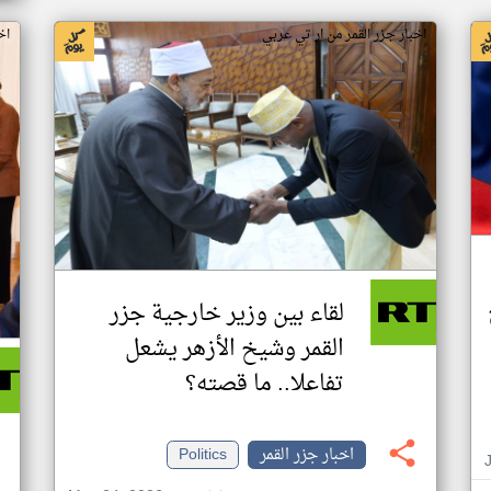
اخبار جزر القمر من ار تي عربي
اخ
لقاء بين وزير خارجية جزر
القمر وشيخ الأزهر يشعل
تفاعلا.. ما قصته؟
اخبار جزر القمر
Politics