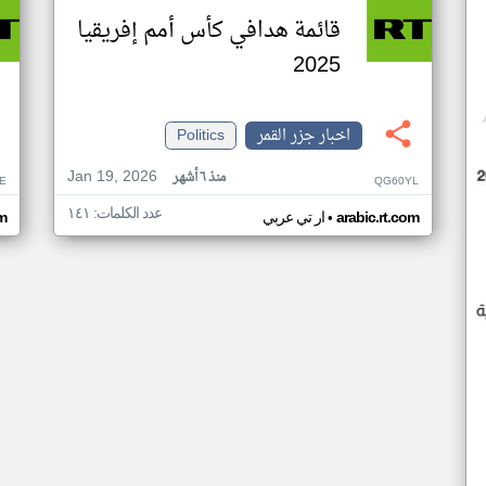
قائمة هدافي كأس أمم إفريقيا
2025
اخبار جزر القمر
Politics
Jan 19, 2026
منذ ٦ أشهر
E
QG60YL
عدد الكلمات: ١٤١
•
arabic.rt.com
ار تي عربي
om