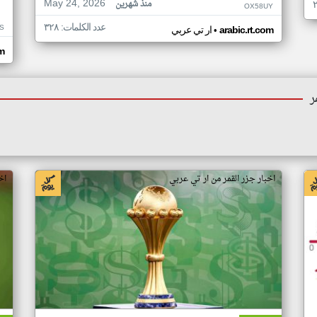
May 24, 2026
منذ شهرين
OX58UY
عدد الكلمات: ٣٢٨
S
•
arabic.rt.com
ار تي عربي
om
ر
اخبار جزر القمر من ار تي عربي
اخ