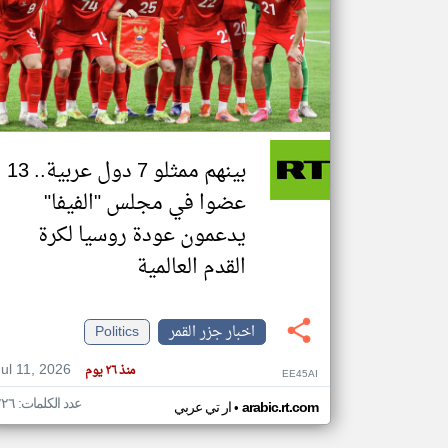
تعبر
المقالات
الموجوده
هنا عن
وجهة
نظر
بينهم ممثلو 7 دول عربية.. 13
كاتبيها.
عضوا في مجلس "الفيفا"
يدعمون عودة روسيا لكرة
القدم العالمية
اخبار جزر القمر
Politics
Jul 11, 2026
منذ ٢٦ يوم
EE45AI
عدد الكلمات: ٢٢٦
•
arabic.rt.com
ار تي عربي