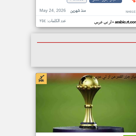
May 24, 2026
منذ شهرين
NH91E
عدد الكلمات: ٢٥٤
•
arabic.rt.c
ار تي عربي
بار جزر القمر من ار تي عربي