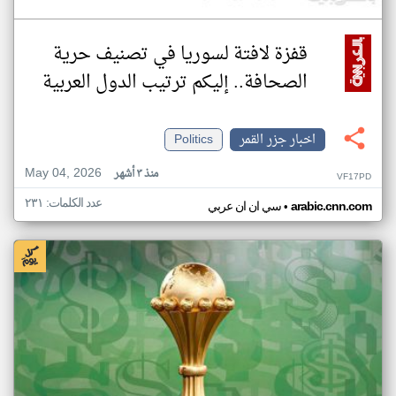
قفزة لافتة لسوريا في تصنيف حرية
الصحافة.. إليكم ترتيب الدول العربية
اخبار جزر القمر
Politics
May 04, 2026
منذ ٣ أشهر
VF17PD
عدد الكلمات: ٢٣١
•
arabic.cnn.com
سي ان ان عربي