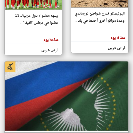
اليونيسكو تدرج شواطئ نورماندي
بينهم ممثلو 7 دول عربية.. 13
klyoum.com
وعدة مواقع أخرى أحدها في بلد ...
تغيير الدولة
عضوا في مجلس "الفيفا" ...
تعبر
مصادر الأخبار من جزر القمر
المقالات
الموجوده
اخبار جزر القمر على مدار الساعة
منذ ١٤ يوم
هنا عن
منذ ٢٨ يوم
وجهة
نظر
أهم اخبار جزر القمر العاجلة والمباشرة
ار تي عربي
كاتبيها.
ار تي عربي