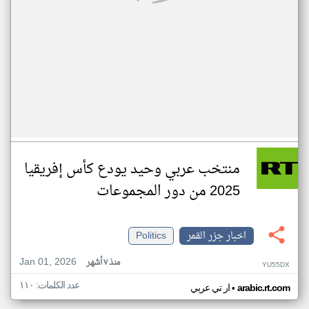
منتخب عربي وحيد يودع كأس إفريقيا
2025 من دور المجموعات
اخبار جزر القمر
Politics
Jan 01, 2026
منذ ٧ أشهر
YU55DX
عدد الكلمات: ١١٠
•
arabic.rt.com
ار تي عربي