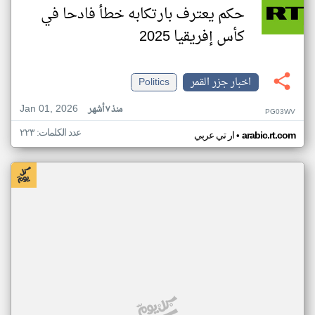
حكم يعترف بارتكابه خطأ فادحا في
كأس إفريقيا 2025
اخبار جزر القمر
Politics
Jan 01, 2026
منذ ٧ أشهر
PG03WV
عدد الكلمات: ٢٢٣
•
arabic.rt.com
ار تي عربي