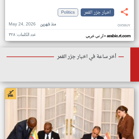
اخبار جزر القمر
Politics
May 24, 2026
منذ شهرين
OX58UY
عدد الكلمات: ٣٢٨
•
arabic.rt.com
ار تي عربي
أخر ساعة في اخبار جزر القمر