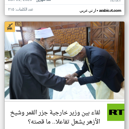
منذ شهرين
TN75KY
عدد الكلمات: ٢١٥
•
arabic.rt.com
ار تي عربي
لقاء بين وزير خارجية جزر القمر وشيخ
الأزهر يشعل تفاعلا.. ما قصته؟