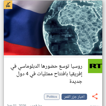
روسيا توسع حضورها الدبلوماسي في
إفريقيا بافتتاح ممثليات في 4 دول
جديدة
اخبار جزر القمر
Politics
Jun 01, 2026