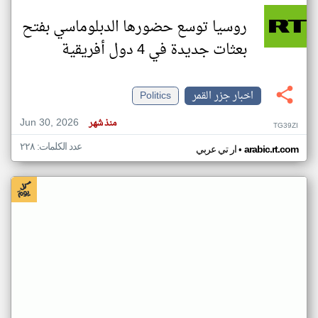
روسيا توسع حضورها الدبلوماسي بفتح
بعثات جديدة في 4 دول أفريقية
اخبار جزر القمر
Politics
Jun 30, 2026
منذ شهر
TG39ZI
عدد الكلمات: ٢٢٨
•
arabic.rt.com
ار تي عربي