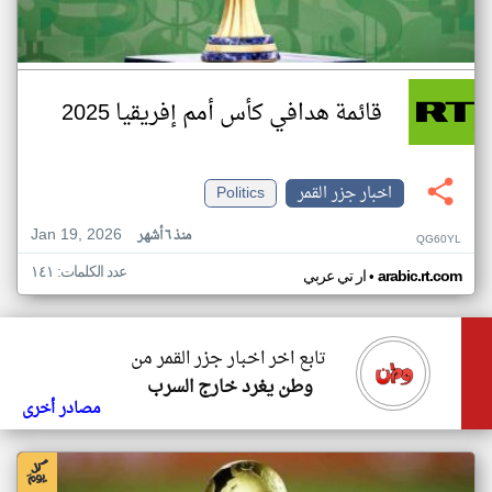
قائمة هدافي كأس أمم إفريقيا 2025
اخبار جزر القمر
Politics
Jan 19, 2026
منذ ٦ أشهر
QG60YL
عدد الكلمات: ١٤١
•
arabic.rt.com
ار تي عربي
تابع اخر اخبار جزر القمر من
وطن يغرد خارج السرب
مصادر أخرى