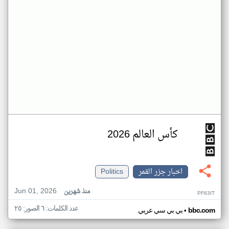
كأس العالم 2026
اخبار جزر القمر
Politics
Jun 01, 2026
منذ شهرين
PF63IT
عدد الكلمات: ٦ الصور: ٢٥
•
bbc.com
بي بي سي عربي