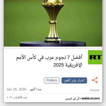
أفضل 7 نجوم عرب في كأس الأمم
الإفريقية 2025
اخبار جزر القمر
Politics
Jan 16, 2026
منذ ٦ أشهر
YD16SE
عدد الكلمات: ١٠٩
•
arabic.rt.com
ار تي عربي