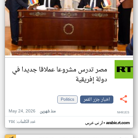
مصر تدرس مشروعا عملاقا جديدا في
دولة إفريقية
اخبار جزر القمر
Politics
May 24, 2026
منذ شهرين
NH91ES
عدد الكلمات: ٢٥٤
•
arabic.rt.com
ار تي عربي