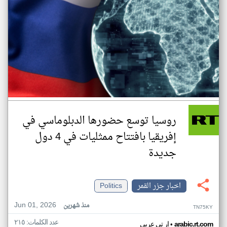
روسيا توسع حضورها الدبلوماسي في
إفريقيا بافتتاح ممثليات في 4 دول
جديدة
اخبار جزر القمر
Politics
Jun 01, 2026
منذ شهرين
TN75KY
عدد الكلمات: ٢١٥
•
arabic.rt.com
ار تي عربي