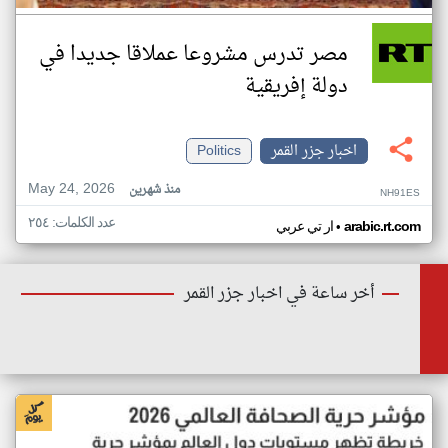
مصر تدرس مشروعا عملاقا جديدا في
دولة إفريقية
اخبار جزر القمر
Politics
May 24, 2026
منذ شهرين
NH91ES
عدد الكلمات: ٢٥٤
•
arabic.rt.com
ار تي عربي
أخر ساعة في اخبار جزر القمر