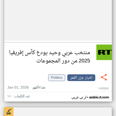
منتخب عربي وحيد يودع كأس إفريقيا
2025 من دور المجموعات
اخبار جزر القمر
Politics
Jan 01, 2026
منذ ٧ أشهر
YU55DX
عدد الكلمات: ١١٠
•
arabic.rt.com
ار تي عربي