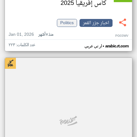
كأس إفريقيا 2025
اخبار جزر القمر
Politics
Jan 01, 2026
منذ ٧ أشهر
PG03WV
عدد الكلمات: ٢٢٣
•
arabic.rt.com
ار تي عربي