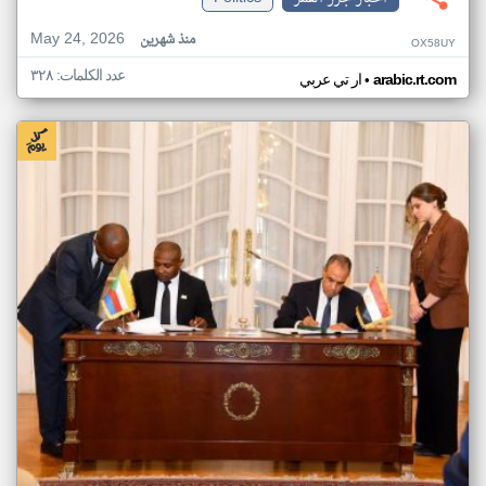
May 24, 2026
منذ شهرين
OX58UY
عدد الكلمات: ٣٢٨
•
arabic.rt.com
ار تي عربي