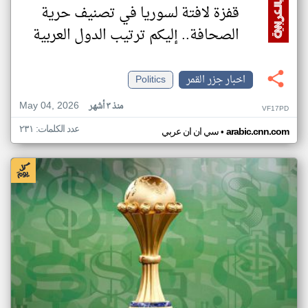
قفزة لافتة لسوريا في تصنيف حرية
الصحافة.. إليكم ترتيب الدول العربية
اخبار جزر القمر
Politics
May 04, 2026
منذ ٣ أشهر
VF17PD
عدد الكلمات: ٢٣١
•
arabic.cnn.com
سي ان ان عربي