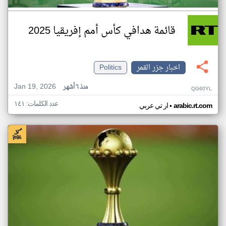
قائمة هدافي كأس أمم إفريقيا 2025
اخبار جزر القمر
Politics
Jan 19, 2026
منذ ٦ أشهر
QG60YL
عدد الكلمات: ١٤١
•
arabic.rt.com
ار تي عربي