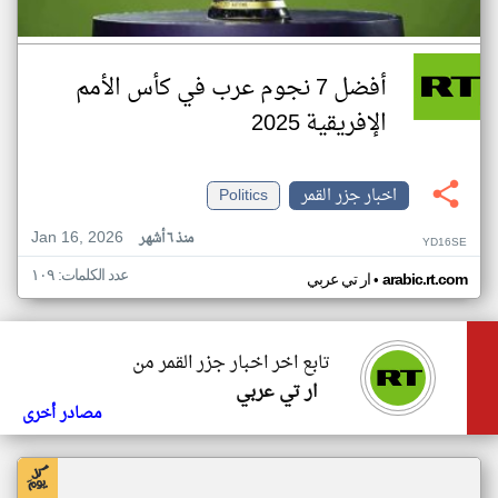
أفضل 7 نجوم عرب في كأس الأمم
الإفريقية 2025
اخبار جزر القمر
Politics
Jan 16, 2026
منذ ٦ أشهر
YD16SE
عدد الكلمات: ١٠٩
•
arabic.rt.com
ار تي عربي
تابع اخر اخبار جزر القمر من
ار تي عربي
مصادر أخرى