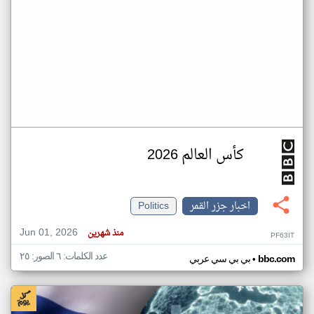
كأس العالم 2026
اخبار جزر القمر
Politics
Jun 01, 2026
منذ شهرين
PF63IT
عدد الكلمات: ٦ الصور: ٢٥
•
bbc.com
بي بي سي عربي