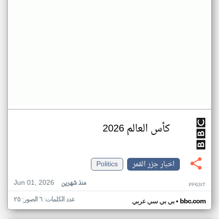
كأس العالم 2026
اخبار جزر القمر
Politics
Jun 01, 2026
منذ شهرين
PF63IT
عدد الكلمات: ٦ الصور: ٢٥
•
bbc.com
بي بي سي عربي