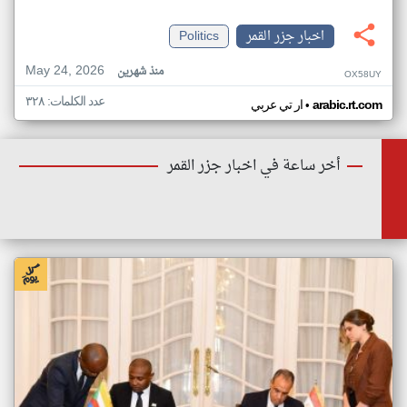
اخبار جزر القمر
Politics
May 24, 2026
منذ شهرين
OX58UY
عدد الكلمات: ٣٢٨
•
arabic.rt.com
ار تي عربي
أخر ساعة في اخبار جزر القمر