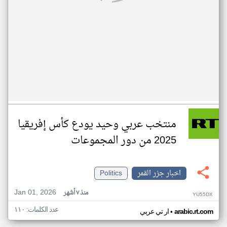
منتخب عربي وحيد يودع كأس إفريقيا
2025 من دور المجموعات
اخبار جزر القمر
Politics
Jan 01, 2026
منذ ٧ أشهر
YU55DX
عدد الكلمات: ١١٠
•
arabic.rt.com
ار تي عربي