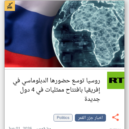
روسيا توسع حضورها الدبلوماسي في
إفريقيا بافتتاح ممثليات في 4 دول
جديدة
اخبار جزر القمر
Politics
Jun 01, 2026