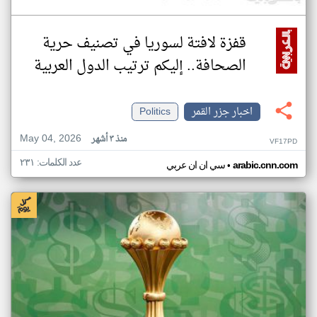
قفزة لافتة لسوريا في تصنيف حرية
الصحافة.. إليكم ترتيب الدول العربية
اخبار جزر القمر
Politics
May 04, 2026
منذ ٣ أشهر
VF17PD
عدد الكلمات: ٢٣١
•
arabic.cnn.com
سي ان ان عربي