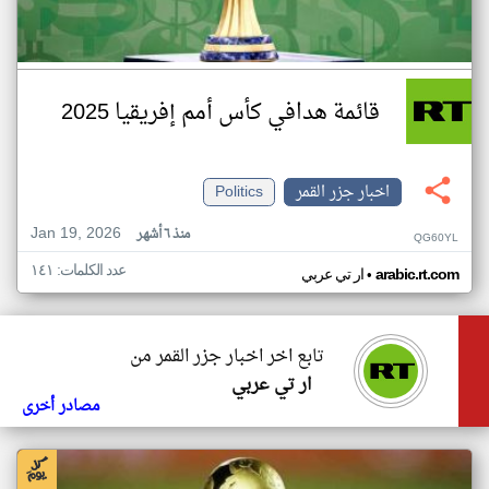
قائمة هدافي كأس أمم إفريقيا 2025
اخبار جزر القمر
Politics
Jan 19, 2026
منذ ٦ أشهر
QG60YL
عدد الكلمات: ١٤١
•
arabic.rt.com
ار تي عربي
تابع اخر اخبار جزر القمر من
ار تي عربي
مصادر أخرى