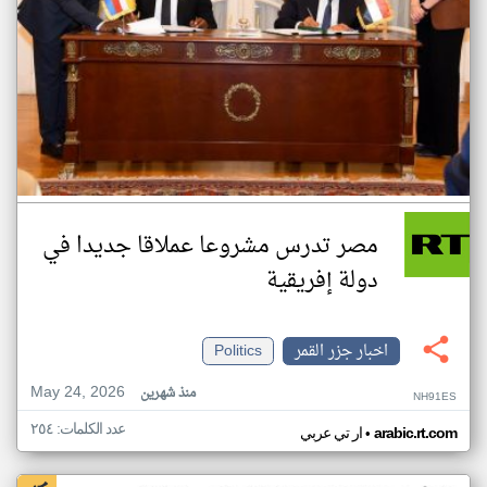
مصر تدرس مشروعا عملاقا جديدا في
دولة إفريقية
اخبار جزر القمر
Politics
May 24, 2026
منذ شهرين
NH91ES
عدد الكلمات: ٢٥٤
•
arabic.rt.com
ار تي عربي