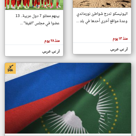
اليونيسكو تدرج شواطئ نورماندي
بينهم ممثلو 7 دول عربية.. 13
klyoum.com
وعدة مواقع أخرى أحدها في بلد ...
تغيير الدولة
عضوا في مجلس "الفيفا" ...
تعبر
مصادر الأخبار من جزر القمر
المقالات
الموجوده
اخبار جزر القمر على مدار الساعة
منذ ١٣ يوم
هنا عن
منذ ٢٨ يوم
وجهة
نظر
أهم اخبار جزر القمر العاجلة والمباشرة
ار تي عربي
كاتبيها.
ار تي عربي