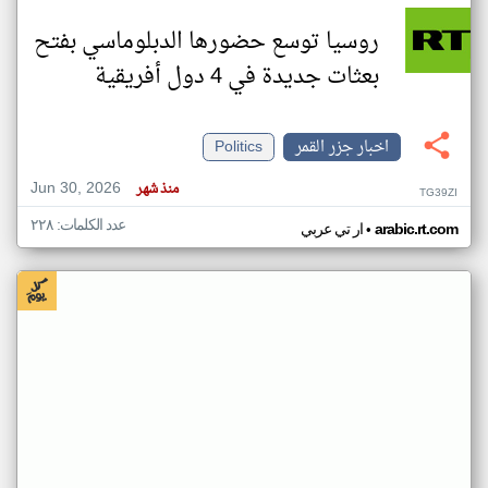
روسيا توسع حضورها الدبلوماسي بفتح
بعثات جديدة في 4 دول أفريقية
اخبار جزر القمر
Politics
Jun 30, 2026
منذ شهر
TG39ZI
عدد الكلمات: ٢٢٨
•
arabic.rt.com
ار تي عربي