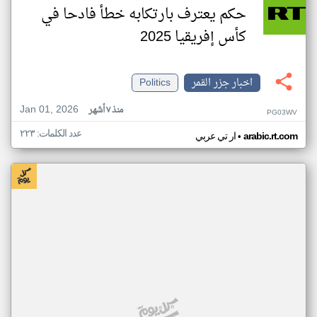
حكم يعترف بارتكابه خطأ فادحا في
كأس إفريقيا 2025
اخبار جزر القمر
Politics
Jan 01, 2026
منذ ٧ أشهر
PG03WV
عدد الكلمات: ٢٢٣
•
arabic.rt.com
ار تي عربي