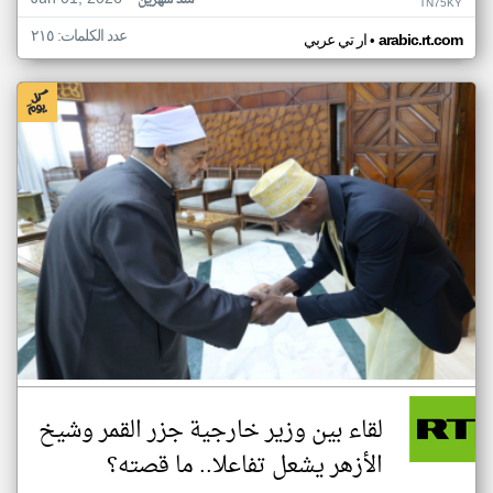
منذ شهرين
TN75KY
عدد الكلمات: ٢١٥
•
arabic.rt.com
ار تي عربي
لقاء بين وزير خارجية جزر القمر وشيخ
الأزهر يشعل تفاعلا.. ما قصته؟