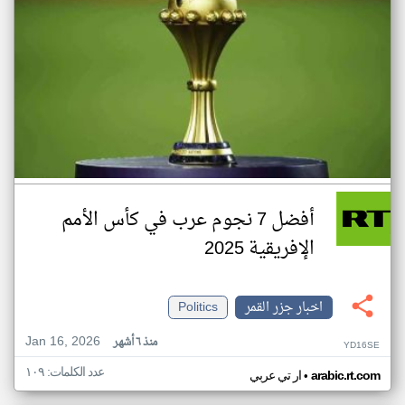
أفضل 7 نجوم عرب في كأس الأمم
الإفريقية 2025
اخبار جزر القمر
Politics
Jan 16, 2026
منذ ٦ أشهر
YD16SE
عدد الكلمات: ١٠٩
•
arabic.rt.com
ار تي عربي