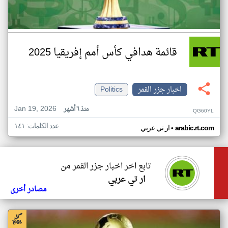
قائمة هدافي كأس أمم إفريقيا 2025
اخبار جزر القمر
Politics
Jan 19, 2026
منذ ٦ أشهر
QG60YL
عدد الكلمات: ١٤١
•
arabic.rt.com
ار تي عربي
تابع اخر اخبار جزر القمر من
ار تي عربي
مصادر أخرى