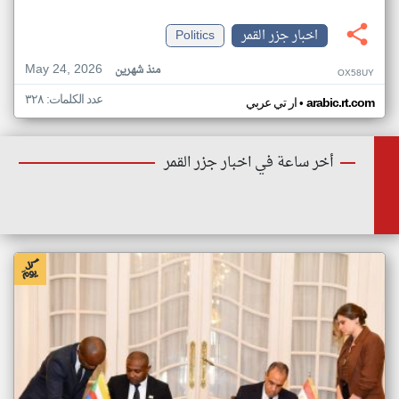
اخبار جزر القمر
Politics
May 24, 2026
منذ شهرين
OX58UY
عدد الكلمات: ٣٢٨
•
arabic.rt.com
ار تي عربي
أخر ساعة في اخبار جزر القمر