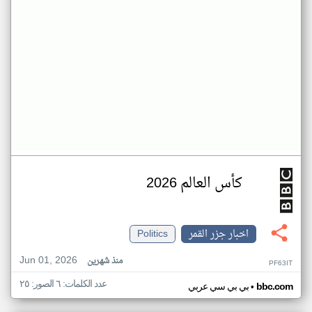
كأس العالم 2026
اخبار جزر القمر
Politics
Jun 01, 2026
منذ شهرين
PF63IT
عدد الكلمات: ٦ الصور: ٢٥
•
bbc.com
بي بي سي عربي