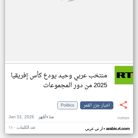
منتخب عربي وحيد يودع كأس إفريقيا
2025 من دور المجموعات
اخبار جزر القمر
Politics
Jan 01, 2026
منذ ٧ أشهر
YU55DX
عدد الكلمات: ١١٠
•
arabic.rt.com
ار تي عربي