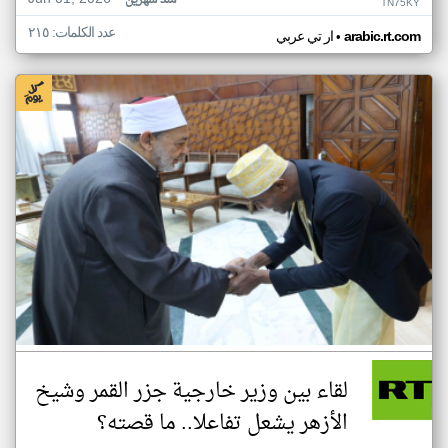
منذ شهرين
TN75KY
عدد الكلمات: ٢١٥
•
arabic.rt.com
ار تي عربي
لقاء بين وزير خارجية جزر القمر وشيخ
الأزهر يشعل تفاعلا.. ما قصته؟