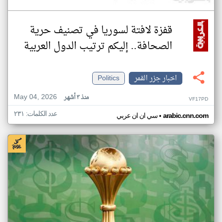
قفزة لافتة لسوريا في تصنيف حرية
الصحافة.. إليكم ترتيب الدول العربية
اخبار جزر القمر
Politics
May 04, 2026
منذ ٣ أشهر
VF17PD
عدد الكلمات: ٢٣١
•
arabic.cnn.com
سي ان ان عربي