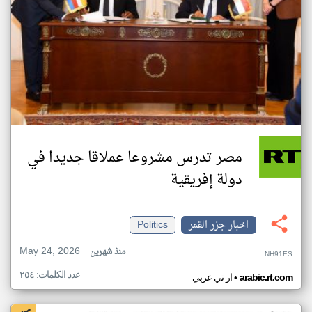
مصر تدرس مشروعا عملاقا جديدا في
دولة إفريقية
اخبار جزر القمر
Politics
May 24, 2026
منذ شهرين
NH91ES
عدد الكلمات: ٢٥٤
•
arabic.rt.com
ار تي عربي