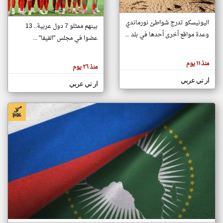
اليونيسكو تدرج شواطئ نورماندي
بينهم ممثلو 7 دول عربية.. 13
klyoum.com
وعدة مواقع أخرى أحدها في بلد ...
تغيير الدولة
عضوا في مجلس "الفيفا" ...
تعبر
مصادر الأخبار من جزر القمر
المقالات
الموجوده
اخبار جزر القمر على مدار الساعة
منذ ١١ يوم
هنا عن
منذ ٢٦ يوم
وجهة
نظر
أهم اخبار جزر القمر العاجلة والمباشرة
ار تي عربي
كاتبيها.
ار تي عربي