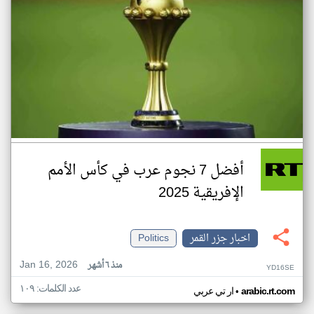
أفضل 7 نجوم عرب في كأس الأمم
الإفريقية 2025
اخبار جزر القمر
Politics
Jan 16, 2026
منذ ٦ أشهر
YD16SE
عدد الكلمات: ١٠٩
•
arabic.rt.com
ار تي عربي