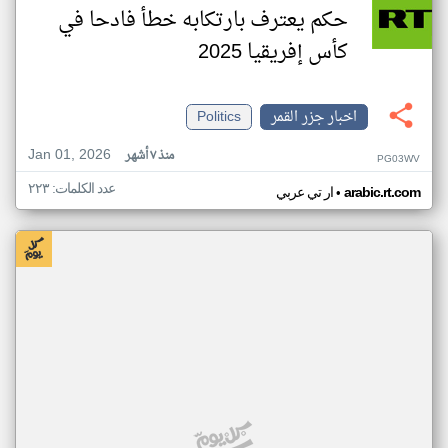
حكم يعترف بارتكابه خطأ فادحا في
كأس إفريقيا 2025
اخبار جزر القمر
Politics
Jan 01, 2026
منذ ٧ أشهر
PG03WV
عدد الكلمات: ٢٢٣
•
arabic.rt.com
ار تي عربي