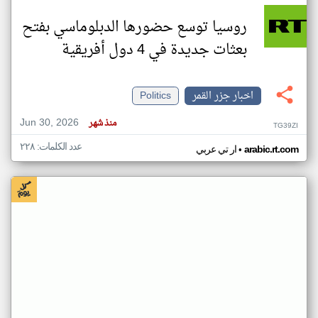
روسيا توسع حضورها الدبلوماسي بفتح
بعثات جديدة في 4 دول أفريقية
اخبار جزر القمر
Politics
Jun 30, 2026
منذ شهر
TG39ZI
عدد الكلمات: ٢٢٨
•
arabic.rt.com
ار تي عربي