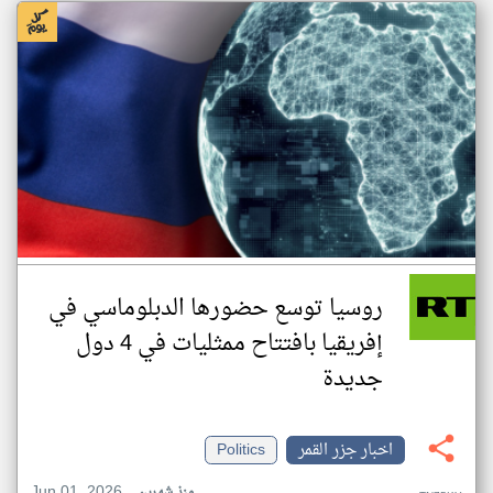
روسيا توسع حضورها الدبلوماسي في
إفريقيا بافتتاح ممثليات في 4 دول
جديدة
اخبار جزر القمر
Politics
Jun 01, 2026