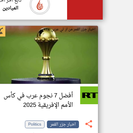
تابع اخر اخب
الميادين
اخبار جزر القمر من ار تي عربي
أفضل 7 نجوم عرب في كأس
الأمم الإفريقية 2025
اخبار جزر القمر
Politics