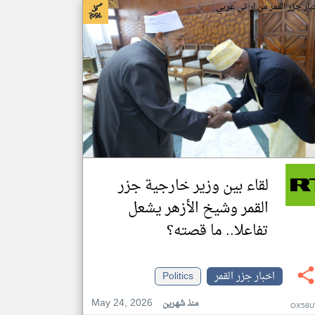
بار جزر القمر من ار تي عربي
لقاء بين وزير خارجية جزر
القمر وشيخ الأزهر يشعل
تفاعلا.. ما قصته؟
اخبار جزر القمر
Politics
May 24, 2026
منذ شهرين
OX58U