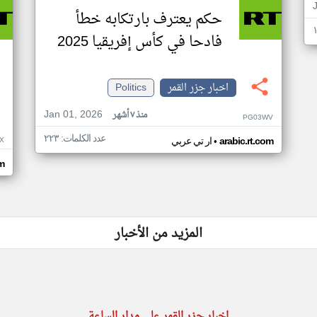
حكم يعترف بارتكابه خطأ
فادحا في كأس إفريقيا 2025
اخبار جزر القمر
Politics
Jan 01, 2026
منذ ٧ أشهر
PG03WV
عدد الكلمات: ٢٢٣
•
X
arabic.rt.com
ار تي عربي
om
المزيد من الأخبار
اخبار جزر القمر على مدار الساعة