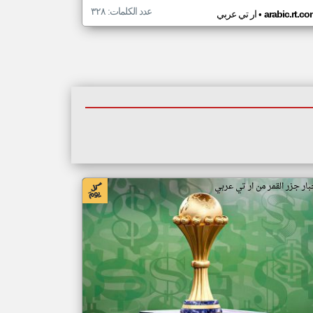
عدد الكلمات: ٣٢٨
•
arabic.rt.c
ار تي عربي
بار جزر القمر من ار تي عربي