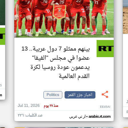
بينهم ممثلو 7 دول عربية.. 13
عضوا في مجلس "الفيفا"
يدعمون عودة روسيا لكرة
القدم العالمية
ZI
اخبار جزر القمر
Politics
om
Jul 11, 2026
منذ ٢٧ يوم
EE45AI
عدد الكلمات: ٢٢٦
•
arabic.rt.com
ار تي عربي