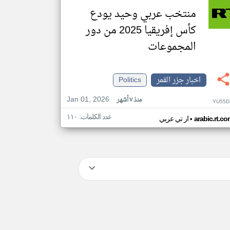
منتخب عربي وحيد يودع
كأس إفريقيا 2025 من دور
المجموعات
اخبار جزر القمر
Politics
Jan 01, 2026
منذ ٧ أشهر
YU55D
عدد الكلمات: ١١٠
•
arabic.rt.c
ار تي عربي