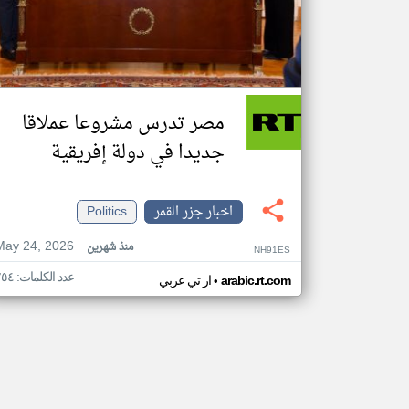
مصر تدرس مشروعا عملاقا
جديدا في دولة إفريقية
اخبار جزر القمر
Politics
May 24, 2026
منذ شهرين
NH91ES
عدد الكلمات: ٢٥٤
•
arabic.rt.com
ار تي عربي