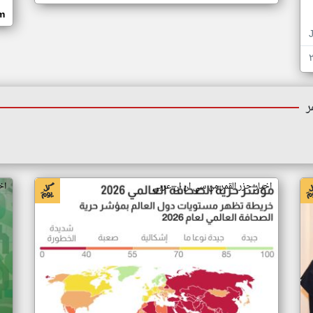
om
ر
اخبار جزر القمر من سي ان ان عربي
اخ