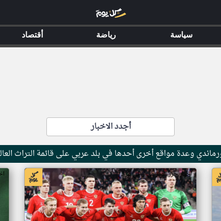
سياسة
رياضة
أقتصاد
أجدد الاخبار
ماندي وعدة مواقع أخرى أحدها في بلد عربي على قائمة التراث العال
اخبار جزر القمر من ار تي عربي
اخ