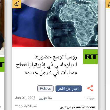
اخبار جزر القمر من ار تي عربي
اخ
روسيا توسع حضورها
الدبلوماسي في إفريقيا بافتتاح
ممثليات في 4 دول جديدة
اخبار جزر القمر
Politics
Jun 01, 2026
منذ شهرين
TN75KY
عدد الكلمات: ٢١٥
•
Y
arabic.rt.com
ار تي عربي