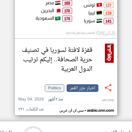
قفزة لافتة لسوريا في تصنيف
حرية الصحافة.. إليكم ترتيب
الدول العربية
اخبار جزر القمر
Politics
May 04, 2026
منذ ٣ أشهر
VF17PD
عدد الكلمات: ٢٣١
•
arabic.cnn.com
سي ان ان عربي