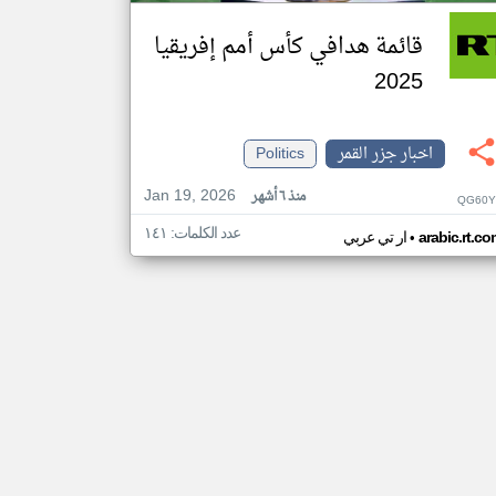
قائمة هدافي كأس أمم إفريقيا
2025
اخبار جزر القمر
Politics
Jan 19, 2026
منذ ٦ أشهر
QG60Y
عدد الكلمات: ١٤١
•
arabic.rt.c
ار تي عربي