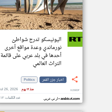
تعبر
المقالات
الموجوده
هنا عن
وجهة
اليونيسكو تدرج شواطئ
نظر
كاتبيها.
نورماندي وعدة مواقع أخرى
أحدها في بلد عربي على قائمة
التراث العالمي
اخبار جزر القمر
Politics
Jul 26, 2026
منذ ١٢ يوم
XJ39DF
عدد الكلمات: ٤١٢
•
arabic.rt.com
ار تي عربي