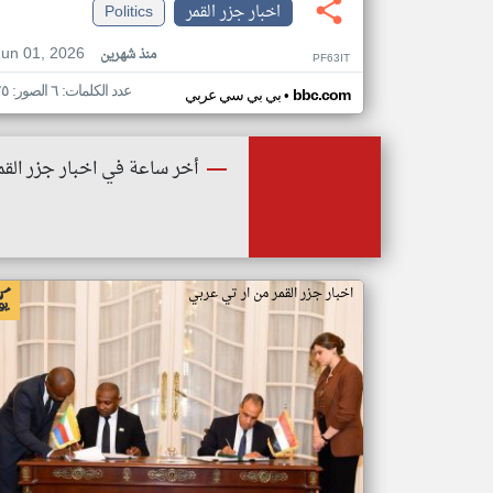
اخبار جزر القمر
Politics
Jun 01, 2026
منذ شهرين
PF63IT
عدد الكلمات: ٦ الصور: ٢٥
•
bbc.com
بي بي سي عربي
أخر ساعة في اخبار جزر القم
اخبار جزر القمر من ار تي عربي