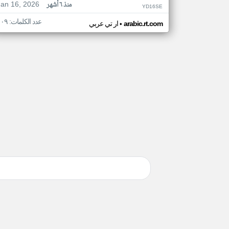
Jan 16, 2026
منذ ٦ أشهر
YD16SE
عدد الكلمات: ١٠٩
•
arabic.rt.com
ار تي عربي