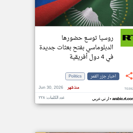
klyoum.com
تغيير الدولة
مصادر الأخبار من جزر القمر
روسيا توسع حضورها
اخبار جزر القمر على مدار الساعة
الدبلوماسي بفتح بعثات جديدة
أهم اخبار جزر القمر العاجلة والمباشرة
في 4 دول أفريقية
اخبار جزر القمر
Politics
Jun 30, 2026
منذ شهر
TG39
عدد الكلمات: ٢٢٨
•
arabic.rt.c
ار تي عربي