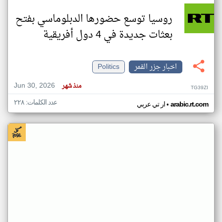
روسيا توسع حضورها الدبلوماسي بفتح
بعثات جديدة في 4 دول أفريقية
اخبار جزر القمر
Politics
Jun 30, 2026
منذ شهر
TG39ZI
عدد الكلمات: ٢٢٨
•
arabic.rt.com
ار تي عربي