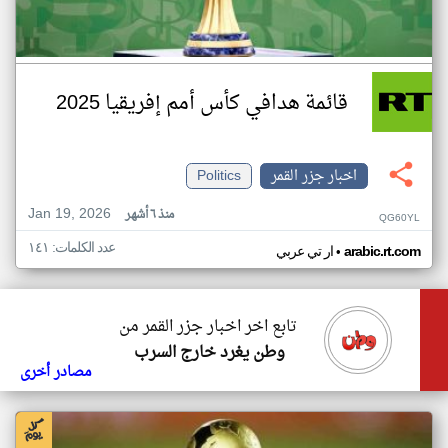
قائمة هدافي كأس أمم إفريقيا 2025
اخبار جزر القمر
Politics
Jan 19, 2026
منذ ٦ أشهر
QG60YL
عدد الكلمات: ١٤١
•
arabic.rt.com
ار تي عربي
تابع اخر اخبار جزر القمر من
وطن يغرد خارج السرب
مصادر أخرى