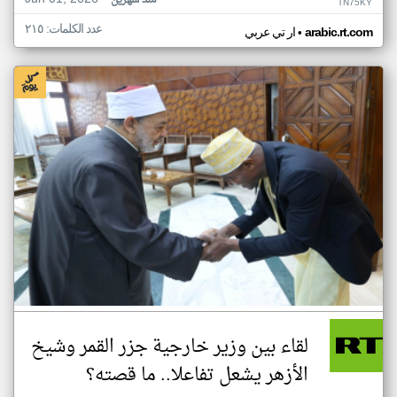
منذ شهرين
TN75KY
عدد الكلمات: ٢١٥
•
arabic.rt.com
ار تي عربي
لقاء بين وزير خارجية جزر القمر وشيخ
الأزهر يشعل تفاعلا.. ما قصته؟