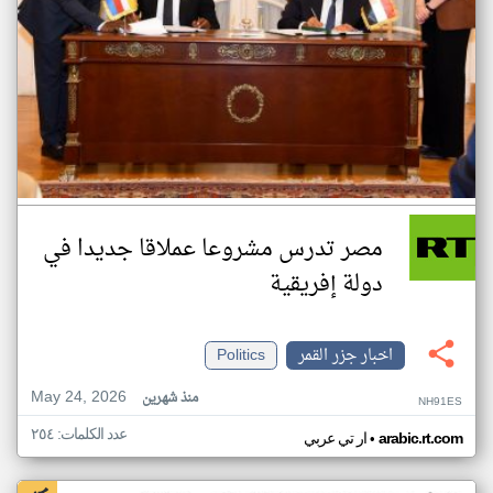
مصر تدرس مشروعا عملاقا جديدا في
دولة إفريقية
اخبار جزر القمر
Politics
May 24, 2026
منذ شهرين
NH91ES
عدد الكلمات: ٢٥٤
•
arabic.rt.com
ار تي عربي