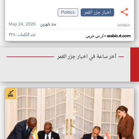
اخبار جزر القمر
Politics
May 24, 2026
منذ شهرين
OX58UY
عدد الكلمات: ٣٢٨
•
arabic.rt.com
ار تي عربي
أخر ساعة في اخبار جزر القمر