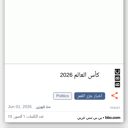
كأس العالم 2026
اخبار جزر القمر
Politics
Jun 01, 2026
منذ شهرين
PF63IT
عدد الكلمات: ٦ الصور: ٢٥
•
bbc.com
بي بي سي عربي