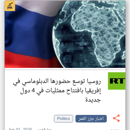
روسيا توسع حضورها الدبلوماسي في
إفريقيا بافتتاح ممثليات في 4 دول
جديدة
اخبار جزر القمر
Politics
Jun 01, 2026