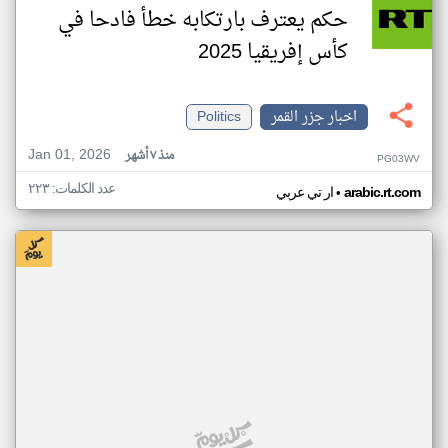
حكم يعترف بارتكابه خطأ فادحا في
كأس إفريقيا 2025
اخبار جزر القمر
Politics
Jan 01, 2026
منذ ٧ أشهر
PG03WV
عدد الكلمات: ٢٢٣
•
arabic.rt.com
ار تي عربي