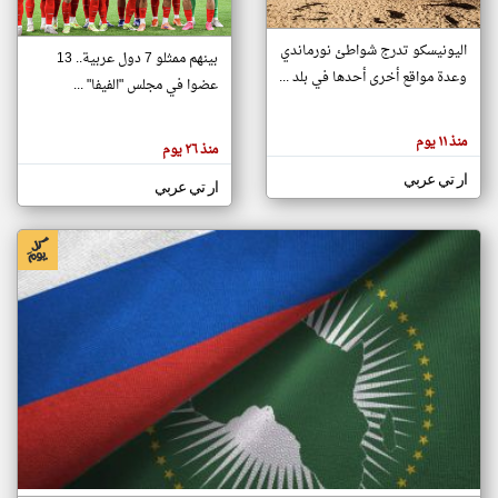
اليونيسكو تدرج شواطئ نورماندي
بينهم ممثلو 7 دول عربية.. 13
klyoum.com
وعدة مواقع أخرى أحدها في بلد ...
تغيير الدولة
عضوا في مجلس "الفيفا" ...
تعبر
مصادر الأخبار من جزر القمر
المقالات
الموجوده
اخبار جزر القمر على مدار الساعة
منذ ١١ يوم
هنا عن
منذ ٢٦ يوم
وجهة
نظر
أهم اخبار جزر القمر العاجلة والمباشرة
ار تي عربي
كاتبيها.
ار تي عربي