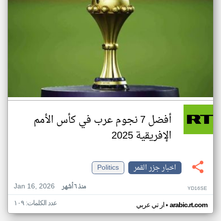
أفضل 7 نجوم عرب في كأس الأمم
الإفريقية 2025
اخبار جزر القمر
Politics
Jan 16, 2026
منذ ٦ أشهر
YD16SE
عدد الكلمات: ١٠٩
•
arabic.rt.com
ار تي عربي