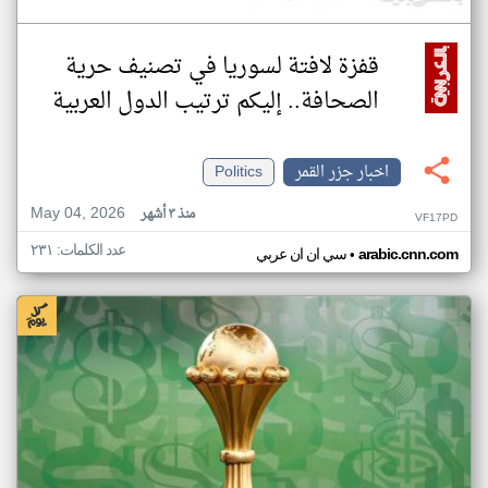
قفزة لافتة لسوريا في تصنيف حرية
الصحافة.. إليكم ترتيب الدول العربية
اخبار جزر القمر
Politics
May 04, 2026
منذ ٣ أشهر
VF17PD
عدد الكلمات: ٢٣١
•
arabic.cnn.com
سي ان ان عربي