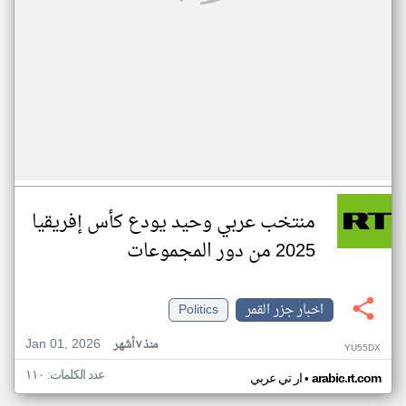
منتخب عربي وحيد يودع كأس إفريقيا
2025 من دور المجموعات
اخبار جزر القمر
Politics
Jan 01, 2026
منذ ٧ أشهر
YU55DX
عدد الكلمات: ١١٠
•
arabic.rt.com
ار تي عربي