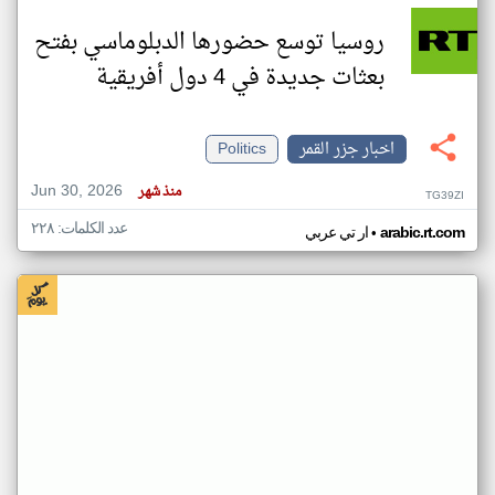
روسيا توسع حضورها الدبلوماسي بفتح
بعثات جديدة في 4 دول أفريقية
اخبار جزر القمر
Politics
Jun 30, 2026
منذ شهر
TG39ZI
عدد الكلمات: ٢٢٨
•
arabic.rt.com
ار تي عربي