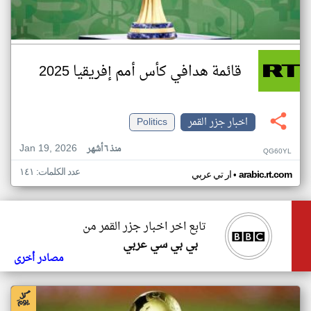
قائمة هدافي كأس أمم إفريقيا 2025
اخبار جزر القمر
Politics
Jan 19, 2026
منذ ٦ أشهر
QG60YL
عدد الكلمات: ١٤١
•
arabic.rt.com
ار تي عربي
تابع اخر اخبار جزر القمر من
بي بي سي عربي
مصادر أخرى