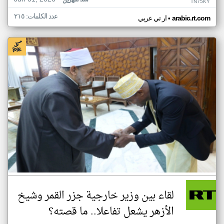
منذ شهرين
TN75KY
عدد الكلمات: ٢١٥
•
arabic.rt.com
ار تي عربي
لقاء بين وزير خارجية جزر القمر وشيخ
الأزهر يشعل تفاعلا.. ما قصته؟