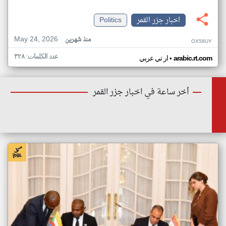
اخبار جزر القمر
Politics
May 24, 2026
منذ شهرين
OX58UY
عدد الكلمات: ٣٢٨
•
arabic.rt.com
ار تي عربي
أخر ساعة في اخبار جزر القمر