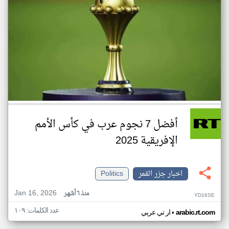
أفضل 7 نجوم عرب في كأس الأمم
الإفريقية 2025
اخبار جزر القمر
Politics
Jan 16, 2026
منذ ٦ أشهر
YD16SE
عدد الكلمات: ١٠٩
•
arabic.rt.com
ار تي عربي