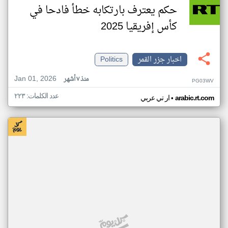
حكم يعترف بارتكابه خطأ فادحا في
كأس إفريقيا 2025
اخبار جزر القمر
Politics
Jan 01, 2026
منذ ٧ أشهر
PG03WV
عدد الكلمات: ٢٢٣
•
arabic.rt.com
ار تي عربي