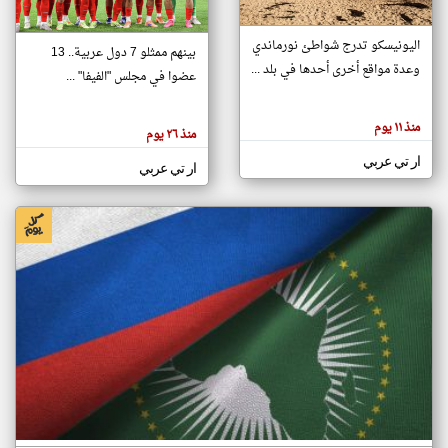
اليونيسكو تدرج شواطئ نورماندي
بينهم ممثلو 7 دول عربية.. 13
klyoum.com
وعدة مواقع أخرى أحدها في بلد ...
تغيير الدولة
عضوا في مجلس "الفيفا" ...
تعبر
مصادر الأخبار من جزر القمر
المقالات
الموجوده
اخبار جزر القمر على مدار الساعة
منذ ١١ يوم
هنا عن
منذ ٢٦ يوم
وجهة
نظر
أهم اخبار جزر القمر العاجلة والمباشرة
ار تي عربي
كاتبيها.
ار تي عربي