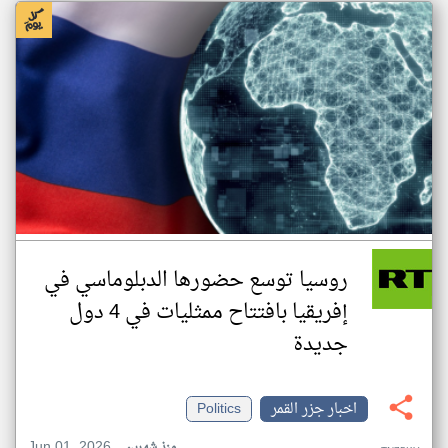
روسيا توسع حضورها الدبلوماسي في
إفريقيا بافتتاح ممثليات في 4 دول
جديدة
اخبار جزر القمر
Politics
Jun 01, 2026