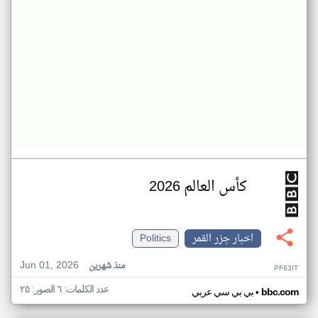
كأس العالم 2026
اخبار جزر القمر
Politics
Jun 01, 2026
منذ شهرين
PF63IT
عدد الكلمات: ٦ الصور: ٢٥
•
bbc.com
بي بي سي عربي