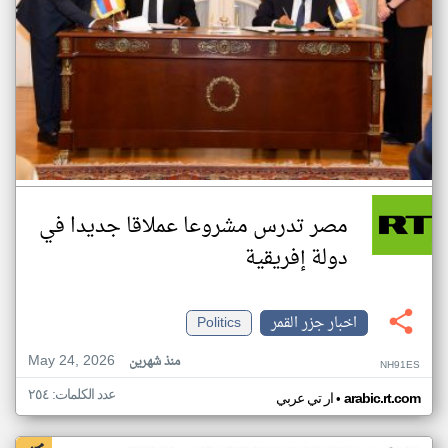
مصر تدرس مشروعا عملاقا جديدا في
دولة إفريقية
اخبار جزر القمر
Politics
May 24, 2026
منذ شهرين
NH91ES
عدد الكلمات: ٢٥٤
•
arabic.rt.com
ار تي عربي