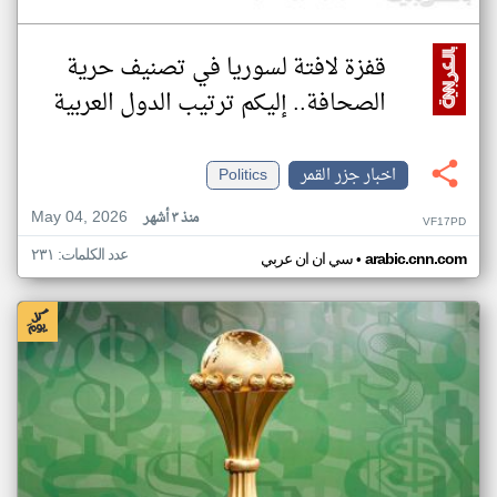
قفزة لافتة لسوريا في تصنيف حرية
الصحافة.. إليكم ترتيب الدول العربية
اخبار جزر القمر
Politics
May 04, 2026
منذ ٣ أشهر
VF17PD
عدد الكلمات: ٢٣١
•
arabic.cnn.com
سي ان ان عربي