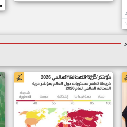
om
ر
اخبار جزر القمر من سي ان ان عربي
اخ