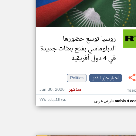
klyoum.com
تغيير الدولة
مصادر الأخبار من جزر القمر
روسيا توسع حضورها
اخبار جزر القمر على مدار الساعة
الدبلوماسي بفتح بعثات جديدة
أهم اخبار جزر القمر العاجلة والمباشرة
في 4 دول أفريقية
اخبار جزر القمر
Politics
Jun 30, 2026
منذ شهر
TG39
عدد الكلمات: ٢٢٨
•
arabic.rt.c
ار تي عربي