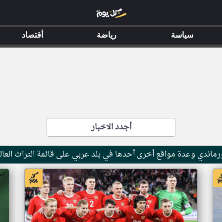
سياسة
رياضة
أقتصاد
أجدد الاخبار
ماندي وعدة مواقع أخرى أحدها في بلد عربي على قائمة التراث العال
اخبار جزر القمر من ار تي عربي
اخ