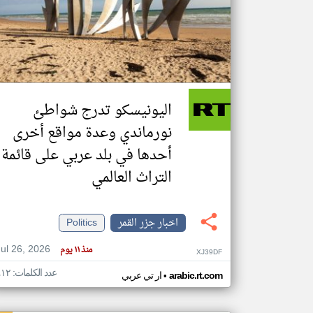
تعبر
المقالات
الموجوده
هنا عن
وجهة
اليونيسكو تدرج شواطئ
نظر
كاتبيها.
نورماندي وعدة مواقع أخرى
أحدها في بلد عربي على قائمة
التراث العالمي
اخبار جزر القمر
Politics
Jul 26, 2026
منذ ١١ يوم
XJ39DF
عدد الكلمات: ٤١٢
•
arabic.rt.com
ار تي عربي