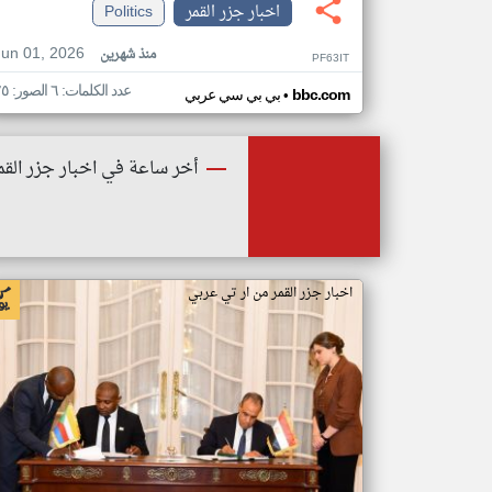
اخبار جزر القمر
Politics
Jun 01, 2026
منذ شهرين
PF63IT
عدد الكلمات: ٦ الصور: ٢٥
•
bbc.com
بي بي سي عربي
أخر ساعة في اخبار جزر القم
اخبار جزر القمر من ار تي عربي