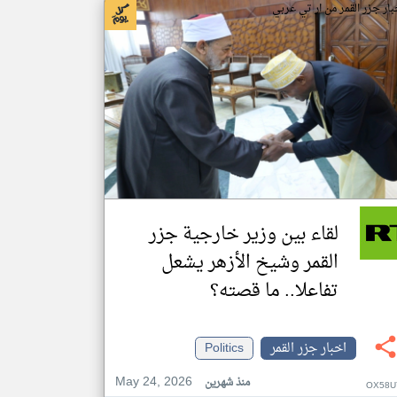
بار جزر القمر من ار تي عربي
لقاء بين وزير خارجية جزر
القمر وشيخ الأزهر يشعل
تفاعلا.. ما قصته؟
اخبار جزر القمر
Politics
May 24, 2026
منذ شهرين
OX58U