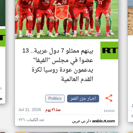
بينهم ممثلو 7 دول عربية.. 13
عضوا في مجلس "الفيفا"
يدعمون عودة روسيا لكرة
القدم العالمية
ZI
اخبار جزر القمر
Politics
om
Jul 11, 2026
منذ ٢٦ يوم
EE45AI
عدد الكلمات: ٢٢٦
•
arabic.rt.com
ار تي عربي