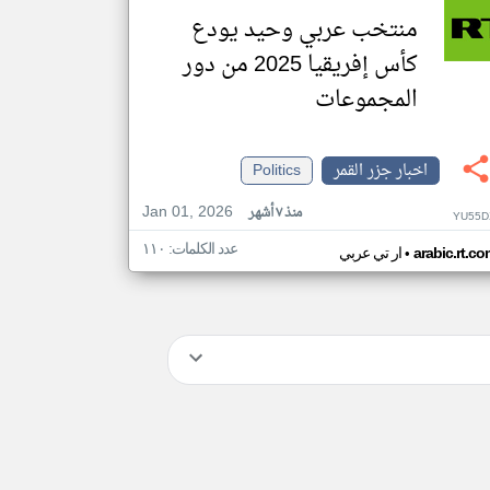
منتخب عربي وحيد يودع
كأس إفريقيا 2025 من دور
المجموعات
اخبار جزر القمر
Politics
Jan 01, 2026
منذ ٧ أشهر
YU55D
عدد الكلمات: ١١٠
•
arabic.rt.c
ار تي عربي