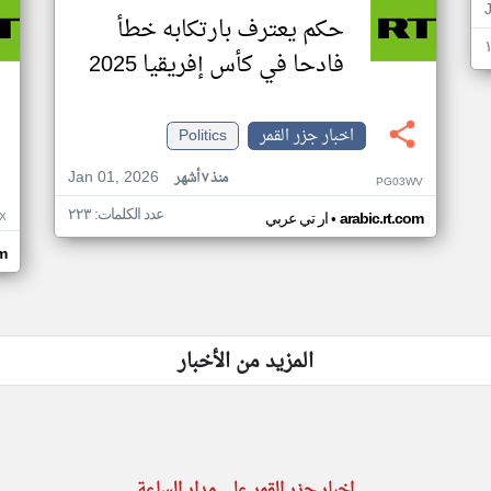
حكم يعترف بارتكابه خطأ
فادحا في كأس إفريقيا 2025
اخبار جزر القمر
Politics
Jan 01, 2026
منذ ٧ أشهر
PG03WV
عدد الكلمات: ٢٢٣
•
X
arabic.rt.com
ار تي عربي
om
المزيد من الأخبار
اخبار جزر القمر على مدار الساعة