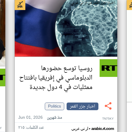
اخبار جزر القمر من ار تي عربي
اخ
روسيا توسع حضورها
الدبلوماسي في إفريقيا بافتتاح
ممثليات في 4 دول جديدة
اخبار جزر القمر
Politics
Jun 01, 2026
منذ شهرين
TN75KY
عدد الكلمات: ٢١٥
•
Y
arabic.rt.com
ار تي عربي