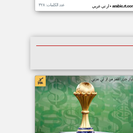
عدد الكلمات: ٣٢٨
•
arabic.rt.c
ار تي عربي
بار جزر القمر من ار تي عربي