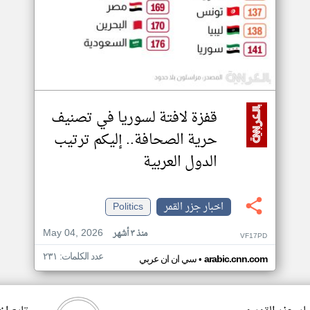
قفزة لافتة لسوريا في تصنيف
حرية الصحافة.. إليكم ترتيب
الدول العربية
اخبار جزر القمر
Politics
May 04, 2026
منذ ٣ أشهر
VF17PD
عدد الكلمات: ٢٣١
•
arabic.cnn.com
سي ان ان عربي