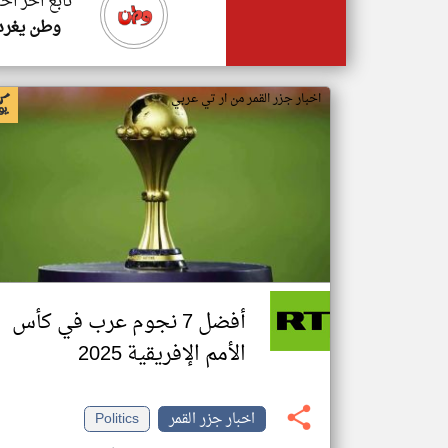
تابع اخر اخب
وطن يغرد
اخبار جزر القمر من ار تي عربي
أفضل 7 نجوم عرب في كأس
الأمم الإفريقية 2025
اخبار جزر القمر
Politics