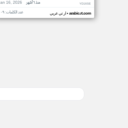
Jan 16, 2026
منذ ٦ أشهر
YD16SE
عدد الكلمات: ١٠٩
•
arabic.rt.com
ار تي عربي