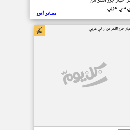
ر اخبار جزر القمر من
ي سي عربي
مصادر أخرى
بار جزر القمر من ار تي عربي