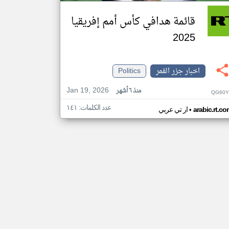
قائمة هدافي كأس أمم إفريقيا
2025
اخبار جزر القمر
Politics
Jan 19, 2026
منذ ٦ أشهر
QG60Y
عدد الكلمات: ١٤١
•
arabic.rt.c
ار تي عربي