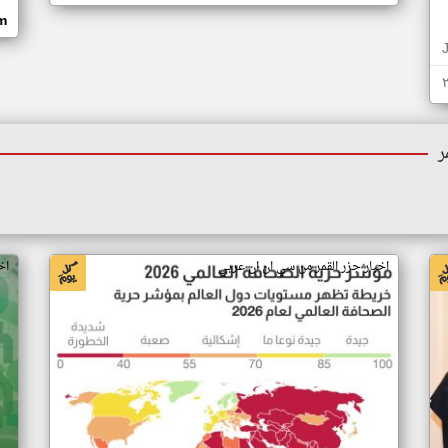
om
ر
اخبار جزر القمر من سي ان ان عربي
اخ