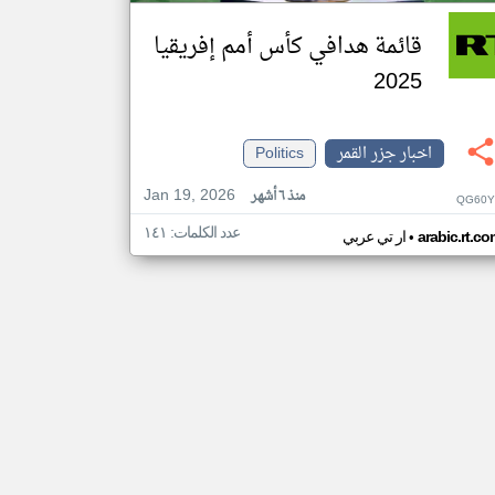
قائمة هدافي كأس أمم إفريقيا
2025
اخبار جزر القمر
Politics
Jan 19, 2026
منذ ٦ أشهر
QG60Y
عدد الكلمات: ١٤١
•
arabic.rt.c
ار تي عربي