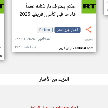
حكم يعترف بارتكابه خطأ
فادحا في كأس إفريقيا 2025
اخبار جزر القمر
Politics
Jan 01, 2026
منذ ٧ أشهر
PG03WV
عدد الكلمات: ٢٢٣
•
X
arabic.rt.com
ار تي عربي
om
المزيد من الأخبار
اخبار جزر القمر على مدار الساعة