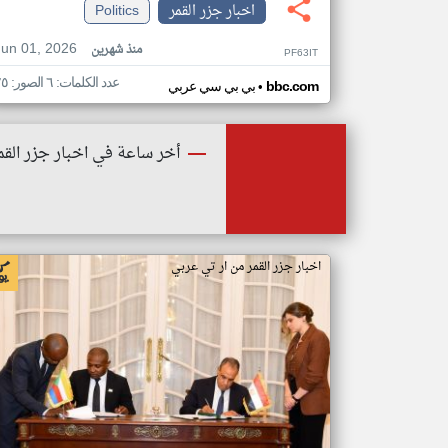
اخبار جزر القمر
Politics
Jun 01, 2026
منذ شهرين
PF63IT
عدد الكلمات: ٦ الصور: ٢٥
•
bbc.com
بي بي سي عربي
أخر ساعة في اخبار جزر القم
اخبار جزر القمر من ار تي عربي