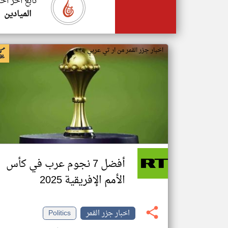
تابع اخر اخب
الميادين
اخبار جزر القمر من ار تي عربي
أفضل 7 نجوم عرب في كأس
الأمم الإفريقية 2025
اخبار جزر القمر
Politics