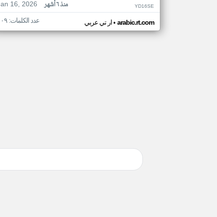
Jan 16, 2026
منذ ٦ أشهر
YD16SE
عدد الكلمات: ١٠٩
•
arabic.rt.com
ار تي عربي