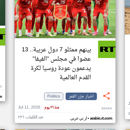
بينهم ممثلو 7 دول عربية.. 13
عضوا في مجلس "الفيفا"
يدعمون عودة روسيا لكرة
القدم العالمية
ZI
اخبار جزر القمر
Politics
om
Jul 11, 2026
منذ ٢٦ يوم
EE45AI
عدد الكلمات: ٢٢٦
•
arabic.rt.com
ار تي عربي