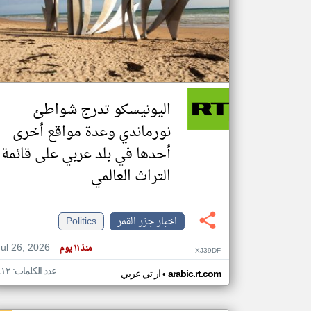
تعبر
المقالات
الموجوده
هنا عن
وجهة
اليونيسكو تدرج شواطئ
نظر
كاتبيها.
نورماندي وعدة مواقع أخرى
أحدها في بلد عربي على قائمة
التراث العالمي
اخبار جزر القمر
Politics
Jul 26, 2026
منذ ١١ يوم
XJ39DF
عدد الكلمات: ٤١٢
•
arabic.rt.com
ار تي عربي