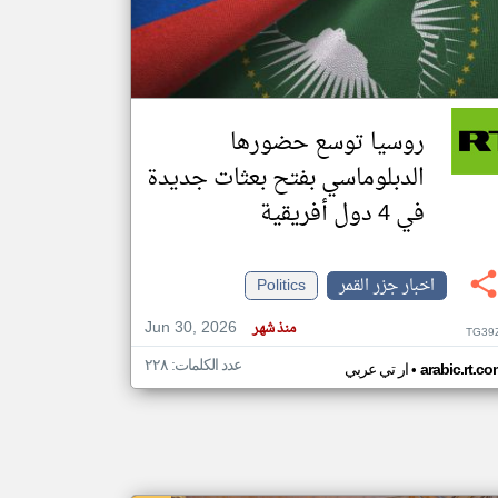
klyoum.com
تغيير الدولة
مصادر الأخبار من جزر القمر
روسيا توسع حضورها
اخبار جزر القمر على مدار الساعة
الدبلوماسي بفتح بعثات جديدة
أهم اخبار جزر القمر العاجلة والمباشرة
في 4 دول أفريقية
اخبار جزر القمر
Politics
Jun 30, 2026
منذ شهر
TG39
عدد الكلمات: ٢٢٨
•
arabic.rt.c
ار تي عربي