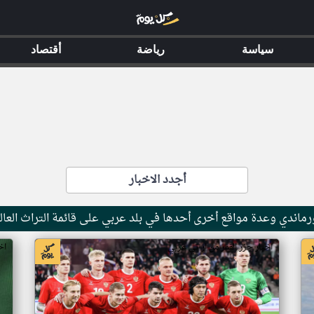
سياسة
رياضة
أقتصاد
أجدد الاخبار
ماندي وعدة مواقع أخرى أحدها في بلد عربي على قائمة التراث العال
اخبار جزر القمر من ار تي عربي
اخ