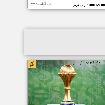
عدد الكلمات: ٣٢٨
•
arabic.rt.c
ار تي عربي
بار جزر القمر من ار تي عربي