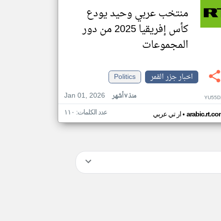
منتخب عربي وحيد يودع
كأس إفريقيا 2025 من دور
المجموعات
اخبار جزر القمر
Politics
Jan 01, 2026
منذ ٧ أشهر
YU55D
عدد الكلمات: ١١٠
•
arabic.rt.c
ار تي عربي