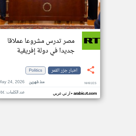
مصر تدرس مشروعا عملاقا
جديدا في دولة إفريقية
اخبار جزر القمر
Politics
May 24, 2026
منذ شهرين
NH91ES
عدد الكلمات: ٢٥٤
•
arabic.rt.com
ار تي عربي