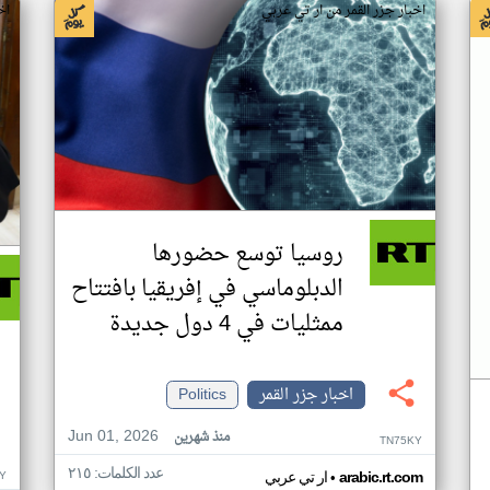
اخبار جزر القمر من ار تي عربي
اخ
روسيا توسع حضورها
الدبلوماسي في إفريقيا بافتتاح
ممثليات في 4 دول جديدة
اخبار جزر القمر
Politics
Jun 01, 2026
منذ شهرين
TN75KY
عدد الكلمات: ٢١٥
•
Y
arabic.rt.com
ار تي عربي