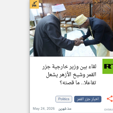
بار جزر القمر من ار تي عربي
لقاء بين وزير خارجية جزر
القمر وشيخ الأزهر يشعل
تفاعلا.. ما قصته؟
اخبار جزر القمر
Politics
May 24, 2026
منذ شهرين
OX58U