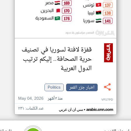
قفزة لافتة لسوريا في تصنيف
حرية الصحافة.. إليكم ترتيب
الدول العربية
اخبار جزر القمر
Politics
May 04, 2026
منذ ٣ أشهر
VF17PD
عدد الكلمات: ٢٣١
•
arabic.cnn.com
سي ان ان عربي