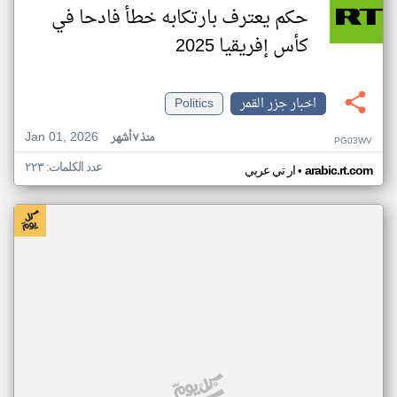
حكم يعترف بارتكابه خطأ فادحا في
كأس إفريقيا 2025
اخبار جزر القمر
Politics
Jan 01, 2026
منذ ٧ أشهر
PG03WV
عدد الكلمات: ٢٢٣
•
arabic.rt.com
ار تي عربي