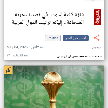
قفزة لافتة لسوريا في تصنيف حرية
الصحافة.. إليكم ترتيب الدول العربية
اخبار جزر القمر
Politics
May 04, 2026
منذ ٣ أشهر
VF17PD
عدد الكلمات: ٢٣١
•
arabic.cnn.com
سي ان ان عربي