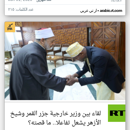
منذ شهرين
TN75KY
عدد الكلمات: ٢١٥
•
arabic.rt.com
ار تي عربي
لقاء بين وزير خارجية جزر القمر وشيخ
الأزهر يشعل تفاعلا.. ما قصته؟