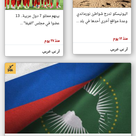
اليونيسكو تدرج شواطئ نورماندي
بينهم ممثلو 7 دول عربية.. 13
klyoum.com
وعدة مواقع أخرى أحدها في بلد ...
تغيير الدولة
عضوا في مجلس "الفيفا" ...
تعبر
مصادر الأخبار من جزر القمر
المقالات
الموجوده
اخبار جزر القمر على مدار الساعة
منذ ١٢ يوم
هنا عن
منذ ٢٧ يوم
وجهة
نظر
أهم اخبار جزر القمر العاجلة والمباشرة
ار تي عربي
كاتبيها.
ار تي عربي