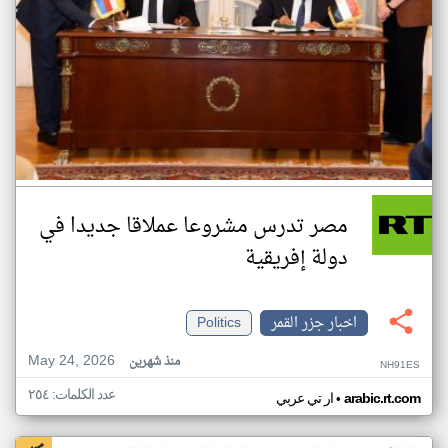
مصر تدرس مشروعا عملاقا جديدا في
دولة إفريقية
اخبار جزر القمر
Politics
May 24, 2026
منذ شهرين
NH91ES
عدد الكلمات: ٢٥٤
•
arabic.rt.com
ار تي عربي