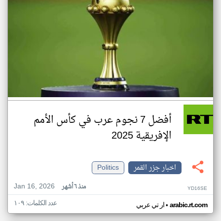
أفضل 7 نجوم عرب في كأس الأمم
الإفريقية 2025
اخبار جزر القمر
Politics
Jan 16, 2026
منذ ٦ أشهر
YD16SE
عدد الكلمات: ١٠٩
•
arabic.rt.com
ار تي عربي