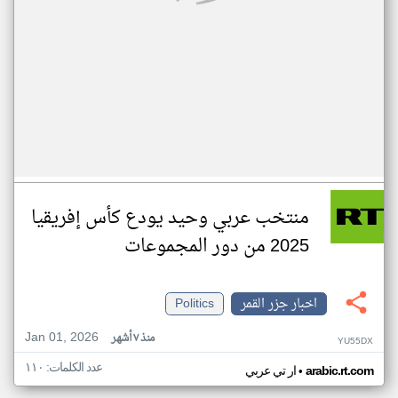
منتخب عربي وحيد يودع كأس إفريقيا
2025 من دور المجموعات
اخبار جزر القمر
Politics
Jan 01, 2026
منذ ٧ أشهر
YU55DX
عدد الكلمات: ١١٠
•
arabic.rt.com
ار تي عربي