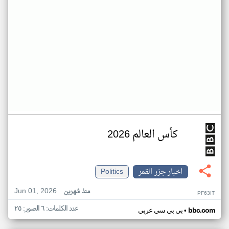
كأس العالم 2026
اخبار جزر القمر
Politics
Jun 01, 2026
منذ شهرين
PF63IT
عدد الكلمات: ٦ الصور: ٢٥
•
bbc.com
بي بي سي عربي