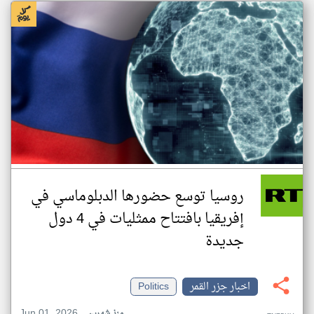
روسيا توسع حضورها الدبلوماسي في
إفريقيا بافتتاح ممثليات في 4 دول
جديدة
اخبار جزر القمر
Politics
Jun 01, 2026