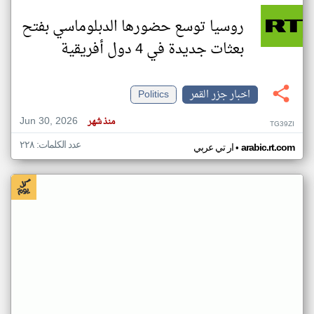
روسيا توسع حضورها الدبلوماسي بفتح
بعثات جديدة في 4 دول أفريقية
اخبار جزر القمر
Politics
Jun 30, 2026
منذ شهر
TG39ZI
عدد الكلمات: ٢٢٨
•
arabic.rt.com
ار تي عربي