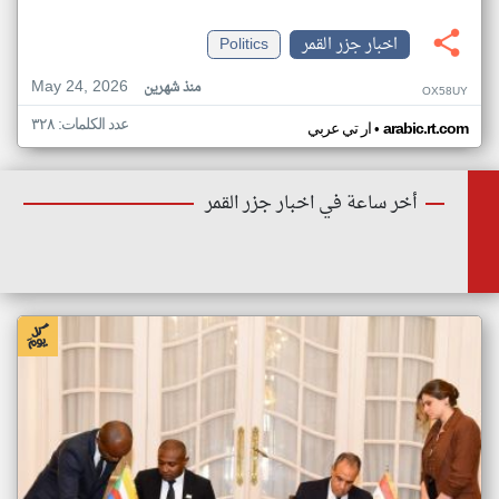
اخبار جزر القمر
Politics
May 24, 2026
منذ شهرين
OX58UY
عدد الكلمات: ٣٢٨
•
arabic.rt.com
ار تي عربي
أخر ساعة في اخبار جزر القمر