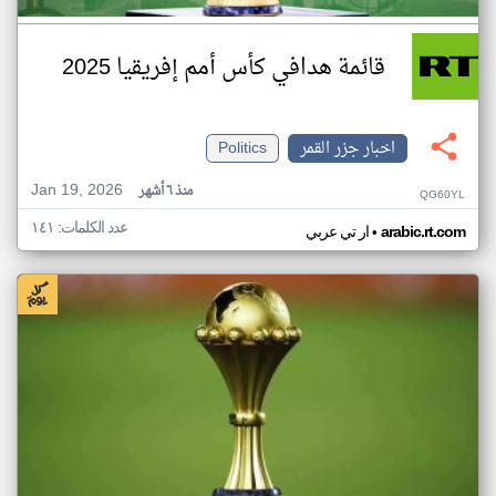
قائمة هدافي كأس أمم إفريقيا 2025
اخبار جزر القمر
Politics
Jan 19, 2026
منذ ٦ أشهر
QG60YL
عدد الكلمات: ١٤١
•
arabic.rt.com
ار تي عربي