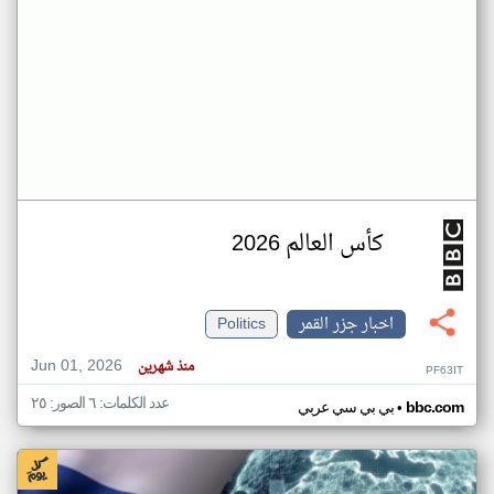
كأس العالم 2026
اخبار جزر القمر
Politics
Jun 01, 2026
منذ شهرين
PF63IT
عدد الكلمات: ٦ الصور: ٢٥
•
bbc.com
بي بي سي عربي