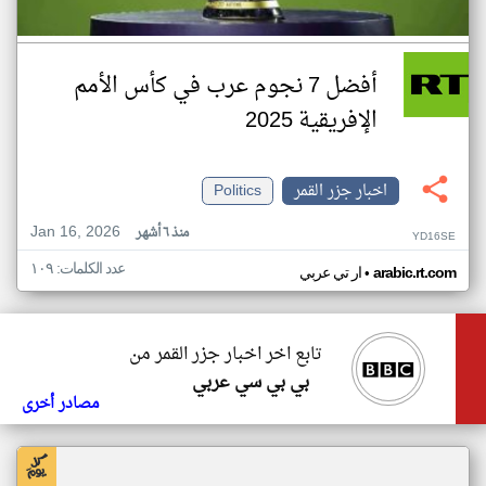
أفضل 7 نجوم عرب في كأس الأمم
الإفريقية 2025
اخبار جزر القمر
Politics
Jan 16, 2026
منذ ٦ أشهر
YD16SE
عدد الكلمات: ١٠٩
•
arabic.rt.com
ار تي عربي
تابع اخر اخبار جزر القمر من
بي بي سي عربي
مصادر أخرى