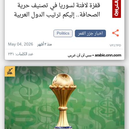
قفزة لافتة لسوريا في تصنيف حرية
الصحافة.. إليكم ترتيب الدول العربية
اخبار جزر القمر
Politics
May 04, 2026
منذ ٣ أشهر
VF17PD
عدد الكلمات: ٢٣١
•
arabic.cnn.com
سي ان ان عربي