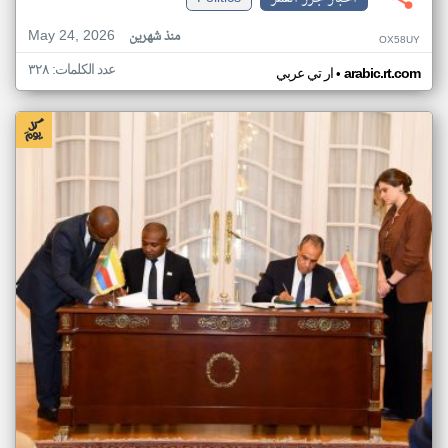
May 24, 2026
منذ شهرين
OX58UY
عدد الكلمات: ٣٢٨
•
arabic.rt.com
ار تي عربي