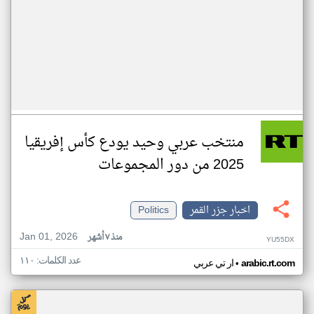
منتخب عربي وحيد يودع كأس إفريقيا
2025 من دور المجموعات
اخبار جزر القمر
Politics
Jan 01, 2026
منذ ٧ أشهر
YU55DX
عدد الكلمات: ١١٠
•
arabic.rt.com
ار تي عربي