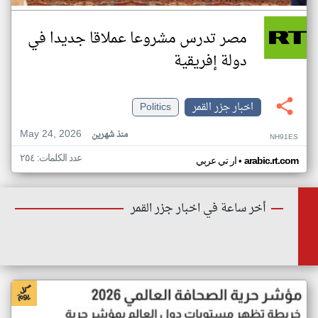
مصر تدرس مشروعا عملاقا جديدا في
دولة إفريقية
اخبار جزر القمر
Politics
May 24, 2026
منذ شهرين
NH91ES
عدد الكلمات: ٢٥٤
•
arabic.rt.com
ار تي عربي
أخر ساعة في اخبار جزر القمر