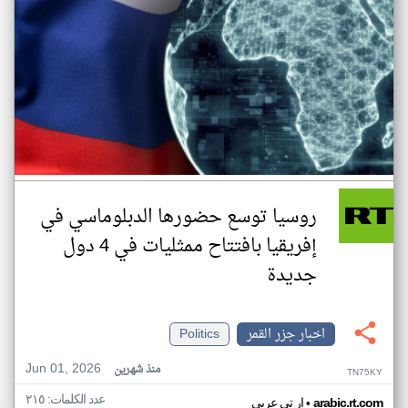
روسيا توسع حضورها الدبلوماسي في
إفريقيا بافتتاح ممثليات في 4 دول
جديدة
اخبار جزر القمر
Politics
Jun 01, 2026
منذ شهرين
TN75KY
عدد الكلمات: ٢١٥
•
arabic.rt.com
ار تي عربي