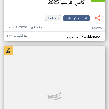
كأس إفريقيا 2025
اخبار جزر القمر
Politics
Jan 01, 2026
منذ ٧ أشهر
PG03WV
عدد الكلمات: ٢٢٣
•
arabic.rt.com
ار تي عربي