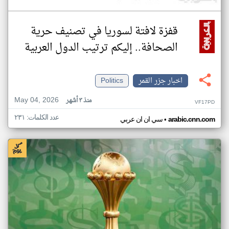
قفزة لافتة لسوريا في تصنيف حرية
الصحافة.. إليكم ترتيب الدول العربية
اخبار جزر القمر
Politics
May 04, 2026
منذ ٣ أشهر
VF17PD
عدد الكلمات: ٢٣١
•
arabic.cnn.com
سي ان ان عربي