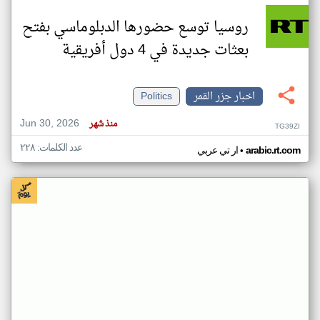
روسيا توسع حضورها الدبلوماسي بفتح
بعثات جديدة في 4 دول أفريقية
اخبار جزر القمر
Politics
Jun 30, 2026
منذ شهر
TG39ZI
عدد الكلمات: ٢٢٨
•
arabic.rt.com
ار تي عربي