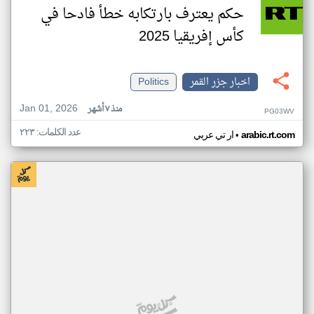
حكم يعترف بارتكابه خطأ فادحا في
كأس إفريقيا 2025
اخبار جزر القمر
Politics
Jan 01, 2026
منذ ٧ أشهر
PG03WV
عدد الكلمات: ٢٢٣
•
arabic.rt.com
ار تي عربي