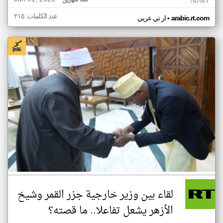
منذ شهرين
TN75KY
عدد الكلمات: ٢١٥
•
arabic.rt.com
ار تي عربي
لقاء بين وزير خارجية جزر القمر وشيخ
الأزهر يشعل تفاعلا.. ما قصته؟