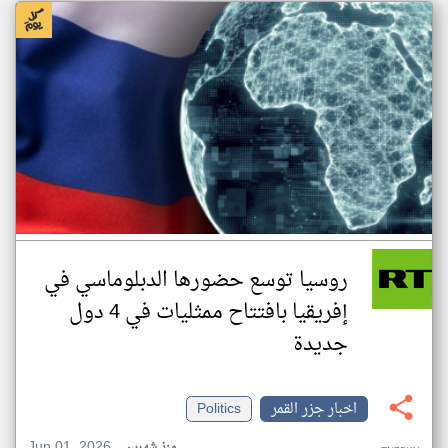
روسيا توسع حضورها الدبلوماسي في
إفريقيا بافتتاح ممثليات في 4 دول
جديدة
اخبار جزر القمر
Politics
Jun 01, 2026