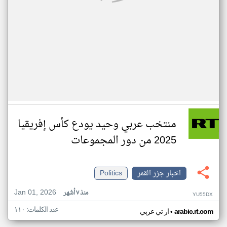
منتخب عربي وحيد يودع كأس إفريقيا
2025 من دور المجموعات
اخبار جزر القمر
Politics
Jan 01, 2026
منذ ٧ أشهر
YU55DX
عدد الكلمات: ١١٠
•
arabic.rt.com
ار تي عربي