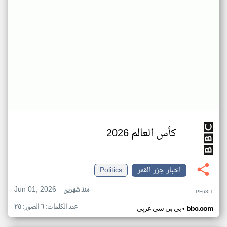
كأس العالم 2026
اخبار جزر القمر
Politics
Jun 01, 2026
منذ شهرين
PF63IT
عدد الكلمات: ٦ الصور: ٢٥
•
bbc.com
بي بي سي عربي