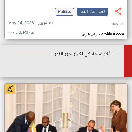
اخبار جزر القمر
Politics
May 24, 2026
منذ شهرين
OX58UY
عدد الكلمات: ٣٢٨
•
arabic.rt.com
ار تي عربي
أخر ساعة في اخبار جزر القمر