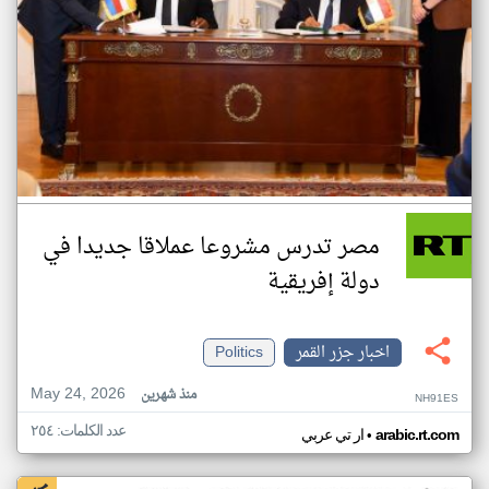
مصر تدرس مشروعا عملاقا جديدا في
دولة إفريقية
اخبار جزر القمر
Politics
May 24, 2026
منذ شهرين
NH91ES
عدد الكلمات: ٢٥٤
•
arabic.rt.com
ار تي عربي