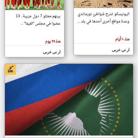
اليونيسكو تدرج شواطئ نورماندي
بينهم ممثلو 7 دول عربية.. 13
klyoum.com
وعدة مواقع أخرى أحدها في بلد ...
تغيير الدولة
عضوا في مجلس "الفيفا" ...
تعبر
مصادر الأخبار من جزر القمر
المقالات
الموجوده
اخبار جزر القمر على مدار الساعة
منذ ١٠ أيام
هنا عن
منذ ٢٥ يوم
وجهة
نظر
أهم اخبار جزر القمر العاجلة والمباشرة
ار تي عربي
كاتبيها.
ار تي عربي