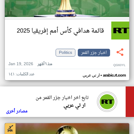
قائمة هدافي كأس أمم إفريقيا 2025
اخبار جزر القمر
Politics
Jan 19, 2026
منذ ٦ أشهر
QG60YL
عدد الكلمات: ١٤١
•
arabic.rt.com
ار تي عربي
تابع اخر اخبار جزر القمر من
ار تي عربي
مصادر أخرى