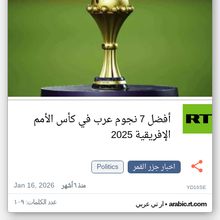
أفضل 7 نجوم عرب في كأس الأمم
الإفريقية 2025
اخبار جزر القمر
Politics
Jan 16, 2026
منذ ٦ أشهر
YD16SE
عدد الكلمات: ١٠٩
•
arabic.rt.com
ار تي عربي