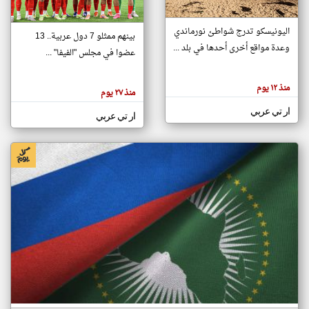
اليونيسكو تدرج شواطئ نورماندي
بينهم ممثلو 7 دول عربية.. 13
klyoum.com
وعدة مواقع أخرى أحدها في بلد ...
تغيير الدولة
عضوا في مجلس "الفيفا" ...
تعبر
مصادر الأخبار من جزر القمر
المقالات
الموجوده
اخبار جزر القمر على مدار الساعة
منذ ١٢ يوم
هنا عن
منذ ٢٧ يوم
وجهة
نظر
أهم اخبار جزر القمر العاجلة والمباشرة
ار تي عربي
كاتبيها.
ار تي عربي