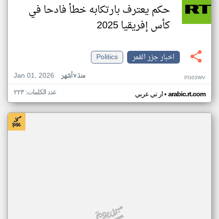
حكم يعترف بارتكابه خطأ فادحا في
كأس إفريقيا 2025
اخبار جزر القمر
Politics
Jan 01, 2026
منذ ٧ أشهر
PG03WV
عدد الكلمات: ٢٢٣
•
arabic.rt.com
ار تي عربي