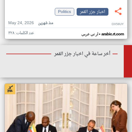
اخبار جزر القمر
Politics
May 24, 2026
منذ شهرين
OX58UY
عدد الكلمات: ٣٢٨
•
arabic.rt.com
ار تي عربي
أخر ساعة في اخبار جزر القمر