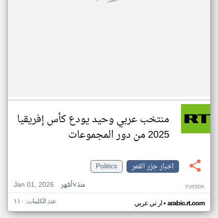
منتخب عربي وحيد يودع كأس إفريقيا
2025 من دور المجموعات
اخبار جزر القمر
Politics
Jan 01, 2026
منذ ٧ أشهر
YU55DX
عدد الكلمات: ١١٠
•
arabic.rt.com
ار تي عربي