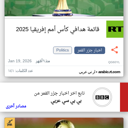
قائمة هدافي كأس أمم إفريقيا 2025
اخبار جزر القمر
Politics
Jan 19, 2026
منذ ٦ أشهر
QG60YL
عدد الكلمات: ١٤١
•
arabic.rt.com
ار تي عربي
تابع اخر اخبار جزر القمر من
بي بي سي عربي
مصادر أخرى