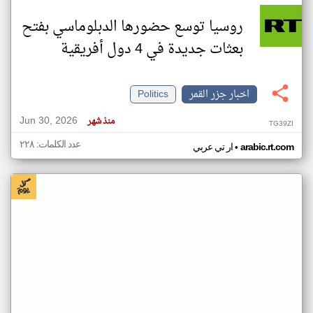
روسيا توسع حضورها الدبلوماسي بفتح
بعثات جديدة في 4 دول أفريقية
اخبار جزر القمر
Politics
Jun 30, 2026
منذ شهر
TG39ZI
عدد الكلمات: ٢٢٨
•
arabic.rt.com
ار تي عربي