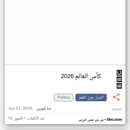
كأس العالم 2026
اخبار جزر القمر
Politics
Jun 01, 2026
منذ شهرين
PF63IT
عدد الكلمات: ٦ الصور: ٢٥
•
bbc.com
بي بي سي عربي