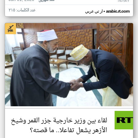
منذ شهرين
TN75KY
عدد الكلمات: ٢١٥
•
arabic.rt.com
ار تي عربي
لقاء بين وزير خارجية جزر القمر وشيخ
الأزهر يشعل تفاعلا.. ما قصته؟