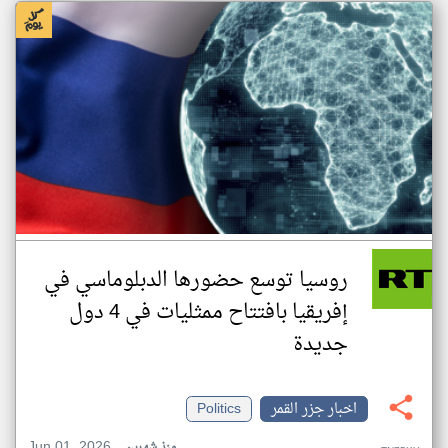
روسيا توسع حضورها الدبلوماسي في
إفريقيا بافتتاح ممثليات في 4 دول
جديدة
اخبار جزر القمر
Politics
Jun 01, 2026