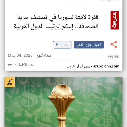
قفزة لافتة لسوريا في تصنيف حرية
الصحافة.. إليكم ترتيب الدول العربية
اخبار جزر القمر
Politics
May 04, 2026
منذ ٣ أشهر
VF17PD
عدد الكلمات: ٢٣١
•
arabic.cnn.com
سي ان ان عربي