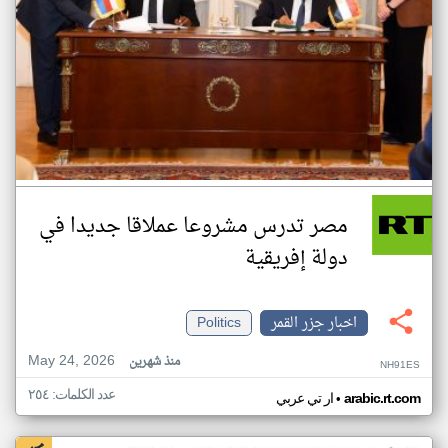
مصر تدرس مشروعا عملاقا جديدا في
دولة إفريقية
اخبار جزر القمر
Politics
May 24, 2026
منذ شهرين
NH91ES
عدد الكلمات: ٢٥٤
•
arabic.rt.com
ار تي عربي