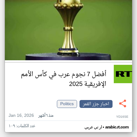
أفضل 7 نجوم عرب في كأس الأمم
الإفريقية 2025
اخبار جزر القمر
Politics
Jan 16, 2026
منذ ٦ أشهر
YD16SE
عدد الكلمات: ١٠٩
•
arabic.rt.com
ار تي عربي