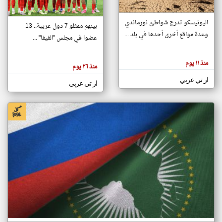
اليونيسكو تدرج شواطئ نورماندي
بينهم ممثلو 7 دول عربية.. 13
klyoum.com
وعدة مواقع أخرى أحدها في بلد ...
تغيير الدولة
عضوا في مجلس "الفيفا" ...
تعبر
مصادر الأخبار من جزر القمر
المقالات
الموجوده
اخبار جزر القمر على مدار الساعة
منذ ١١ يوم
هنا عن
منذ ٢٦ يوم
وجهة
نظر
أهم اخبار جزر القمر العاجلة والمباشرة
ار تي عربي
كاتبيها.
ار تي عربي