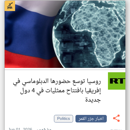
روسيا توسع حضورها الدبلوماسي في
إفريقيا بافتتاح ممثليات في 4 دول
جديدة
اخبار جزر القمر
Politics
Jun 01, 2026