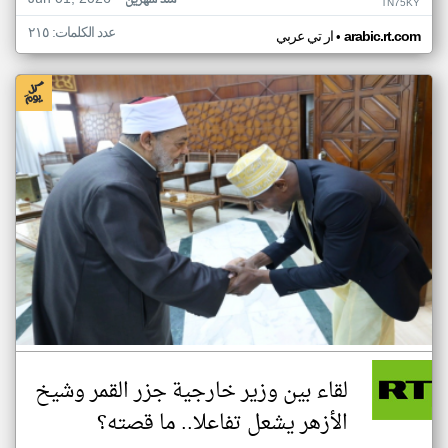
منذ شهرين
TN75KY
عدد الكلمات: ٢١٥
•
arabic.rt.com
ار تي عربي
لقاء بين وزير خارجية جزر القمر وشيخ
الأزهر يشعل تفاعلا.. ما قصته؟