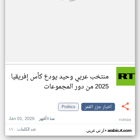
منتخب عربي وحيد يودع كأس إفريقيا
2025 من دور المجموعات
اخبار جزر القمر
Politics
Jan 01, 2026
منذ ٧ أشهر
YU55DX
عدد الكلمات: ١١٠
•
arabic.rt.com
ار تي عربي