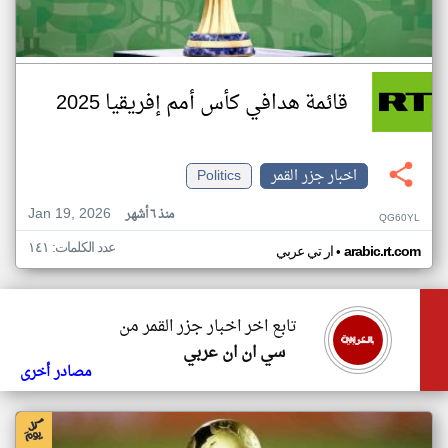
قائمة هدافي كأس أمم إفريقيا 2025
اخبار جزر القمر
Politics
Jan 19, 2026
منذ ٦ أشهر
QG60YL
عدد الكلمات: ١٤١
•
arabic.rt.com
ار تي عربي
تابع اخر اخبار جزر القمر من
سي ان ان عربي
مصادر أخرى