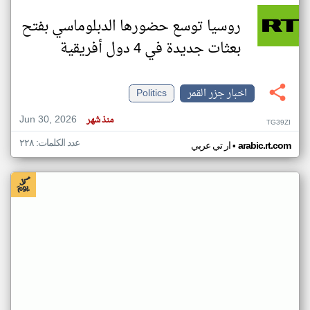
روسيا توسع حضورها الدبلوماسي بفتح
بعثات جديدة في 4 دول أفريقية
اخبار جزر القمر
Politics
Jun 30, 2026
منذ شهر
TG39ZI
عدد الكلمات: ٢٢٨
•
arabic.rt.com
ار تي عربي