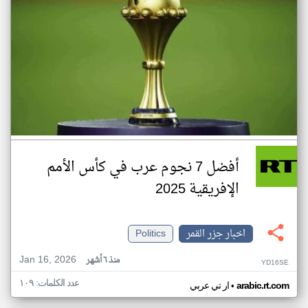
أفضل 7 نجوم عرب في كأس الأمم
الإفريقية 2025
اخبار جزر القمر
Politics
Jan 16, 2026
منذ ٦ أشهر
YD16SE
عدد الكلمات: ١٠٩
•
arabic.rt.com
ار تي عربي