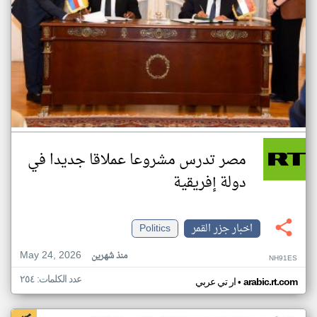
مصر تدرس مشروعا عملاقا جديدا في
دولة إفريقية
اخبار جزر القمر
Politics
May 24, 2026
منذ شهرين
NH91ES
عدد الكلمات: ٢٥٤
•
arabic.rt.com
ار تي عربي