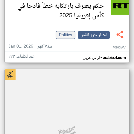
حكم يعترف بارتكابه خطأ فادحا في
كأس إفريقيا 2025
اخبار جزر القمر
Politics
Jan 01, 2026
منذ ٧ أشهر
PG03WV
عدد الكلمات: ٢٢٣
•
arabic.rt.com
ار تي عربي