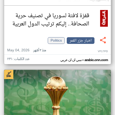
قفزة لافتة لسوريا في تصنيف حرية
الصحافة.. إليكم ترتيب الدول العربية
اخبار جزر القمر
Politics
May 04, 2026
منذ ٣ أشهر
VF17PD
عدد الكلمات: ٢٣١
•
arabic.cnn.com
سي ان ان عربي