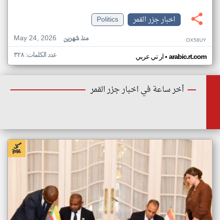
اخبار جزر القمر
Politics
May 24, 2026
منذ شهرين
OX58UY
عدد الكلمات: ٣٢٨
•
arabic.rt.com
ار تي عربي
أخر ساعة في اخبار جزر القمر