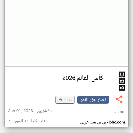
كأس العالم 2026
اخبار جزر القمر
Politics
Jun 01, 2026
منذ شهرين
PF63IT
عدد الكلمات: ٦ الصور: ٢٥
•
bbc.com
بي بي سي عربي