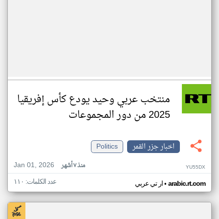
منتخب عربي وحيد يودع كأس إفريقيا
2025 من دور المجموعات
اخبار جزر القمر
Politics
Jan 01, 2026
منذ ٧ أشهر
YU55DX
عدد الكلمات: ١١٠
•
arabic.rt.com
ار تي عربي