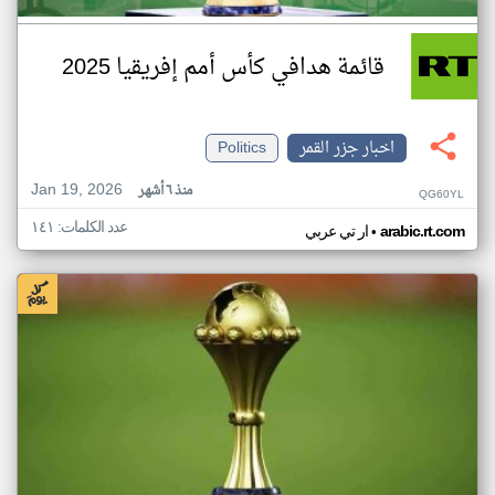
قائمة هدافي كأس أمم إفريقيا 2025
اخبار جزر القمر
Politics
Jan 19, 2026
منذ ٦ أشهر
QG60YL
عدد الكلمات: ١٤١
•
arabic.rt.com
ار تي عربي