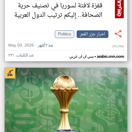
قفزة لافتة لسوريا في تصنيف حرية
الصحافة.. إليكم ترتيب الدول العربية
اخبار جزر القمر
Politics
May 04, 2026
منذ ٣ أشهر
VF17PD
عدد الكلمات: ٢٣١
•
arabic.cnn.com
سي ان ان عربي