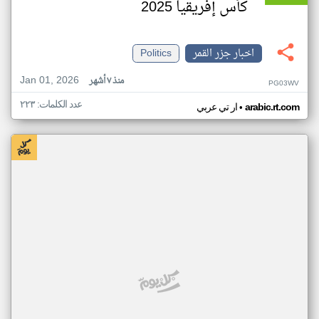
كأس إفريقيا 2025
اخبار جزر القمر
Politics
Jan 01, 2026
منذ ٧ أشهر
PG03WV
عدد الكلمات: ٢٢٣
•
arabic.rt.com
ار تي عربي