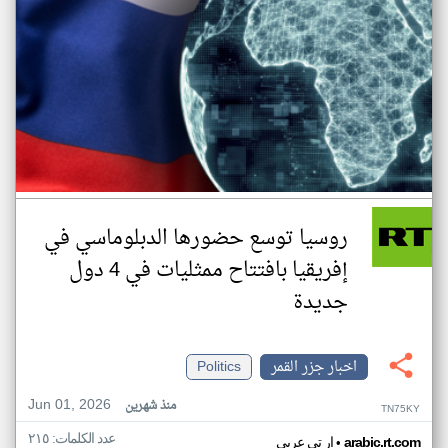
روسيا توسع حضورها الدبلوماسي في
إفريقيا بافتتاح ممثليات في 4 دول
جديدة
اخبار جزر القمر
Politics
Jun 01, 2026
منذ شهرين
TN75KY
عدد الكلمات: ٢١٥
•
arabic.rt.com
ار تي عربي