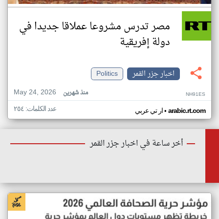
مصر تدرس مشروعا عملاقا جديدا في
دولة إفريقية
اخبار جزر القمر
Politics
May 24, 2026
منذ شهرين
NH91ES
عدد الكلمات: ٢٥٤
•
arabic.rt.com
ار تي عربي
أخر ساعة في اخبار جزر القمر