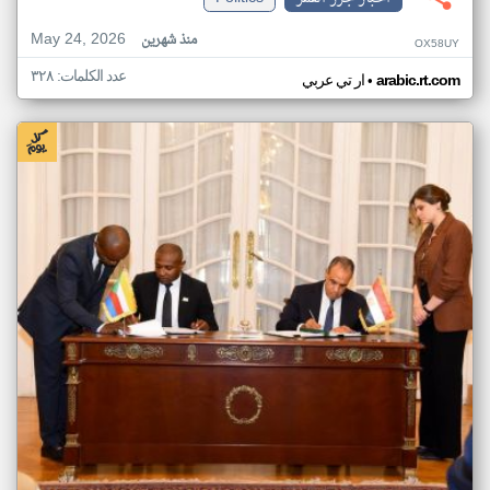
May 24, 2026
منذ شهرين
OX58UY
عدد الكلمات: ٣٢٨
•
arabic.rt.com
ار تي عربي