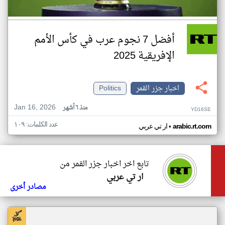
أفضل 7 نجوم عرب في كأس الأمم
الإفريقية 2025
اخبار جزر القمر
Politics
Jan 16, 2026
منذ ٦ أشهر
YD16SE
عدد الكلمات: ١٠٩
•
arabic.rt.com
ار تي عربي
تابع اخر اخبار جزر القمر من
ار تي عربي
مصادر أخرى