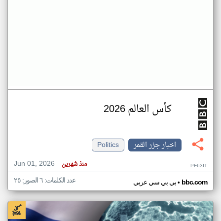
كأس العالم 2026
اخبار جزر القمر
Politics
Jun 01, 2026
منذ شهرين
PF63IT
عدد الكلمات: ٦ الصور: ٢٥
•
bbc.com
بي بي سي عربي