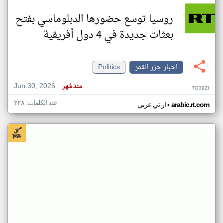
روسيا توسع حضورها الدبلوماسي بفتح
بعثات جديدة في 4 دول أفريقية
اخبار جزر القمر
Politics
Jun 30, 2026
منذ شهر
TG39ZI
عدد الكلمات: ٢٢٨
•
arabic.rt.com
ار تي عربي