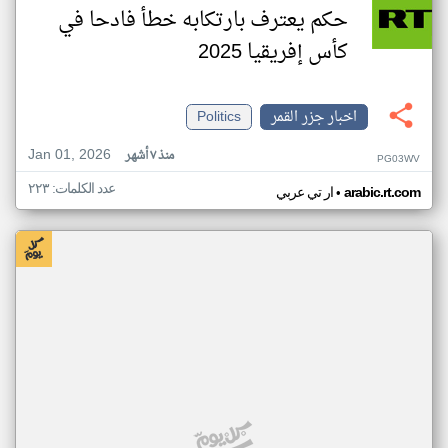
حكم يعترف بارتكابه خطأ فادحا في
كأس إفريقيا 2025
اخبار جزر القمر
Politics
Jan 01, 2026
منذ ٧ أشهر
PG03WV
عدد الكلمات: ٢٢٣
•
arabic.rt.com
ار تي عربي