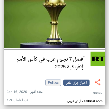
أفضل 7 نجوم عرب في كأس الأمم
الإفريقية 2025
اخبار جزر القمر
Politics
Jan 16, 2026
منذ ٦ أشهر
YD16SE
عدد الكلمات: ١٠٩
•
arabic.rt.com
ار تي عربي