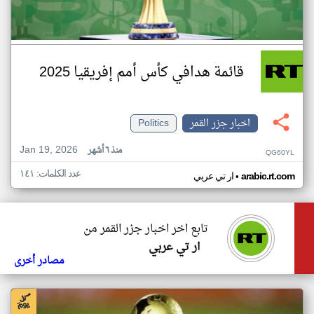
قائمة هدافي كأس أمم إفريقيا 2025
اخبار جزر القمر
Politics
Jan 19, 2026
منذ ٦ أشهر
QG60YL
عدد الكلمات: ١٤١
•
arabic.rt.com
ار تي عربي
تابع اخر اخبار جزر القمر من
ار تي عربي
مصادر أخرى