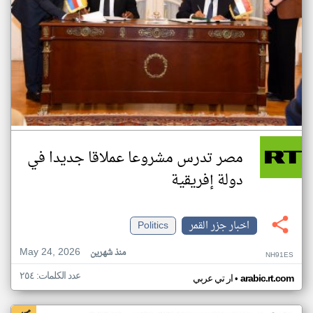
مصر تدرس مشروعا عملاقا جديدا في
دولة إفريقية
اخبار جزر القمر
Politics
May 24, 2026
منذ شهرين
NH91ES
عدد الكلمات: ٢٥٤
•
arabic.rt.com
ار تي عربي