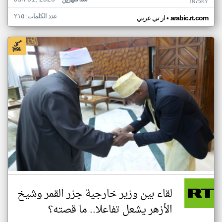
منذ شهرين
TN75KY
عدد الكلمات: ٢١٥
•
arabic.rt.com
ار تي عربي
لقاء بين وزير خارجية جزر القمر وشيخ
الأزهر يشعل تفاعلا.. ما قصته؟