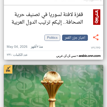
قفزة لافتة لسوريا في تصنيف حرية
الصحافة.. إليكم ترتيب الدول العربية
اخبار جزر القمر
Politics
May 04, 2026
منذ ٣ أشهر
VF17PD
عدد الكلمات: ٢٣١
•
arabic.cnn.com
سي ان ان عربي