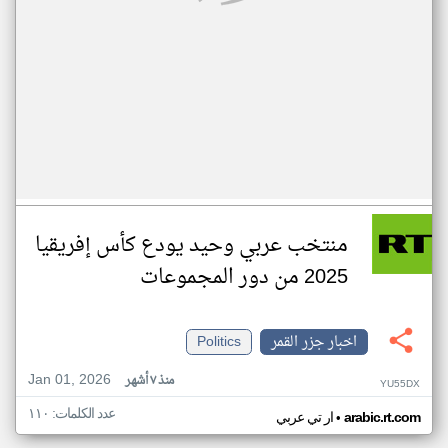
منتخب عربي وحيد يودع كأس إفريقيا
2025 من دور المجموعات
اخبار جزر القمر
Politics
Jan 01, 2026
منذ ٧ أشهر
YU55DX
عدد الكلمات: ١١٠
•
arabic.rt.com
ار تي عربي