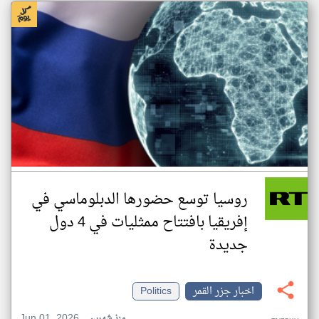
روسيا توسع حضورها الدبلوماسي في
إفريقيا بافتتاح ممثليات في 4 دول
جديدة
اخبار جزر القمر
Politics
Jun 01, 2026