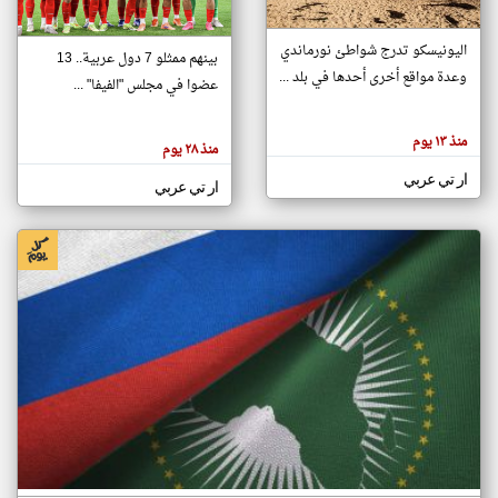
اليونيسكو تدرج شواطئ نورماندي
بينهم ممثلو 7 دول عربية.. 13
klyoum.com
وعدة مواقع أخرى أحدها في بلد ...
تغيير الدولة
عضوا في مجلس "الفيفا" ...
تعبر
مصادر الأخبار من جزر القمر
المقالات
الموجوده
اخبار جزر القمر على مدار الساعة
منذ ١٣ يوم
هنا عن
منذ ٢٨ يوم
وجهة
نظر
أهم اخبار جزر القمر العاجلة والمباشرة
ار تي عربي
كاتبيها.
ار تي عربي