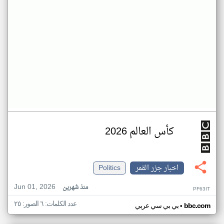
كأس العالم 2026
اخبار جزر القمر
Politics
Jun 01, 2026
منذ شهرين
PF63IT
عدد الكلمات: ٦ الصور: ٢٥
•
bbc.com
بي بي سي عربي