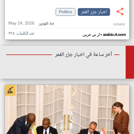
اخبار جزر القمر
Politics
May 24, 2026
منذ شهرين
OX58UY
عدد الكلمات: ٣٢٨
•
arabic.rt.com
ار تي عربي
أخر ساعة في اخبار جزر القمر