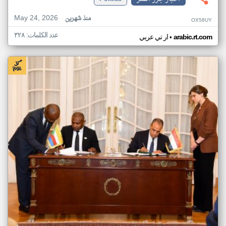
May 24, 2026
منذ شهرين
OX58UY
عدد الكلمات: ٣٢٨
•
arabic.rt.com
ار تي عربي