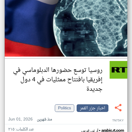
روسيا توسع حضورها الدبلوماسي في
إفريقيا بافتتاح ممثليات في 4 دول
جديدة
اخبار جزر القمر
Politics
Jun 01, 2026
منذ شهرين
TN75KY
عدد الكلمات: ٢١٥
•
arabic.rt.com
ار تي عربي