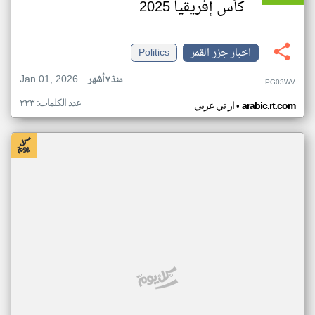
كأس إفريقيا 2025
اخبار جزر القمر
Politics
Jan 01, 2026
منذ ٧ أشهر
PG03WV
عدد الكلمات: ٢٢٣
•
arabic.rt.com
ار تي عربي