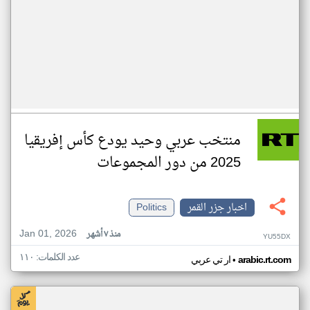
منتخب عربي وحيد يودع كأس إفريقيا
2025 من دور المجموعات
اخبار جزر القمر
Politics
Jan 01, 2026
منذ ٧ أشهر
YU55DX
عدد الكلمات: ١١٠
•
arabic.rt.com
ار تي عربي