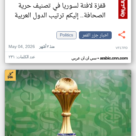
قفزة لافتة لسوريا في تصنيف حرية
الصحافة.. إليكم ترتيب الدول العربية
اخبار جزر القمر
Politics
May 04, 2026
منذ ٣ أشهر
VF17PD
عدد الكلمات: ٢٣١
•
arabic.cnn.com
سي ان ان عربي