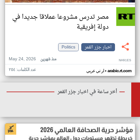
مصر تدرس مشروعا عملاقا جديدا في
دولة إفريقية
اخبار جزر القمر
Politics
May 24, 2026
منذ شهرين
NH91ES
عدد الكلمات: ٢٥٤
•
arabic.rt.com
ار تي عربي
أخر ساعة في اخبار جزر القمر