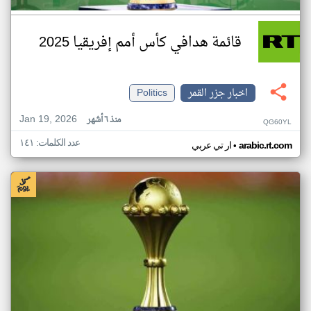
قائمة هدافي كأس أمم إفريقيا 2025
اخبار جزر القمر
Politics
Jan 19, 2026
منذ ٦ أشهر
QG60YL
عدد الكلمات: ١٤١
•
arabic.rt.com
ار تي عربي