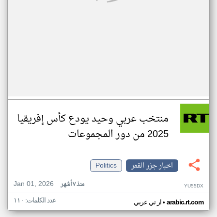
منتخب عربي وحيد يودع كأس إفريقيا
2025 من دور المجموعات
اخبار جزر القمر
Politics
Jan 01, 2026
منذ ٧ أشهر
YU55DX
عدد الكلمات: ١١٠
•
arabic.rt.com
ار تي عربي