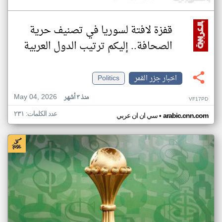
قفزة لافتة لسوريا في تصنيف حرية
الصحافة.. إليكم ترتيب الدول العربية
اخبار جزر القمر
Politics
May 04, 2026
منذ ٣ أشهر
VF17PD
عدد الكلمات: ٢٣١
•
arabic.cnn.com
سي ان ان عربي