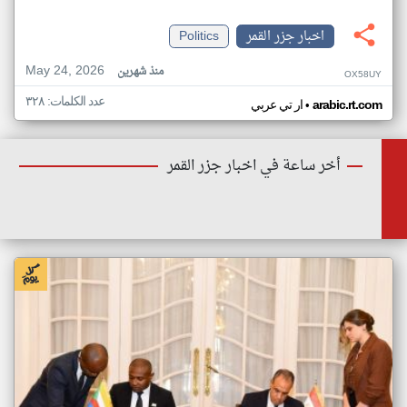
اخبار جزر القمر
Politics
May 24, 2026
منذ شهرين
OX58UY
عدد الكلمات: ٣٢٨
•
arabic.rt.com
ار تي عربي
أخر ساعة في اخبار جزر القمر