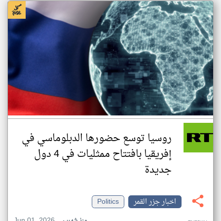
روسيا توسع حضورها الدبلوماسي في
إفريقيا بافتتاح ممثليات في 4 دول
جديدة
اخبار جزر القمر
Politics
Jun 01, 2026