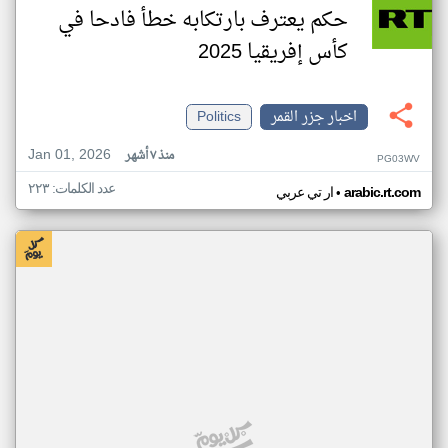
حكم يعترف بارتكابه خطأ فادحا في
كأس إفريقيا 2025
اخبار جزر القمر
Politics
Jan 01, 2026
منذ ٧ أشهر
PG03WV
عدد الكلمات: ٢٢٣
•
arabic.rt.com
ار تي عربي