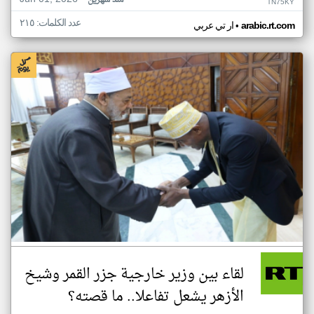
منذ شهرين
TN75KY
عدد الكلمات: ٢١٥
•
arabic.rt.com
ار تي عربي
لقاء بين وزير خارجية جزر القمر وشيخ
الأزهر يشعل تفاعلا.. ما قصته؟