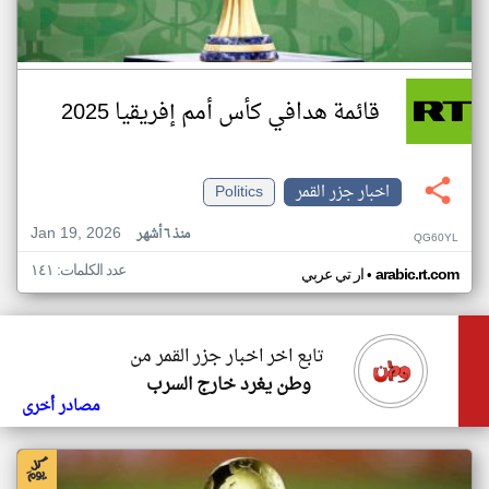
قائمة هدافي كأس أمم إفريقيا 2025
اخبار جزر القمر
Politics
Jan 19, 2026
منذ ٦ أشهر
QG60YL
عدد الكلمات: ١٤١
•
arabic.rt.com
ار تي عربي
تابع اخر اخبار جزر القمر من
وطن يغرد خارج السرب
مصادر أخرى