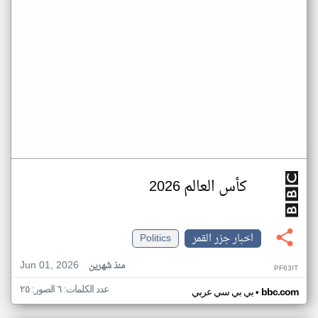
كأس العالم 2026
اخبار جزر القمر
Politics
Jun 01, 2026
منذ شهرين
PF63IT
عدد الكلمات: ٦ الصور: ٢٥
•
bbc.com
بي بي سي عربي