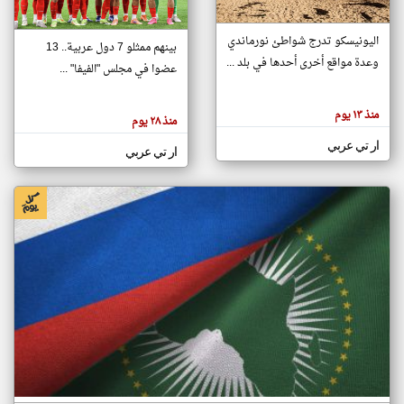
اليونيسكو تدرج شواطئ نورماندي
بينهم ممثلو 7 دول عربية.. 13
klyoum.com
وعدة مواقع أخرى أحدها في بلد ...
تغيير الدولة
عضوا في مجلس "الفيفا" ...
تعبر
مصادر الأخبار من جزر القمر
المقالات
الموجوده
اخبار جزر القمر على مدار الساعة
منذ ١٣ يوم
هنا عن
منذ ٢٨ يوم
وجهة
نظر
أهم اخبار جزر القمر العاجلة والمباشرة
ار تي عربي
كاتبيها.
ار تي عربي