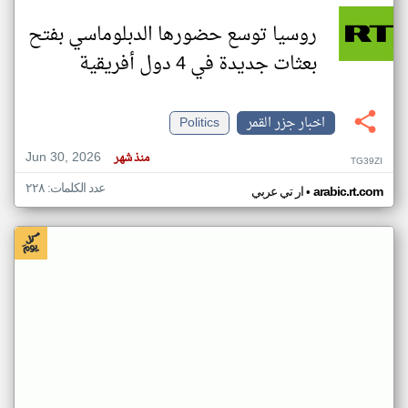
روسيا توسع حضورها الدبلوماسي بفتح
بعثات جديدة في 4 دول أفريقية
اخبار جزر القمر
Politics
Jun 30, 2026
منذ شهر
TG39ZI
عدد الكلمات: ٢٢٨
•
arabic.rt.com
ار تي عربي