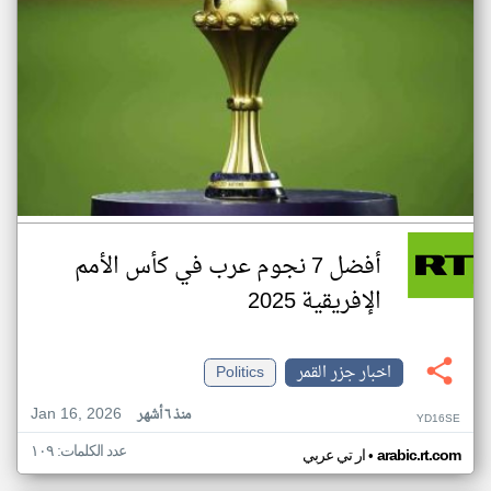
أفضل 7 نجوم عرب في كأس الأمم
الإفريقية 2025
اخبار جزر القمر
Politics
Jan 16, 2026
منذ ٦ أشهر
YD16SE
عدد الكلمات: ١٠٩
•
arabic.rt.com
ار تي عربي