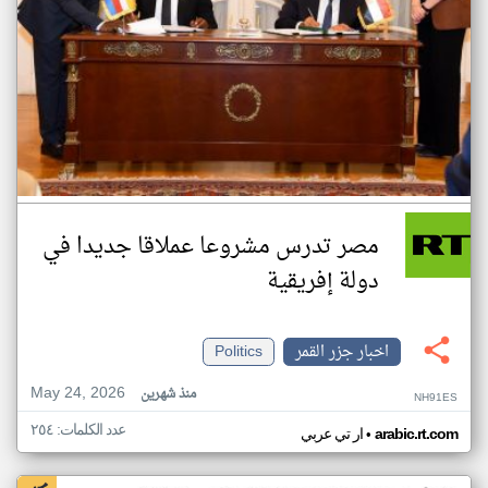
مصر تدرس مشروعا عملاقا جديدا في
دولة إفريقية
اخبار جزر القمر
Politics
May 24, 2026
منذ شهرين
NH91ES
عدد الكلمات: ٢٥٤
•
arabic.rt.com
ار تي عربي