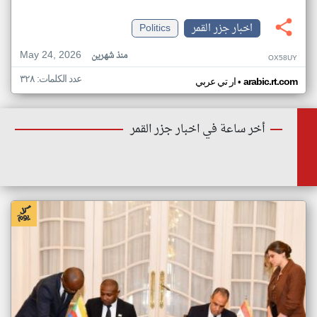
اخبار جزر القمر
Politics
May 24, 2026
منذ شهرين
OX58UY
عدد الكلمات: ٣٢٨
•
arabic.rt.com
ار تي عربي
أخر ساعة في اخبار جزر القمر