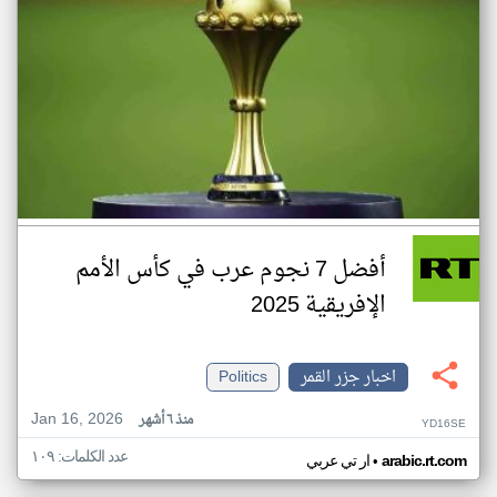
أفضل 7 نجوم عرب في كأس الأمم
الإفريقية 2025
اخبار جزر القمر
Politics
Jan 16, 2026
منذ ٦ أشهر
YD16SE
عدد الكلمات: ١٠٩
•
arabic.rt.com
ار تي عربي