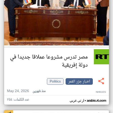
مصر تدرس مشروعا عملاقا جديدا في
دولة إفريقية
اخبار جزر القمر
Politics
May 24, 2026
منذ شهرين
NH91ES
عدد الكلمات: ٢٥٤
•
arabic.rt.com
ار تي عربي