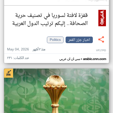
قفزة لافتة لسوريا في تصنيف حرية
الصحافة.. إليكم ترتيب الدول العربية
اخبار جزر القمر
Politics
May 04, 2026
منذ ٣ أشهر
VF17PD
عدد الكلمات: ٢٣١
•
arabic.cnn.com
سي ان ان عربي