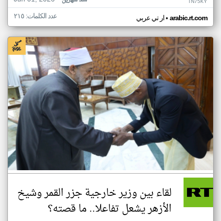
منذ شهرين
TN75KY
عدد الكلمات: ٢١٥
•
arabic.rt.com
ار تي عربي
لقاء بين وزير خارجية جزر القمر وشيخ
الأزهر يشعل تفاعلا.. ما قصته؟