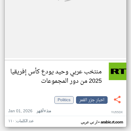
منتخب عربي وحيد يودع كأس إفريقيا
2025 من دور المجموعات
اخبار جزر القمر
Politics
Jan 01, 2026
منذ ٧ أشهر
YU55DX
عدد الكلمات: ١١٠
•
arabic.rt.com
ار تي عربي