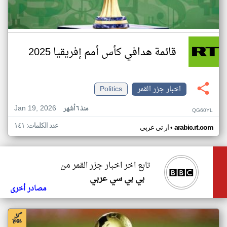
قائمة هدافي كأس أمم إفريقيا 2025
اخبار جزر القمر
Politics
Jan 19, 2026
منذ ٦ أشهر
QG60YL
عدد الكلمات: ١٤١
•
arabic.rt.com
ار تي عربي
تابع اخر اخبار جزر القمر من
بي بي سي عربي
مصادر أخرى