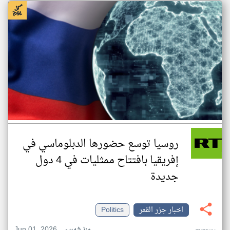
روسيا توسع حضورها الدبلوماسي في
إفريقيا بافتتاح ممثليات في 4 دول
جديدة
اخبار جزر القمر
Politics
Jun 01, 2026