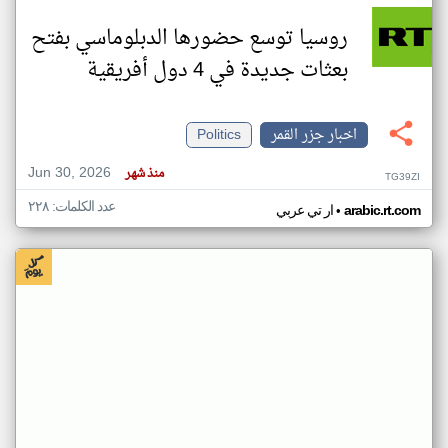
روسيا توسع حضورها الدبلوماسي بفتح
بعثات جديدة في 4 دول أفريقية
اخبار جزر القمر
Politics
Jun 30, 2026
منذ شهر
TG39ZI
عدد الكلمات: ٢٢٨
•
arabic.rt.com
ار تي عربي