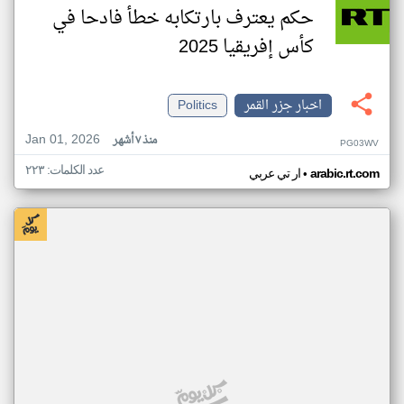
حكم يعترف بارتكابه خطأ فادحا في
كأس إفريقيا 2025
اخبار جزر القمر
Politics
Jan 01, 2026
منذ ٧ أشهر
PG03WV
عدد الكلمات: ٢٢٣
•
arabic.rt.com
ار تي عربي