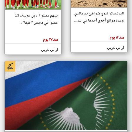
اليونيسكو تدرج شواطئ نورماندي
بينهم ممثلو 7 دول عربية.. 13
klyoum.com
وعدة مواقع أخرى أحدها في بلد ...
تغيير الدولة
عضوا في مجلس "الفيفا" ...
تعبر
مصادر الأخبار من جزر القمر
المقالات
الموجوده
اخبار جزر القمر على مدار الساعة
منذ ١٢ يوم
هنا عن
منذ ٢٧ يوم
وجهة
نظر
أهم اخبار جزر القمر العاجلة والمباشرة
ار تي عربي
كاتبيها.
ار تي عربي