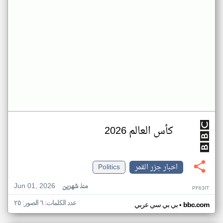
كأس العالم 2026
اخبار جزر القمر
Politics
Jun 01, 2026
منذ شهرين
PF63IT
عدد الكلمات: ٦ الصور: ٢٥
•
bbc.com
بي بي سي عربي