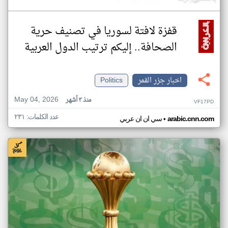
قفزة لافتة لسوريا في تصنيف حرية
الصحافة.. إليكم ترتيب الدول العربية
اخبار جزر القمر
Politics
May 04, 2026
منذ ٣ أشهر
VF17PD
عدد الكلمات: ٢٣١
•
arabic.cnn.com
سي ان ان عربي