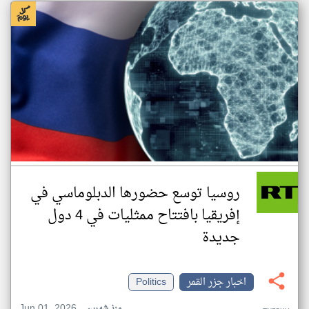
روسيا توسع حضورها الدبلوماسي في
إفريقيا بافتتاح ممثليات في 4 دول
جديدة
اخبار جزر القمر
Politics
Jun 01, 2026