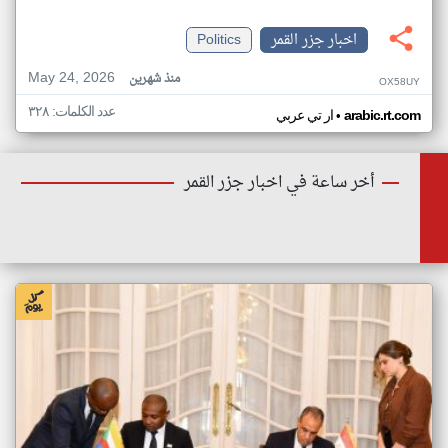
اخبار جزر القمر
Politics
May 24, 2026
منذ شهرين
OX58UY
عدد الكلمات: ٣٢٨
•
arabic.rt.com
ار تي عربي
أخر ساعة في اخبار جزر القمر