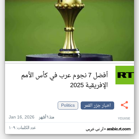
أفضل 7 نجوم عرب في كأس الأمم
الإفريقية 2025
اخبار جزر القمر
Politics
Jan 16, 2026
منذ ٦ أشهر
YD16SE
عدد الكلمات: ١٠٩
•
arabic.rt.com
ار تي عربي