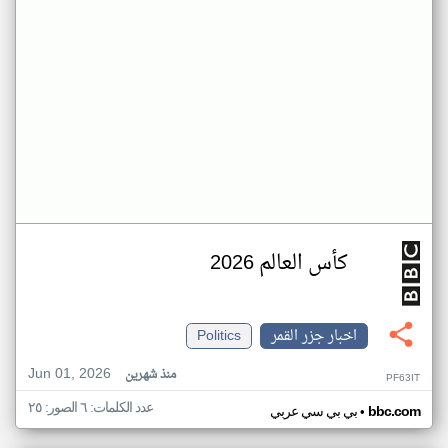
كأس العالم 2026
اخبار جزر القمر
Politics
Jun 01, 2026
منذ شهرين
PF63IT
عدد الكلمات: ٦ الصور: ٢٥
•
bbc.com
بي بي سي عربي