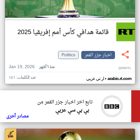
قائمة هدافي كأس أمم إفريقيا 2025
اخبار جزر القمر
Politics
Jan 19, 2026
منذ ٦ أشهر
QG60YL
عدد الكلمات: ١٤١
•
arabic.rt.com
ار تي عربي
تابع اخر اخبار جزر القمر من
بي بي سي عربي
مصادر أخرى