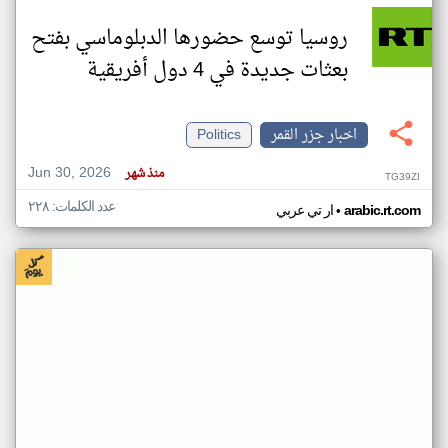
روسيا توسع حضورها الدبلوماسي بفتح
بعثات جديدة في 4 دول أفريقية
اخبار جزر القمر
Politics
Jun 30, 2026
منذ شهر
TG39ZI
عدد الكلمات: ٢٢٨
•
arabic.rt.com
ار تي عربي