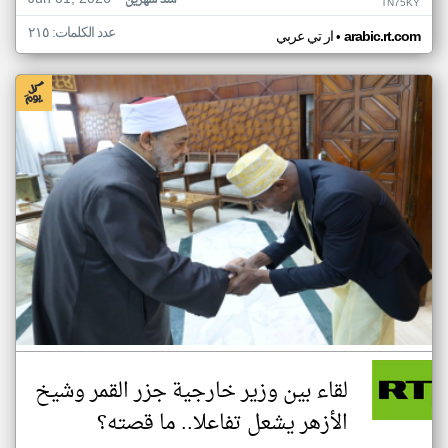
منذ شهرين
TN75KY
عدد الكلمات: ٢١٥
•
arabic.rt.com
ار تي عربي
لقاء بين وزير خارجية جزر القمر وشيخ
الأزهر يشعل تفاعلا.. ما قصته؟