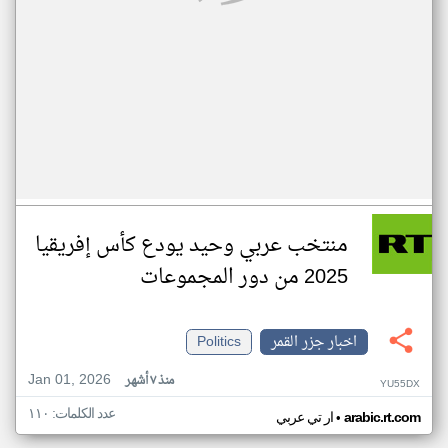
منتخب عربي وحيد يودع كأس إفريقيا
2025 من دور المجموعات
اخبار جزر القمر
Politics
Jan 01, 2026
منذ ٧ أشهر
YU55DX
عدد الكلمات: ١١٠
•
arabic.rt.com
ار تي عربي