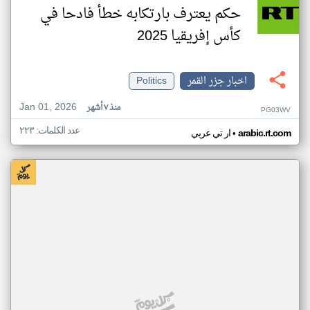
حكم يعترف بارتكابه خطأ فادحا في
كأس إفريقيا 2025
اخبار جزر القمر
Politics
Jan 01, 2026
منذ ٧ أشهر
PG03WV
عدد الكلمات: ٢٢٣
•
arabic.rt.com
ار تي عربي