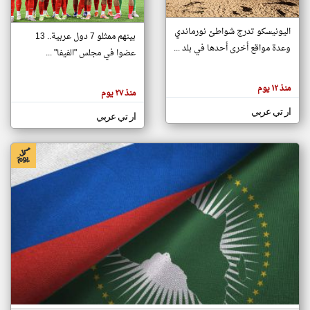
اليونيسكو تدرج شواطئ نورماندي
بينهم ممثلو 7 دول عربية.. 13
klyoum.com
وعدة مواقع أخرى أحدها في بلد ...
تغيير الدولة
عضوا في مجلس "الفيفا" ...
تعبر
مصادر الأخبار من جزر القمر
المقالات
الموجوده
اخبار جزر القمر على مدار الساعة
منذ ١٢ يوم
هنا عن
منذ ٢٧ يوم
وجهة
نظر
أهم اخبار جزر القمر العاجلة والمباشرة
ار تي عربي
كاتبيها.
ار تي عربي