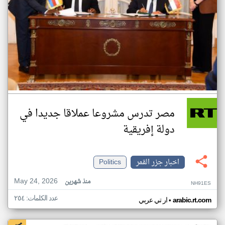
مصر تدرس مشروعا عملاقا جديدا في
دولة إفريقية
اخبار جزر القمر
Politics
May 24, 2026
منذ شهرين
NH91ES
عدد الكلمات: ٢٥٤
•
arabic.rt.com
ار تي عربي