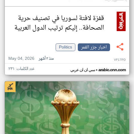
قفزة لافتة لسوريا في تصنيف حرية
الصحافة.. إليكم ترتيب الدول العربية
اخبار جزر القمر
Politics
May 04, 2026
منذ ٣ أشهر
VF17PD
عدد الكلمات: ٢٣١
•
arabic.cnn.com
سي ان ان عربي