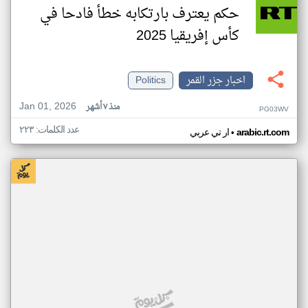
حكم يعترف بارتكابه خطأ فادحا في
كأس إفريقيا 2025
اخبار جزر القمر
Politics
Jan 01, 2026
منذ ٧ أشهر
PG03WV
عدد الكلمات: ٢٢٣
•
arabic.rt.com
ار تي عربي