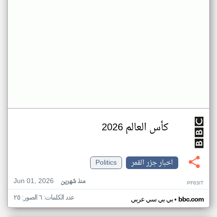
كأس العالم 2026
اخبار جزر القمر
Politics
Jun 01, 2026
منذ شهرين
PF63IT
عدد الكلمات: ٦ الصور: ٢٥
•
bbc.com
بي بي سي عربي