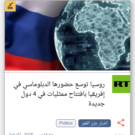
روسيا توسع حضورها الدبلوماسي في
إفريقيا بافتتاح ممثليات في 4 دول
جديدة
اخبار جزر القمر
Politics
Jun 01, 2026