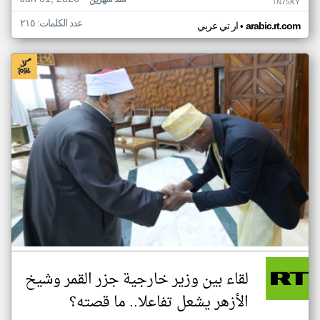
منذ شهرين
TN75KY
عدد الكلمات: ٢١٥
•
arabic.rt.com
ار تي عربي
لقاء بين وزير خارجية جزر القمر وشيخ
الأزهر يشعل تفاعلا.. ما قصته؟