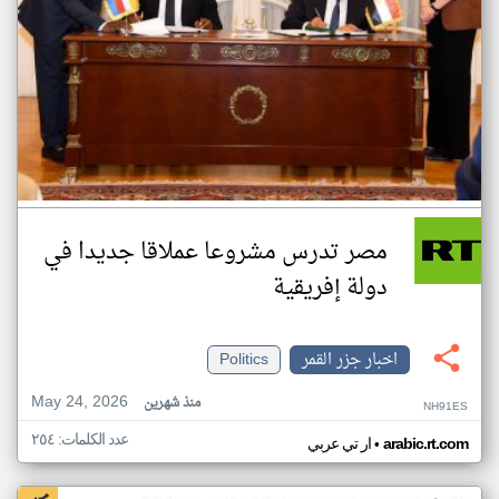
مصر تدرس مشروعا عملاقا جديدا في
دولة إفريقية
اخبار جزر القمر
Politics
May 24, 2026
منذ شهرين
NH91ES
عدد الكلمات: ٢٥٤
•
arabic.rt.com
ار تي عربي