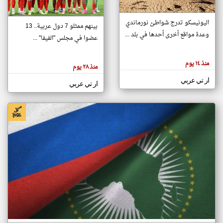
اليونيسكو تدرج شواطئ نورماندي
بينهم ممثلو 7 دول عربية.. 13
klyoum.com
وعدة مواقع أخرى أحدها في بلد ...
تغيير الدولة
عضوا في مجلس "الفيفا" ...
تعبر
مصادر الأخبار من جزر القمر
المقالات
الموجوده
اخبار جزر القمر على مدار الساعة
منذ ١٤ يوم
هنا عن
منذ ٢٨ يوم
وجهة
نظر
أهم اخبار جزر القمر العاجلة والمباشرة
ار تي عربي
كاتبيها.
ار تي عربي