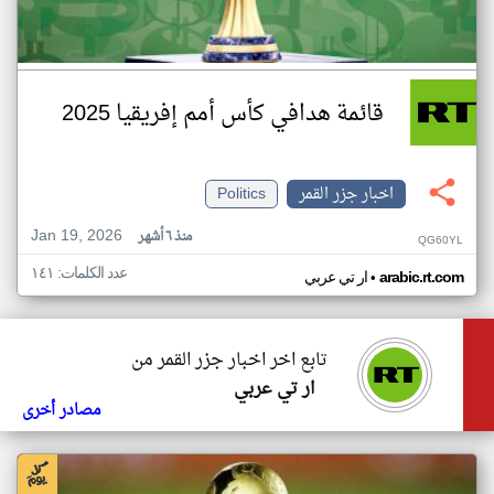
قائمة هدافي كأس أمم إفريقيا 2025
اخبار جزر القمر
Politics
Jan 19, 2026
منذ ٦ أشهر
QG60YL
عدد الكلمات: ١٤١
•
arabic.rt.com
ار تي عربي
تابع اخر اخبار جزر القمر من
ار تي عربي
مصادر أخرى