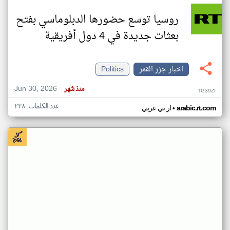
روسيا توسع حضورها الدبلوماسي بفتح
بعثات جديدة في 4 دول أفريقية
اخبار جزر القمر
Politics
Jun 30, 2026
منذ شهر
TG39ZI
عدد الكلمات: ٢٢٨
•
arabic.rt.com
ار تي عربي