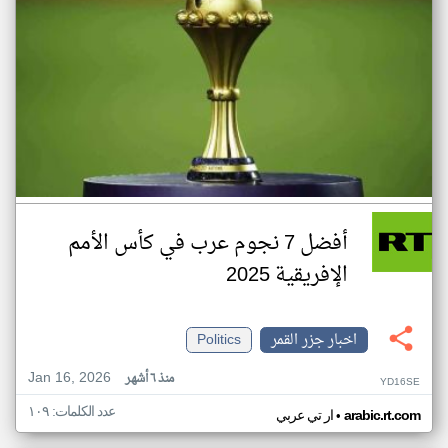
أفضل 7 نجوم عرب في كأس الأمم
الإفريقية 2025
اخبار جزر القمر
Politics
Jan 16, 2026
منذ ٦ أشهر
YD16SE
عدد الكلمات: ١٠٩
•
arabic.rt.com
ار تي عربي