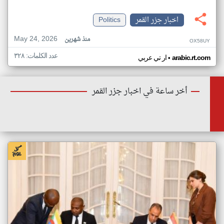
اخبار جزر القمر
Politics
May 24, 2026
منذ شهرين
OX58UY
عدد الكلمات: ٣٢٨
•
arabic.rt.com
ار تي عربي
أخر ساعة في اخبار جزر القمر