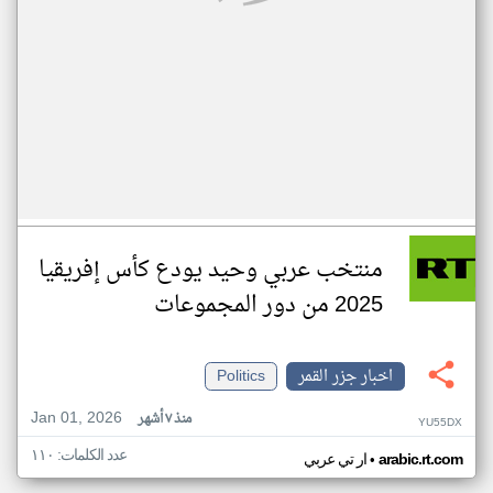
منتخب عربي وحيد يودع كأس إفريقيا
2025 من دور المجموعات
اخبار جزر القمر
Politics
Jan 01, 2026
منذ ٧ أشهر
YU55DX
عدد الكلمات: ١١٠
•
arabic.rt.com
ار تي عربي