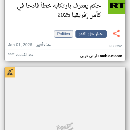
حكم يعترف بارتكابه خطأ فادحا في
كأس إفريقيا 2025
اخبار جزر القمر
Politics
Jan 01, 2026
منذ ٧ أشهر
PG03WV
عدد الكلمات: ٢٢٣
•
arabic.rt.com
ار تي عربي