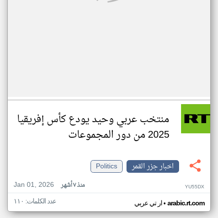
منتخب عربي وحيد يودع كأس إفريقيا
2025 من دور المجموعات
اخبار جزر القمر
Politics
Jan 01, 2026
منذ ٧ أشهر
YU55DX
عدد الكلمات: ١١٠
•
arabic.rt.com
ار تي عربي