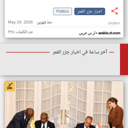
اخبار جزر القمر
Politics
May 24, 2026
منذ شهرين
OX58UY
عدد الكلمات: ٣٢٨
•
arabic.rt.com
ار تي عربي
أخر ساعة في اخبار جزر القمر