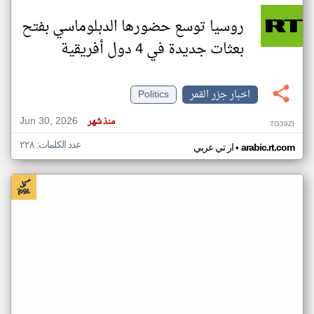
روسيا توسع حضورها الدبلوماسي بفتح
بعثات جديدة في 4 دول أفريقية
اخبار جزر القمر
Politics
Jun 30, 2026
منذ شهر
TG39ZI
عدد الكلمات: ٢٢٨
•
arabic.rt.com
ار تي عربي