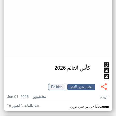
كأس العالم 2026
اخبار جزر القمر
Politics
Jun 01, 2026
منذ شهرين
PF63IT
عدد الكلمات: ٦ الصور: ٢٥
•
bbc.com
بي بي سي عربي