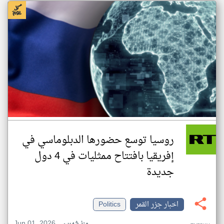
روسيا توسع حضورها الدبلوماسي في
إفريقيا بافتتاح ممثليات في 4 دول
جديدة
اخبار جزر القمر
Politics
Jun 01, 2026