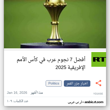
أفضل 7 نجوم عرب في كأس الأمم
الإفريقية 2025
اخبار جزر القمر
Politics
Jan 16, 2026
منذ ٦ أشهر
YD16SE
عدد الكلمات: ١٠٩
•
arabic.rt.com
ار تي عربي