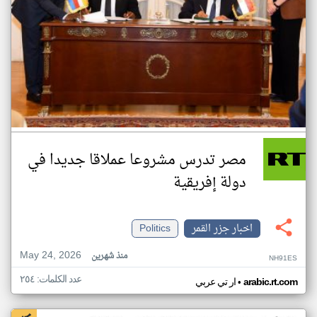
مصر تدرس مشروعا عملاقا جديدا في
دولة إفريقية
اخبار جزر القمر
Politics
May 24, 2026
منذ شهرين
NH91ES
عدد الكلمات: ٢٥٤
•
arabic.rt.com
ار تي عربي