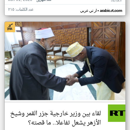
منذ شهرين
TN75KY
عدد الكلمات: ٢١٥
•
arabic.rt.com
ار تي عربي
لقاء بين وزير خارجية جزر القمر وشيخ
الأزهر يشعل تفاعلا.. ما قصته؟