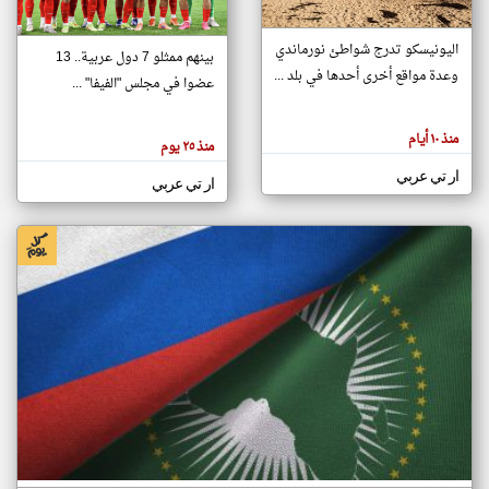
اليونيسكو تدرج شواطئ نورماندي
بينهم ممثلو 7 دول عربية.. 13
klyoum.com
وعدة مواقع أخرى أحدها في بلد ...
تغيير الدولة
عضوا في مجلس "الفيفا" ...
تعبر
مصادر الأخبار من جزر القمر
المقالات
الموجوده
اخبار جزر القمر على مدار الساعة
منذ ١٠ أيام
هنا عن
منذ ٢٥ يوم
وجهة
نظر
أهم اخبار جزر القمر العاجلة والمباشرة
ار تي عربي
كاتبيها.
ار تي عربي