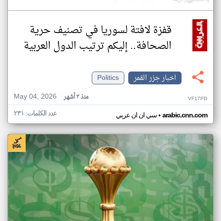
قفزة لافتة لسوريا في تصنيف حرية
الصحافة.. إليكم ترتيب الدول العربية
اخبار جزر القمر
Politics
May 04, 2026
منذ ٣ أشهر
VF17PD
عدد الكلمات: ٢٣١
•
arabic.cnn.com
سي ان ان عربي