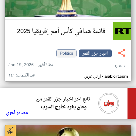
قائمة هدافي كأس أمم إفريقيا 2025
اخبار جزر القمر
Politics
Jan 19, 2026
منذ ٦ أشهر
QG60YL
عدد الكلمات: ١٤١
•
arabic.rt.com
ار تي عربي
تابع اخر اخبار جزر القمر من
وطن يغرد خارج السرب
مصادر أخرى