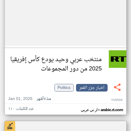
منتخب عربي وحيد يودع كأس إفريقيا
2025 من دور المجموعات
اخبار جزر القمر
Politics
Jan 01, 2026
منذ ٧ أشهر
YU55DX
عدد الكلمات: ١١٠
•
arabic.rt.com
ار تي عربي