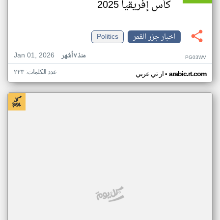
كأس إفريقيا 2025
اخبار جزر القمر
Politics
Jan 01, 2026
منذ ٧ أشهر
PG03WV
عدد الكلمات: ٢٢٣
•
arabic.rt.com
ار تي عربي