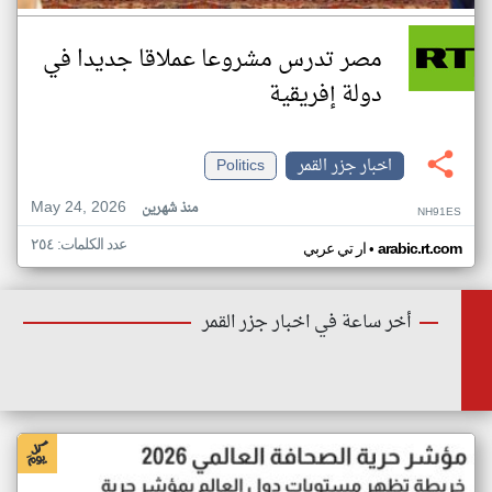
مصر تدرس مشروعا عملاقا جديدا في
دولة إفريقية
اخبار جزر القمر
Politics
May 24, 2026
منذ شهرين
NH91ES
عدد الكلمات: ٢٥٤
•
arabic.rt.com
ار تي عربي
أخر ساعة في اخبار جزر القمر