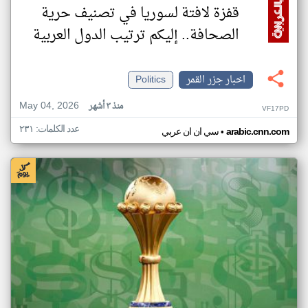
قفزة لافتة لسوريا في تصنيف حرية
الصحافة.. إليكم ترتيب الدول العربية
اخبار جزر القمر
Politics
May 04, 2026
منذ ٣ أشهر
VF17PD
عدد الكلمات: ٢٣١
•
arabic.cnn.com
سي ان ان عربي