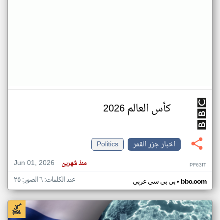
كأس العالم 2026
اخبار جزر القمر
Politics
Jun 01, 2026
منذ شهرين
PF63IT
عدد الكلمات: ٦ الصور: ٢٥
•
bbc.com
بي بي سي عربي