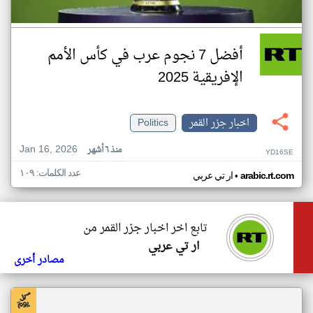
أفضل 7 نجوم عرب في كأس الأمم
الإفريقية 2025
اخبار جزر القمر
Politics
Jan 16, 2026
منذ ٦ أشهر
YD16SE
عدد الكلمات: ١٠٩
•
arabic.rt.com
ار تي عربي
تابع اخر اخبار جزر القمر من
ار تي عربي
مصادر أخرى