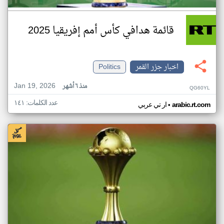
قائمة هدافي كأس أمم إفريقيا 2025
اخبار جزر القمر
Politics
Jan 19, 2026
منذ ٦ أشهر
QG60YL
عدد الكلمات: ١٤١
•
arabic.rt.com
ار تي عربي