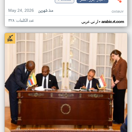
May 24, 2026
منذ شهرين
OX58UY
عدد الكلمات: ٣٢٨
•
arabic.rt.com
ار تي عربي