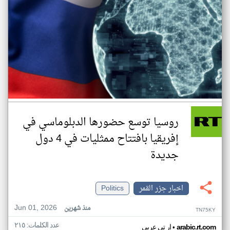
روسيا توسع حضورها الدبلوماسي في
إفريقيا بافتتاح ممثليات في 4 دول
جديدة
اخبار جزر القمر
Politics
Jun 01, 2026
منذ شهرين
TN75KY
عدد الكلمات: ٢١٥
•
arabic.rt.com
ار تي عربي