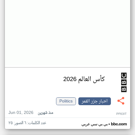
كأس العالم 2026
اخبار جزر القمر
Politics
Jun 01, 2026
منذ شهرين
PF63IT
عدد الكلمات: ٦ الصور: ٢٥
•
bbc.com
بي بي سي عربي