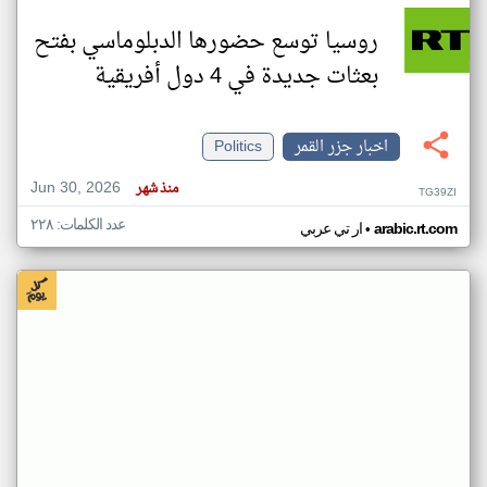
روسيا توسع حضورها الدبلوماسي بفتح
بعثات جديدة في 4 دول أفريقية
اخبار جزر القمر
Politics
Jun 30, 2026
منذ شهر
TG39ZI
عدد الكلمات: ٢٢٨
•
arabic.rt.com
ار تي عربي