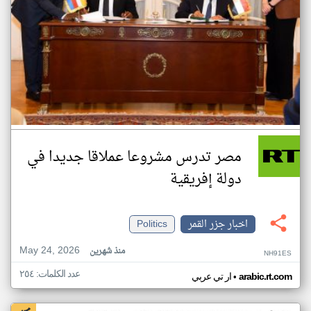
مصر تدرس مشروعا عملاقا جديدا في
دولة إفريقية
اخبار جزر القمر
Politics
May 24, 2026
منذ شهرين
NH91ES
عدد الكلمات: ٢٥٤
•
arabic.rt.com
ار تي عربي