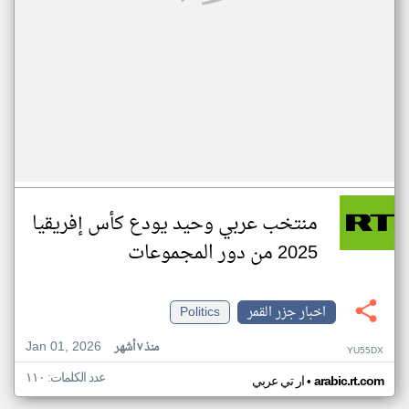
منتخب عربي وحيد يودع كأس إفريقيا
2025 من دور المجموعات
اخبار جزر القمر
Politics
Jan 01, 2026
منذ ٧ أشهر
YU55DX
عدد الكلمات: ١١٠
•
arabic.rt.com
ار تي عربي