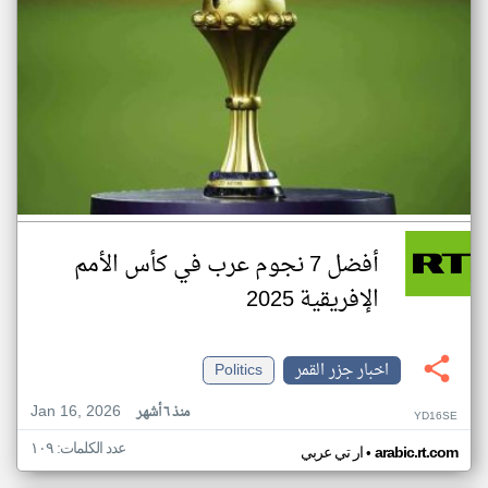
أفضل 7 نجوم عرب في كأس الأمم
الإفريقية 2025
اخبار جزر القمر
Politics
Jan 16, 2026
منذ ٦ أشهر
YD16SE
عدد الكلمات: ١٠٩
•
arabic.rt.com
ار تي عربي