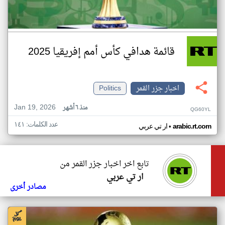
قائمة هدافي كأس أمم إفريقيا 2025
اخبار جزر القمر
Politics
Jan 19, 2026
منذ ٦ أشهر
QG60YL
عدد الكلمات: ١٤١
•
arabic.rt.com
ار تي عربي
تابع اخر اخبار جزر القمر من
ار تي عربي
مصادر أخرى