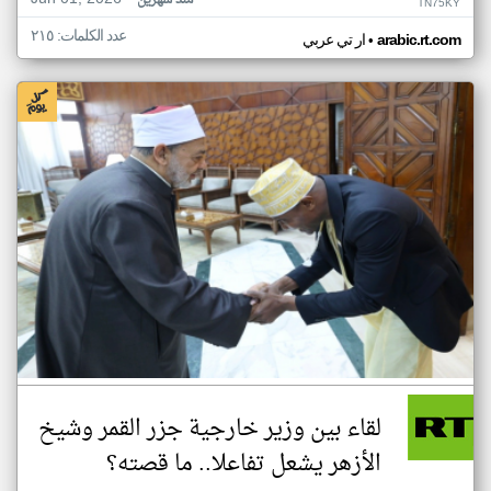
منذ شهرين
TN75KY
عدد الكلمات: ٢١٥
•
arabic.rt.com
ار تي عربي
لقاء بين وزير خارجية جزر القمر وشيخ
الأزهر يشعل تفاعلا.. ما قصته؟