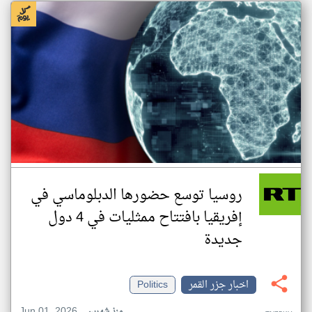
روسيا توسع حضورها الدبلوماسي في
إفريقيا بافتتاح ممثليات في 4 دول
جديدة
اخبار جزر القمر
Politics
Jun 01, 2026