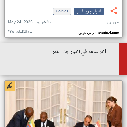
اخبار جزر القمر
Politics
May 24, 2026
منذ شهرين
OX58UY
عدد الكلمات: ٣٢٨
•
arabic.rt.com
ار تي عربي
أخر ساعة في اخبار جزر القمر