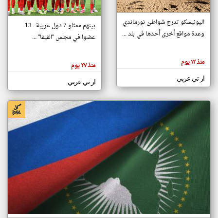
اليونيسكو تدرج شواطئ نورماندي
بينهم ممثلو 7 دول عربية.. 13
klyoum.com
وعدة مواقع أخرى أحدها في بلد ...
تغيير الدولة
عضوا في مجلس "الفيفا" ...
تعبر
مصادر الأخبار من جزر القمر
المقالات
الموجوده
اخبار جزر القمر على مدار الساعة
منذ ١٢ يوم
هنا عن
منذ ٢٧ يوم
وجهة
نظر
أهم اخبار جزر القمر العاجلة والمباشرة
ار تي عربي
كاتبيها.
ار تي عربي