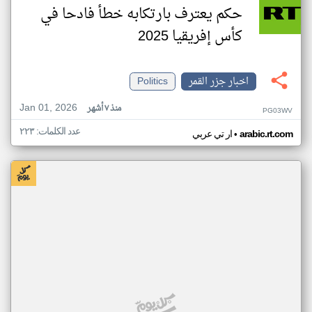
حكم يعترف بارتكابه خطأ فادحا في
كأس إفريقيا 2025
اخبار جزر القمر
Politics
Jan 01, 2026
منذ ٧ أشهر
PG03WV
عدد الكلمات: ٢٢٣
•
arabic.rt.com
ار تي عربي