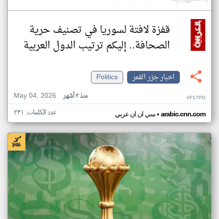
قفزة لافتة لسوريا في تصنيف حرية
الصحافة.. إليكم ترتيب الدول العربية
اخبار جزر القمر
Politics
May 04, 2026
منذ ٣ أشهر
VF17PD
عدد الكلمات: ٢٣١
•
arabic.cnn.com
سي ان ان عربي